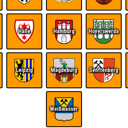
Halle
Hamburg
Hoyerswerda
Leipzig
Magdeburg
Senftenberg
Weißwasser