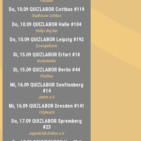
FluxBau
Do, 10.09 QUIZLABOR Cottbus #119
Gladhouse Cottbus
Do, 10.09 QUIZLABOR Halle #104
Hollys Big Bar
Do, 10.09 QUIZLABOR Leipzig #192
Eisengießerei
Di, 15.09 QUIZLABOR Erfurt #18
Kickerkeller
Di, 15.09 QUIZLABOR Berlin #44
FluxBau
Mi, 16.09 QUIZLABOR Senftenberg
#14
Jamm e.V.
Mi, 16.09 QUIZLABOR Dresden #141
Citybeach
Do, 17.09 QUIZLABOR Spremberg
#23
Jugendclub Erebos e.V.