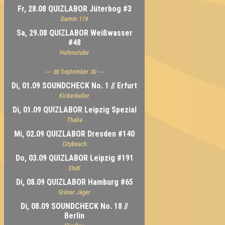
Fr, 28.08 QUIZLABOR Jüterbog #3
Damm 119
Sa, 29.08 QUIZLABOR Weißwasser
#48
Hafenstube
---- 📅 September 📅 ----
Di, 01.09 SOUNDCHECK No. 1 // Erfurt
Kickerkeller
Di, 01.09 QUIZLABOR Leipzig Spezial
Thalia
Mi, 02.09 QUIZLABOR Dresden #140
Citybeach
Do, 03.09 QUIZLABOR Leipzig #191
StuK
Di, 08.09 QUIZLABOR Hamburg #65
Grüner Jäger
Di, 08.09 SOUNDCHECK No. 18 //
Berlin