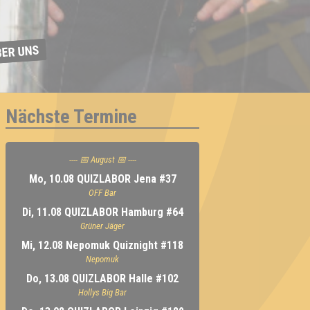
BER UNS
Nächste Termine
---- 📅 August 📅 ----
Mo, 10.08 QUIZLABOR Jena #37
OFF Bar
Di, 11.08 QUIZLABOR Hamburg #64
Grüner Jäger
Mi, 12.08 Nepomuk Quiznight #118
Nepomuk
Do, 13.08 QUIZLABOR Halle #102
Hollys Big Bar