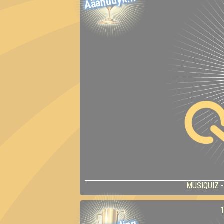
Ääähüüyk!!!
MUSIQUIZ - 
1