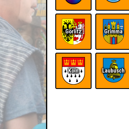
Görlitz
Grimma
Köln
Laubusch