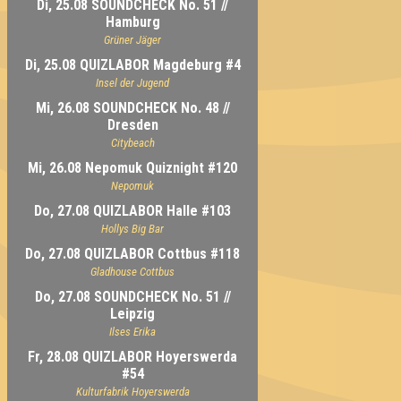
Di, 25.08 SOUNDCHECK No. 51 //
Hamburg
Grüner Jäger
Di, 25.08 QUIZLABOR Magdeburg #4
Insel der Jugend
Mi, 26.08 SOUNDCHECK No. 48 //
Dresden
Citybeach
Mi, 26.08 Nepomuk Quiznight #120
Nepomuk
Do, 27.08 QUIZLABOR Halle #103
Hollys Big Bar
Do, 27.08 QUIZLABOR Cottbus #118
Gladhouse Cottbus
Do, 27.08 SOUNDCHECK No. 51 //
Leipzig
Ilses Erika
Fr, 28.08 QUIZLABOR Hoyerswerda
#54
Kulturfabrik Hoyerswerda