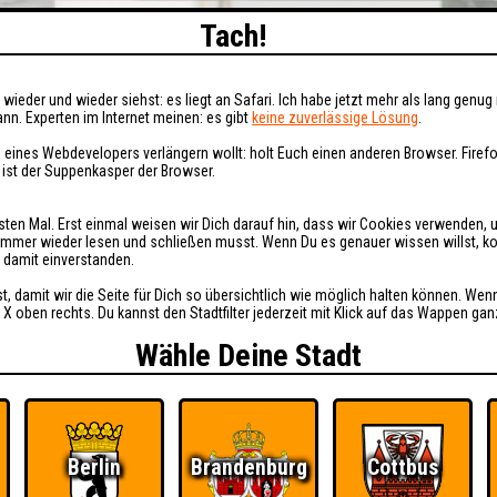
Tach!
wieder und wieder siehst: es liegt an Safari. Ich habe jetzt mehr als lang genug 
nn. Experten im Internet meinen: es gibt
keine zuverlässige Lösung
.
 eines Webdevelopers verlängern wollt: holt Euch einen anderen Browser. Fire
i ist der Suppenkasper der Browser.
sten Mal. Erst einmal weisen wir Dich darauf hin, dass wir Cookies verwenden, 
t immer wieder lesen und schließen musst. Wenn Du es genauer wissen willst, 
h damit einverstanden.
st, damit wir die Seite für Dich so übersichtlich wie möglich halten können. Wen
 X oben rechts. Du kannst den Stadtfilter jederzeit mit Klick auf das Wappen gan
Wähle Deine Stadt
Berlin
Brandenburg
Cottbus