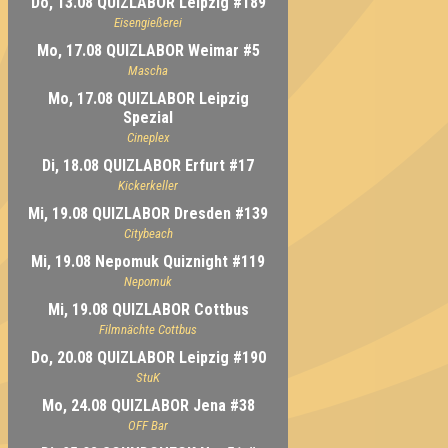
Do, 13.08 QUIZLABOR Leipzig #189
Eisengießerei
Mo, 17.08 QUIZLABOR Weimar #5
Mascha
Mo, 17.08 QUIZLABOR Leipzig
Spezial
Cineplex
Di, 18.08 QUIZLABOR Erfurt #17
Kickerkeller
Mi, 19.08 QUIZLABOR Dresden #139
Citybeach
Mi, 19.08 Nepomuk Quiznight #119
Nepomuk
Mi, 19.08 QUIZLABOR Cottbus
Filmnächte Cottbus
Do, 20.08 QUIZLABOR Leipzig #190
StuK
Mo, 24.08 QUIZLABOR Jena #38
OFF Bar