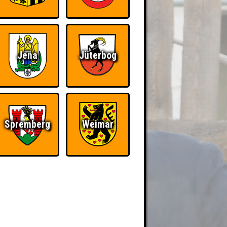
Jena
Jüterbog
Spremberg
Weimar