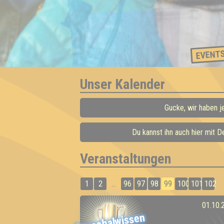
EVENT
Unser Kalender
Gucke, wir haben j
Du kannst ihn auch hier mit 
Veranstaltungen
1
2
...
96
97
98
99
100
101
102
01.10.
Pauschalwissen