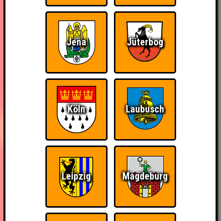
Jena
Jüterbog
Köln
Laubusch
Leipzig
Magdeburg