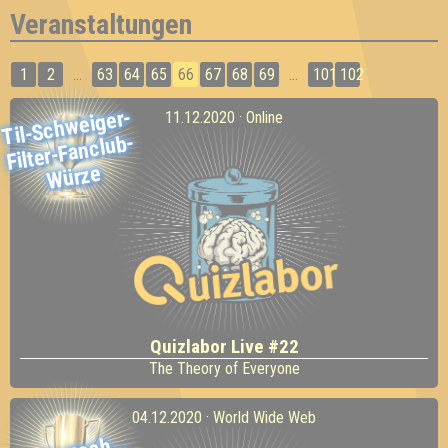
Veranstaltungen
1
2
...
63
64
65
66
67
68
69
...
101
102
Til-Sch
weiger-
11.12.2020 · Online
Filter-Fanclub-
Würze
Quizlabor Live #22
The Theory of Everyone
04.12.2020 · World Wide Web