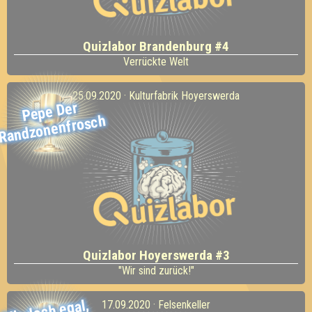
Quizlabor Brandenburg #4
Verrückte Welt
25.09.2020 · Kulturfabrik Hoyerswerda
Pepe Der
Randzonenfrosch
Quizlabor Hoyerswerda #3
"Wir sind zurück!"
Mir doch egal,
was die
17.09.2020 · Felsenkeller