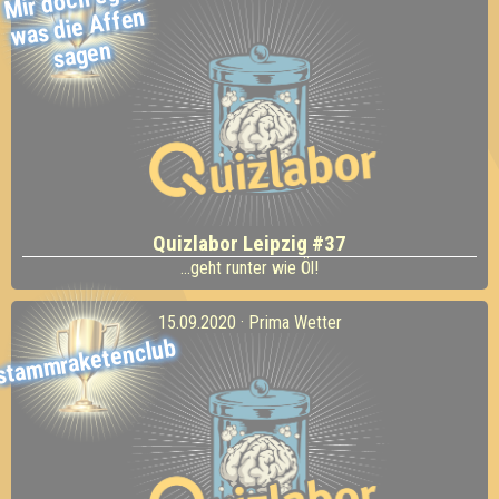
Affen
sagen
Quizlabor Leipzig #37
...geht runter wie Öl!
15.09.2020 · Prima Wetter
stammraketenclub