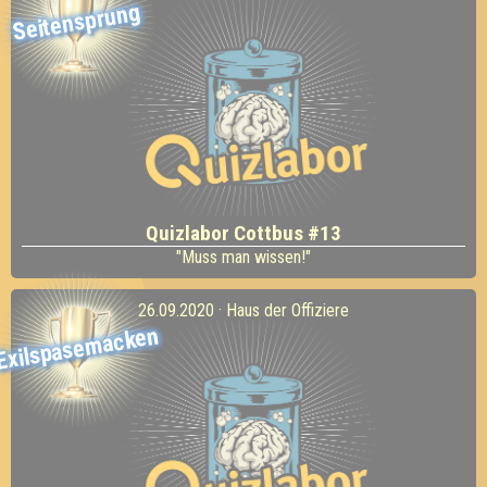
Seitensprung
Quizlabor Cottbus #13
"Muss man wissen!"
26.09.2020 · Haus der Offiziere
Exilspasemacken