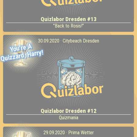
Quizlabor Dresden #13
"Back to Rosis!"
30.09.2020 · Citybeach Dresden
You're
A
Quizzard,
Harry!
Quizlabor Dresden #12
Quizmania
29.09.2020 · Prima Wetter