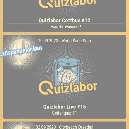
Quizlabor Cottbus #12
...was ihr wünscht!
10.09.2020 · World Wide Web
Exilspasemacken
Quizlabor Live #15
Seitenquiz #1
02.09.2020 · Citybeach Dresden