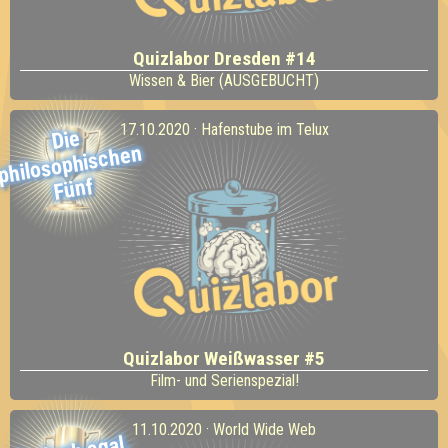
Quizlabor Dresden #14
Wissen & Bier (AUSGEBUCHT)
17.10.2020 · Hafenstube im Telux
Die
philosophischen
Fünf
Quizlabor Weißwasser #5
Film- und Serienspezial!
11.10.2020 · World Wide Web