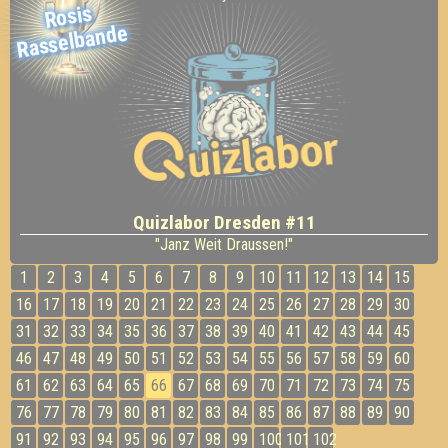
Rosis
Rasselbande
Quizlabor Dresden #11
"Janz Weit Draussen!"
1
2
3
4
5
6
7
8
9
10
11
12
13
14
15
16
17
18
19
20
21
22
23
24
25
26
27
28
29
30
31
32
33
34
35
36
37
38
39
40
41
42
43
44
45
46
47
48
49
50
51
52
53
54
55
56
57
58
59
60
61
62
63
64
65
66
67
68
69
70
71
72
73
74
75
76
77
78
79
80
81
82
83
84
85
86
87
88
89
90
91
92
93
94
95
96
97
98
99
100
101
102