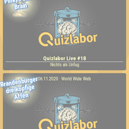
Brain
Quizlabor Live #18
Nichts als Unfug
Brandenburger
06.11.2020 · World Wide Web
dreiköpfige
Affen