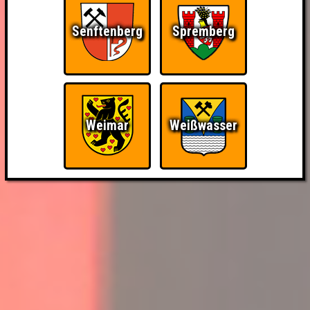
Senftenberg
Spremberg
Weimar
Weißwasser