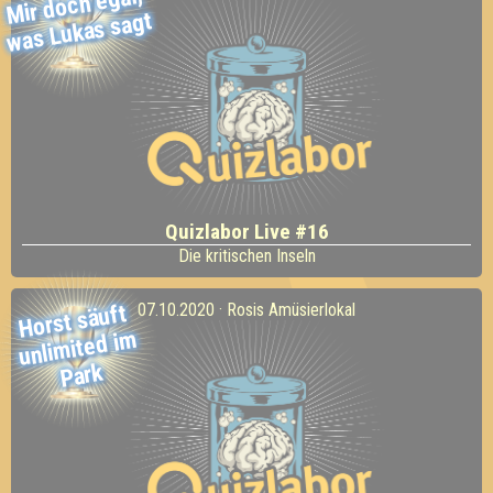
Mir doch egal,
was Lukas sagt
Quizlabor Live #16
Die kritischen Inseln
Horst säuft
unli
mited i
07.10.2020 · Rosis Amüsierlokal
m
Park