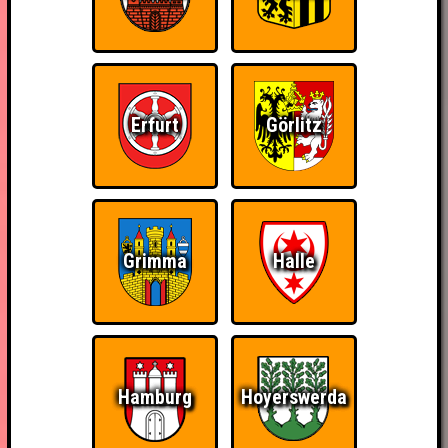
Erfurt
Görlitz
Grimma
Halle
Hamburg
Hoyerswerda