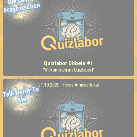
Die sechs
Fragezeichen
Quizlabor Döbeln #1
"Willkommen im Quizlabor!"
21.10.2020 · Rosis Amüsierlokal
Talk
Nerdy To
Me