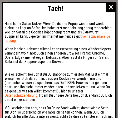
×
Tach!
Hallo lieber Safari-Nutzer. Wenn Du dieses Popup wieder und wieder
siehst: es liegt an Safari. Ich habe jetzt mehr als lang genug recherchiert,
wie ich Safari die Cookies häppchengerecht und als Extrawurst
zuspielen kann. Experten im Internet meinen: es gibt
keine zuverlässige
Lösung
.
Wenn ihr die durchschnittliche Lebensserwartung eines Webdevelopers
verlängern wollt: holt Euch einen anderen Browser. Firefox, Chrome,
Opera, Edge - meinetwegen Netscape. Aber lasst die Finger von Safari.
Safari ist der Suppenkasper der Browser.
Wie es scheint, besuchst Du Quizlabor.de zum ersten Mal. Erst einmal
weisen wir Dich darauf hin, dass wir Cookies verwenden, um uns
(ironischer Weise) zu speichern, das Du DIESEN Hinweis hier gelesen
hast - und ihn nicht immer wieder lesen und schließen musst. Wenn Du
es genauer wissen willst, kommst Du hier zu unserer
Datenschutzerklärung
. Indem Du unsere Seite besuchst, erklärst Du Dich
damit einverstanden.
VIEL wichtiger ist aber, dass Du Deine Stadt wählst, damit wir die Seite
für Dich so übersichtlich wie möglich halten können. Wenn Du Dich
wirklich für
alle
Städte interessierst, schließe dieses Fenster einfach mit