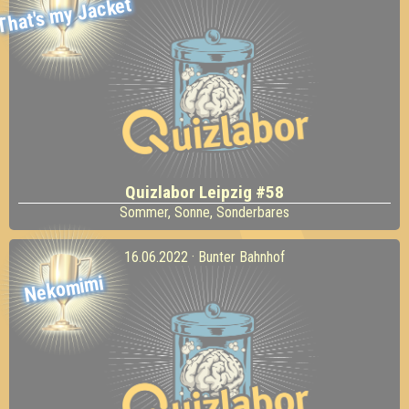
That's my Jacket
Quizlabor Leipzig #58
Sommer, Sonne, Sonderbares
16.06.2022 · Bunter Bahnhof
Nekomimi