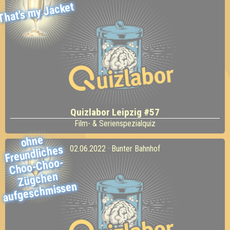
That's my Jacket
Quizlabor Leipzig #57
Film- & Serienspezialquiz
ohne
Choo-
aufgesch
Freundliches
02.06.2022 · Bunter Bahnhof
Choo-
Zügchen
missen