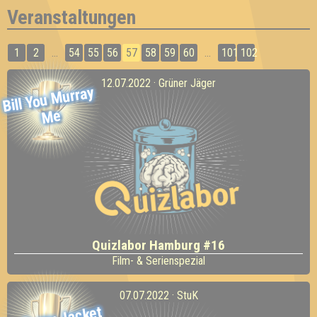
Veranstaltungen
1
2
...
54
55
56
57
58
59
60
...
101
102
12.07.2022 · Grüner Jäger
Bill You
Murray
Me
Quizlabor Hamburg #16
Film- & Serienspezial
07.07.2022 · StuK