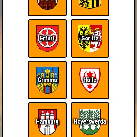
Erfurt
Görlitz
Grimma
Halle
Hamburg
Hoyerswerda