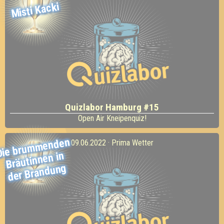
Misti Kacki
Quizlabor Hamburg #15
Open Air Kneipenquiz!
Die bru
m
menden
09.06.2022 · Prima Wetter
Bräutinnen in
der Brandung