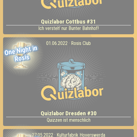
Quizlabor Cottbus #31
Ich versteh' nur Bunter Bahnhof!
01.06.2022 · Rosis Club
One
Night in
Rosis
Quizlabor Dresden #30
Quizzen ist menschlich
27.05.2022 · Kulturfabrik Hoyerswerda