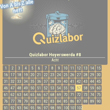
Von
A bis Z alle
nett
Quizlabor Hoyerswerda #8
Acht
1
2
3
4
5
6
7
8
9
10
11
12
13
14
15
16
17
18
19
20
21
22
23
24
25
26
27
28
29
30
31
32
33
34
35
36
37
38
39
40
41
42
43
44
45
46
47
48
49
50
51
52
53
54
55
56
57
58
59
60
61
62
63
64
65
66
67
68
69
70
71
72
73
74
75
76
77
78
79
80
81
82
83
84
85
86
87
88
89
90
91
92
93
94
95
96
97
98
99
100
101
102