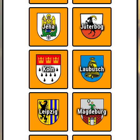
Jena
Jüterbog
Köln
Laubusch
Leipzig
Magdeburg