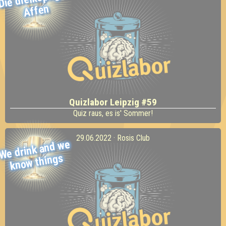
Affen
Quizlabor Leipzig #59
Quiz raus, es is' Sommer!
29.06.2022 · Rosis Club
We drink and
we
kno
w things