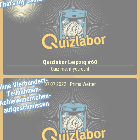
That's my Jacket
Quizlabor Leipzig #60
Quiz me, if you can!
ohne
Vierhundert-
Teilnah
Achieve
aufgesch
07.07.2022 · Prima Wetter
men-
mentchen-
missen