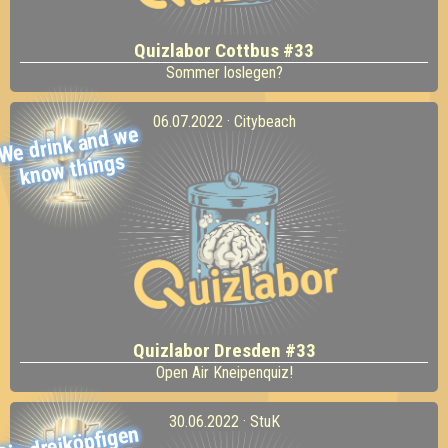
Quizlabor Cottbus #33
Sommer loslegen?
06.07.2022 · Citybeach
We drink and
we
kno
w things
Quizlabor Dresden #33
Open Air Kneipenquiz!
30.06.2022 · StuK
Die dreiköpfigen