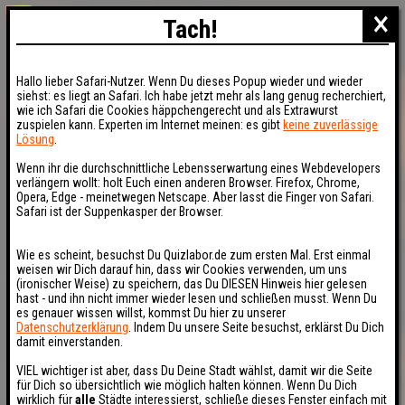
×
Tach!
Hallo lieber Safari-Nutzer. Wenn Du dieses Popup wieder und wieder
siehst: es liegt an Safari. Ich habe jetzt mehr als lang genug recherchiert,
wie ich Safari die Cookies häppchengerecht und als Extrawurst
zuspielen kann. Experten im Internet meinen: es gibt
keine zuverlässige
Lösung
.
Wenn ihr die durchschnittliche Lebensserwartung eines Webdevelopers
verlängern wollt: holt Euch einen anderen Browser. Firefox, Chrome,
Opera, Edge - meinetwegen Netscape. Aber lasst die Finger von Safari.
Safari ist der Suppenkasper der Browser.
Wie es scheint, besuchst Du Quizlabor.de zum ersten Mal. Erst einmal
weisen wir Dich darauf hin, dass wir Cookies verwenden, um uns
(ironischer Weise) zu speichern, das Du DIESEN Hinweis hier gelesen
hast - und ihn nicht immer wieder lesen und schließen musst. Wenn Du
es genauer wissen willst, kommst Du hier zu unserer
Datenschutzerklärung
. Indem Du unsere Seite besuchst, erklärst Du Dich
damit einverstanden.
VIEL wichtiger ist aber, dass Du Deine Stadt wählst, damit wir die Seite
für Dich so übersichtlich wie möglich halten können. Wenn Du Dich
wirklich für
alle
Städte interessierst, schließe dieses Fenster einfach mit