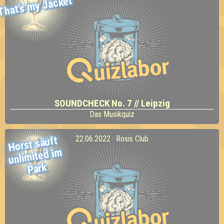
That's my Jacket
SOUNDCHECK No. 7 // Leipzig
Das Musikquiz
Horst säuft
unli
mited i
22.06.2022 · Rosis Club
m
Park