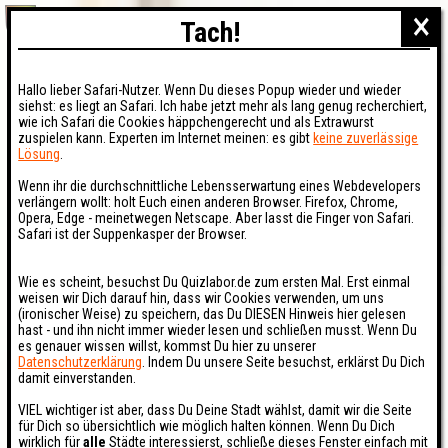
×
Tach!
Hallo lieber Safari-Nutzer. Wenn Du dieses Popup wieder und wieder
siehst: es liegt an Safari. Ich habe jetzt mehr als lang genug recherchiert,
wie ich Safari die Cookies häppchengerecht und als Extrawurst
zuspielen kann. Experten im Internet meinen: es gibt
keine zuverlässige
Lösung
.
Wenn ihr die durchschnittliche Lebensserwartung eines Webdevelopers
verlängern wollt: holt Euch einen anderen Browser. Firefox, Chrome,
Opera, Edge - meinetwegen Netscape. Aber lasst die Finger von Safari.
Safari ist der Suppenkasper der Browser.
Wie es scheint, besuchst Du Quizlabor.de zum ersten Mal. Erst einmal
weisen wir Dich darauf hin, dass wir Cookies verwenden, um uns
(ironischer Weise) zu speichern, das Du DIESEN Hinweis hier gelesen
hast - und ihn nicht immer wieder lesen und schließen musst. Wenn Du
es genauer wissen willst, kommst Du hier zu unserer
Datenschutzerklärung
. Indem Du unsere Seite besuchst, erklärst Du Dich
damit einverstanden.
VIEL wichtiger ist aber, dass Du Deine Stadt wählst, damit wir die Seite
für Dich so übersichtlich wie möglich halten können. Wenn Du Dich
wirklich für
alle
Städte interessierst, schließe dieses Fenster einfach mit