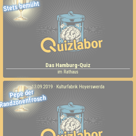
Stets bemüht
Das Hamburg-Quiz
im Rathaus
13.09.2019 · Kulturfabrik Hoyerswerda
Pepe der
Randzonenfrosch