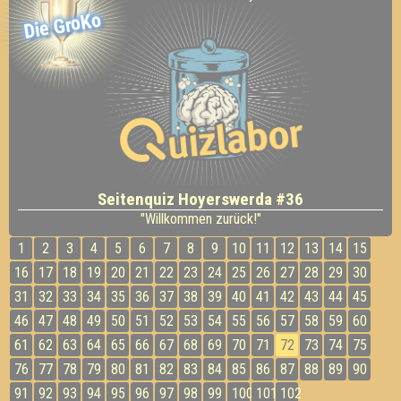
Die GroKo
Seitenquiz Hoyerswerda #36
"Willkommen zurück!"
1
2
3
4
5
6
7
8
9
10
11
12
13
14
15
16
17
18
19
20
21
22
23
24
25
26
27
28
29
30
31
32
33
34
35
36
37
38
39
40
41
42
43
44
45
46
47
48
49
50
51
52
53
54
55
56
57
58
59
60
61
62
63
64
65
66
67
68
69
70
71
72
73
74
75
76
77
78
79
80
81
82
83
84
85
86
87
88
89
90
91
92
93
94
95
96
97
98
99
100
101
102