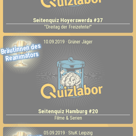
Seitenquiz Hoyerswerda #37
"Dreitag der Freizehnte!"
10.09.2019 · Grüner Jäger
Bräutinnen des
Reani
mators
Seitenquiz Hamburg #20
Filme & Serien
05.09.2019 · StuK Leipzig