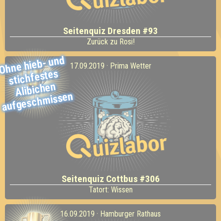
Seitenquiz Dresden #93
Zurück zu Rosi!
Ohne hieb- und
aufgesch
17.09.2019 · Prima Wetter
stichfestes
Alibichen
missen
Seitenquiz Cottbus #306
Tatort: Wissen
16.09.2019 · Hamburger Rathaus