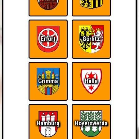
Erfurt
Görlitz
Grimma
Halle
Hamburg
Hoyerswerda