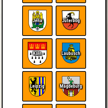
Jena
Jüterbog
Köln
Laubusch
Leipzig
Magdeburg