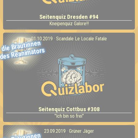
Seitenquiz Dresden #94
Kneipenquiz Galore!!
01.10.2019 · Scandale Le Locale Fatale
die Bräutinnen
des Reani
mators
Seitenquiz Cottbus #308
"Ich bin so frei"
23.09.2019 · Grüner Jäger