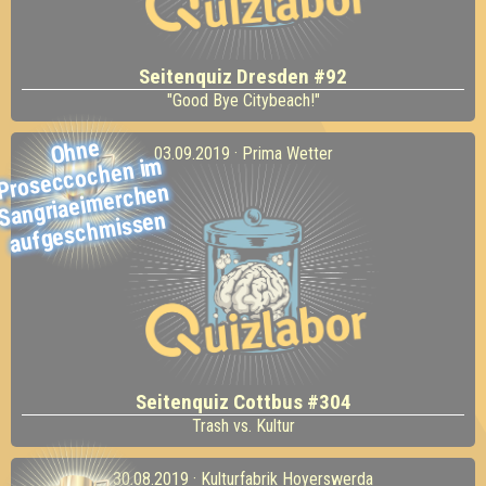
Seitenquiz Dresden #92
"Good Bye Citybeach!"
Ohne
Proseccochen i
Sangriaei
aufgesch
03.09.2019 · Prima Wetter
m
merchen
missen
Seitenquiz Cottbus #304
Trash vs. Kultur
30.08.2019 · Kulturfabrik Hoyerswerda