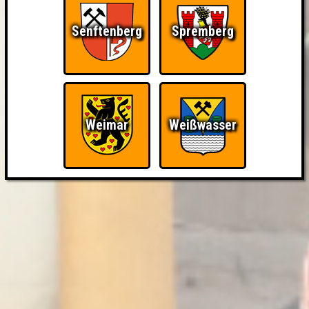
Senftenberg
Spremberg
Weimar
Weißwasser