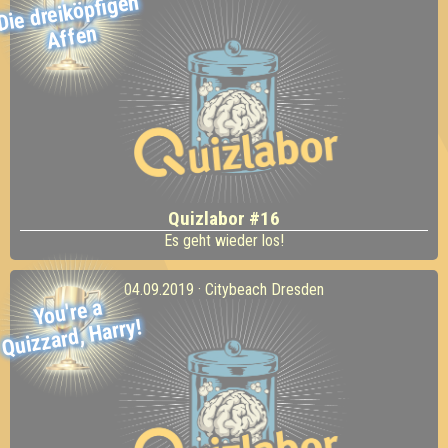
Die dreiköpfigen
Affen
Quizlabor #16
Es geht wieder los!
04.09.2019 · Citybeach Dresden
You're a
Quizzard,
Harry!