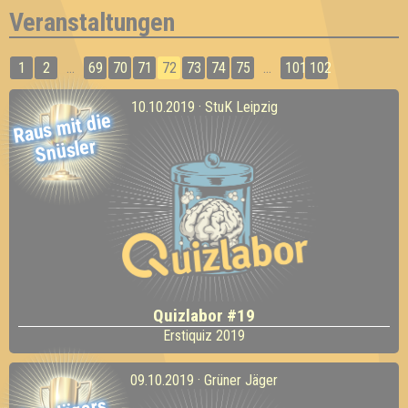
Veranstaltungen
1
2
...
69
70
71
72
73
74
75
...
101
102
10.10.2019 · StuK Leipzig
Raus
mit die
Snüsler
Quizlabor #19
Erstiquiz 2019
09.10.2019 · Grüner Jäger