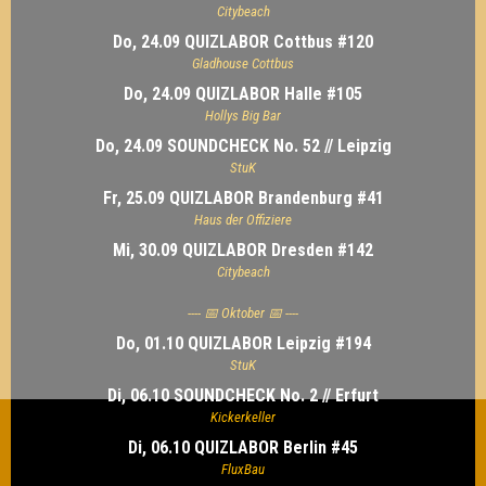
Citybeach
Do, 24.09 QUIZLABOR Cottbus #120
Gladhouse Cottbus
Do, 24.09 QUIZLABOR Halle #105
Hollys Big Bar
Do, 24.09 SOUNDCHECK No. 52 // Leipzig
StuK
Fr, 25.09 QUIZLABOR Brandenburg #41
Haus der Offiziere
Mi, 30.09 QUIZLABOR Dresden #142
Citybeach
---- 📅 Oktober 📅 ----
Do, 01.10 QUIZLABOR Leipzig #194
StuK
Di, 06.10 SOUNDCHECK No. 2 // Erfurt
Kickerkeller
Di, 06.10 QUIZLABOR Berlin #45
FluxBau