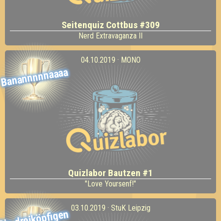
Seitenquiz Cottbus #309
Nerd Extravaganza II
04.10.2019 · MONO
Banannnnnaaaa
Quizlabor Bautzen #1
"Love Yoursenf!"
03.10.2019 · StuK Leipzig
Die dreiköpfigen