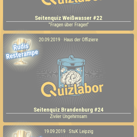
Seitenquiz Weißwasser #22
"Fragen über Fragen"
20.09.2019 · Haus der Offiziere
Rudis
Restera
mpe
Seitenquiz Brandenburg #24
Ziviler Ungehirnsam
19.09.2019 · StuK Leipzig