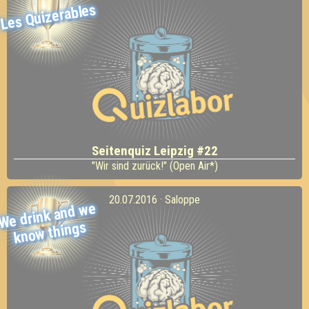
Les Quizerables
Seitenquiz Leipzig #22
"Wir sind zurück!" (Open Air*)
20.07.2016 · Saloppe
We drink and
we
kno
w things