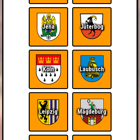
Jena
Jüterbog
Köln
Laubusch
Leipzig
Magdeburg