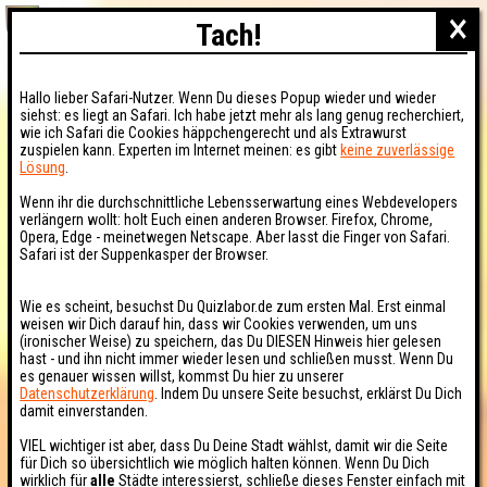
×
Tach!
Hallo lieber Safari-Nutzer. Wenn Du dieses Popup wieder und wieder
siehst: es liegt an Safari. Ich habe jetzt mehr als lang genug recherchiert,
wie ich Safari die Cookies häppchengerecht und als Extrawurst
zuspielen kann. Experten im Internet meinen: es gibt
keine zuverlässige
Lösung
.
Wenn ihr die durchschnittliche Lebensserwartung eines Webdevelopers
verlängern wollt: holt Euch einen anderen Browser. Firefox, Chrome,
Opera, Edge - meinetwegen Netscape. Aber lasst die Finger von Safari.
Safari ist der Suppenkasper der Browser.
Wie es scheint, besuchst Du Quizlabor.de zum ersten Mal. Erst einmal
weisen wir Dich darauf hin, dass wir Cookies verwenden, um uns
(ironischer Weise) zu speichern, das Du DIESEN Hinweis hier gelesen
hast - und ihn nicht immer wieder lesen und schließen musst. Wenn Du
es genauer wissen willst, kommst Du hier zu unserer
Datenschutzerklärung
. Indem Du unsere Seite besuchst, erklärst Du Dich
damit einverstanden.
VIEL wichtiger ist aber, dass Du Deine Stadt wählst, damit wir die Seite
für Dich so übersichtlich wie möglich halten können. Wenn Du Dich
wirklich für
alle
Städte interessierst, schließe dieses Fenster einfach mit