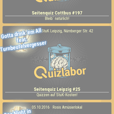
Seitenquiz Cottbus #197
Bleib` natürlich!
Gotta drink 'e
m
All
06.10.2016 · StuK Leipzig, Nürnberger Str. 42
feat.
Turnbeutelvergesser
Seitenquiz Leipzig #25
Quizzen auf StuK-Kosten!
05.10.2016 · Rosis Amüsierlokal
One
Night in