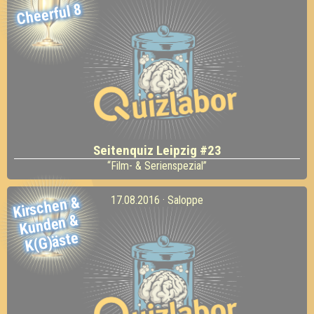
Cheerful 8
Seitenquiz Leipzig #23
“Film- & Serienspezial”
Kirschen
&
Kunden
K(
17.08.2016 · Saloppe
&
G)äste