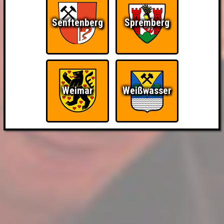
Senftenberg
Spremberg
Weimar
Weißwasser