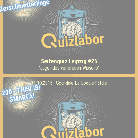
metterlinge
Seitenquiz Leipzig #26
"Jäger des verlorenen Wissens"
11.10.2016 · Scandale Le Locale Fatale
200 -
T
HIS! IS!
S
M
ART
A!