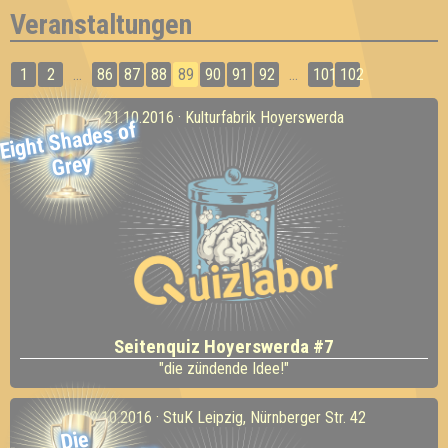
Veranstaltungen
1
2
...
86
87
88
89
90
91
92
...
101
102
21.10.2016 · Kulturfabrik Hoyerswerda
Eight Shades of
Grey
Seitenquiz Hoyerswerda #7
"die zündende Idee!"
20.10.2016 · StuK Leipzig, Nürnberger Str. 42
Die
Zersch