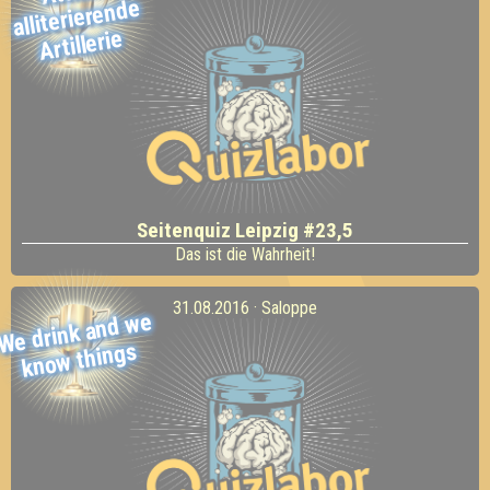
alliterierende
Artillerie
Seitenquiz Leipzig #23,5
Das ist die Wahrheit!
31.08.2016 · Saloppe
We drink and
we
kno
w things