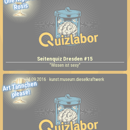
Rosis
Seitenquiz Dresden #15
"Wissen ist sexy"
24.09.2016 · kunst.museum.dieselkraftwerk
Art Tännchen
please!