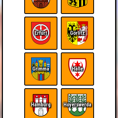
Erfurt
Görlitz
Grimma
Halle
Hamburg
Hoyerswerda