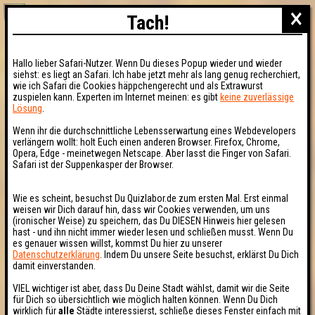
×
Tach!
Hallo lieber Safari-Nutzer. Wenn Du dieses Popup wieder und wieder
siehst: es liegt an Safari. Ich habe jetzt mehr als lang genug recherchiert,
wie ich Safari die Cookies häppchengerecht und als Extrawurst
zuspielen kann. Experten im Internet meinen: es gibt
keine zuverlässige
Lösung
.
Wenn ihr die durchschnittliche Lebensserwartung eines Webdevelopers
verlängern wollt: holt Euch einen anderen Browser. Firefox, Chrome,
Opera, Edge - meinetwegen Netscape. Aber lasst die Finger von Safari.
Safari ist der Suppenkasper der Browser.
Wie es scheint, besuchst Du Quizlabor.de zum ersten Mal. Erst einmal
weisen wir Dich darauf hin, dass wir Cookies verwenden, um uns
(ironischer Weise) zu speichern, das Du DIESEN Hinweis hier gelesen
hast - und ihn nicht immer wieder lesen und schließen musst. Wenn Du
es genauer wissen willst, kommst Du hier zu unserer
Datenschutzerklärung
. Indem Du unsere Seite besuchst, erklärst Du Dich
damit einverstanden.
VIEL wichtiger ist aber, dass Du Deine Stadt wählst, damit wir die Seite
für Dich so übersichtlich wie möglich halten können. Wenn Du Dich
wirklich für
alle
Städte interessierst, schließe dieses Fenster einfach mit