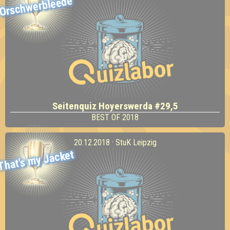
Orschwerbleede
Seitenquiz Hoyerswerda #29,5
BEST OF 2018
20.12.2018 · StuK Leipzig
That's my Jacket