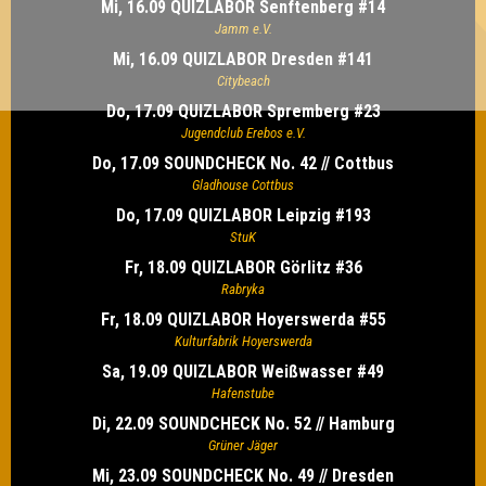
Mi, 16.09 QUIZLABOR Senftenberg #14
Jamm e.V.
Mi, 16.09 QUIZLABOR Dresden #141
Citybeach
Do, 17.09 QUIZLABOR Spremberg #23
Jugendclub Erebos e.V.
Do, 17.09 SOUNDCHECK No. 42 // Cottbus
Gladhouse Cottbus
Do, 17.09 QUIZLABOR Leipzig #193
StuK
Fr, 18.09 QUIZLABOR Görlitz #36
Rabryka
Fr, 18.09 QUIZLABOR Hoyerswerda #55
Kulturfabrik Hoyerswerda
Sa, 19.09 QUIZLABOR Weißwasser #49
Hafenstube
Di, 22.09 SOUNDCHECK No. 52 // Hamburg
Grüner Jäger
Mi, 23.09 SOUNDCHECK No. 49 // Dresden