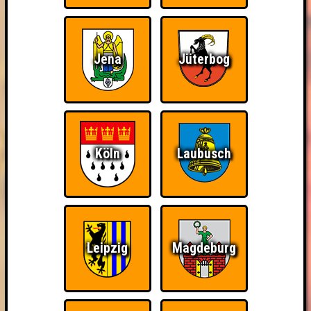
Jena
Jüterbog
Köln
Laubusch
Leipzig
Magdeburg