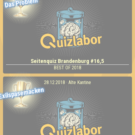
Das Problem
Seitenquiz Brandenburg #16,5
BEST OF 2018
28.12.2018 · Alte Kantine
Exilspasemacken