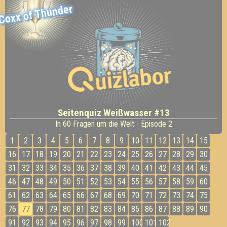
Coxx of Thunder
Seitenquiz Weißwasser #13
In 60 Fragen um die Welt - Episode 2
1
2
3
4
5
6
7
8
9
10
11
12
13
14
15
16
17
18
19
20
21
22
23
24
25
26
27
28
29
30
31
32
33
34
35
36
37
38
39
40
41
42
43
44
45
46
47
48
49
50
51
52
53
54
55
56
57
58
59
60
61
62
63
64
65
66
67
68
69
70
71
72
73
74
75
76
77
78
79
80
81
82
83
84
85
86
87
88
89
90
91
92
93
94
95
96
97
98
99
100
101
102