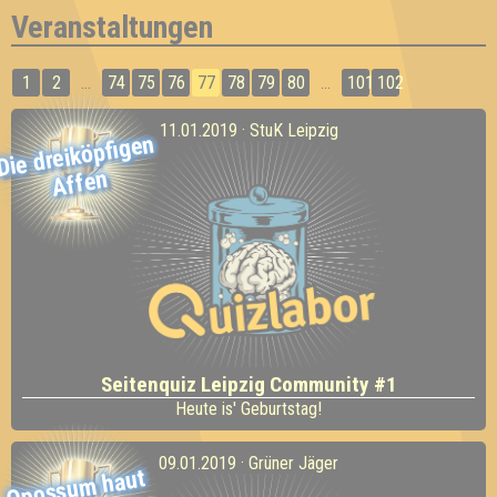
Veranstaltungen
1
2
...
74
75
76
77
78
79
80
...
101
102
11.01.2019 · StuK Leipzig
Die dreiköpfigen
Affen
Seitenquiz Leipzig Community #1
Heute is' Geburtstag!
09.01.2019 · Grüner Jäger
Opossu
m haut
den Boss u