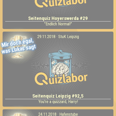
Seitenquiz Hoyerswerda #29
"Endlich Normal!"
29.11.2018 · StuK Leipzig
Mir doch egal,
was Lukas sagt
Seitenquiz Leipzig #92,5
You're a quizzard, Harry!
24.11.2018 · Hafenstube