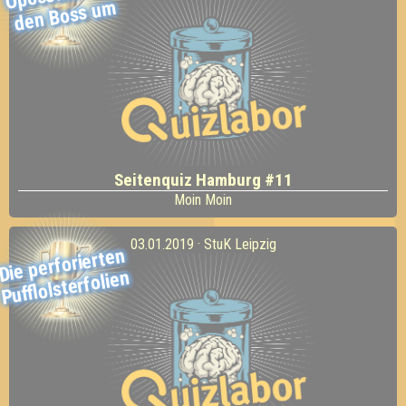
m
Seitenquiz Hamburg #11
Moin Moin
03.01.2019 · StuK Leipzig
Die perforierten
Pufflolsterfolien