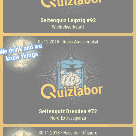
Seitenquiz Leipzig #93
Wichtelwerkstatt
05.12.2018 · Rosis Amüsierlokal
We drink and
we
kno
w things
Seitenquiz Dresden #72
Nerd Extravaganza
30.11.2018 · Haus der Offiziere