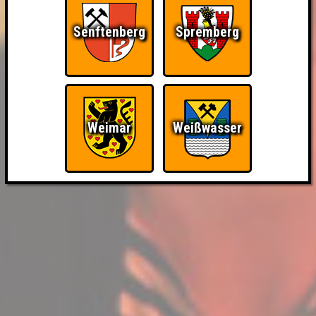
Senftenberg
Spremberg
Weimar
Weißwasser