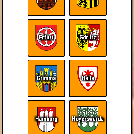
Erfurt
Görlitz
Grimma
Halle
Hamburg
Hoyerswerda