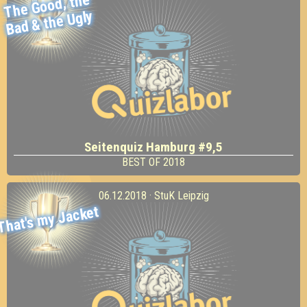
The
Good, the
Bad
& the Ugly
Seitenquiz Hamburg #9,5
BEST OF 2018
06.12.2018 · StuK Leipzig
That's my Jacket