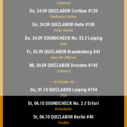
Citybeach
Do, 24.09 QUIZLABOR Cottbus #120
Gladhouse Cottbus
Do, 24.09 QUIZLABOR Halle #105
Hollys Big Bar
Do, 24.09 SOUNDCHECK No. 52 // Leipzig
StuK
Fr, 25.09 QUIZLABOR Brandenburg #41
Haus der Offiziere
Mi, 30.09 QUIZLABOR Dresden #142
Citybeach
---- 📅 Oktober 📅 ----
Do, 01.10 QUIZLABOR Leipzig #194
StuK
Di, 06.10 SOUNDCHECK No. 2 // Erfurt
Kickerkeller
Di, 06.10 QUIZLABOR Berlin #45
FluxBau