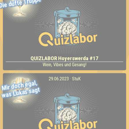
Die dufte Truppe
QUIZLABOR Hoyerswerda #17
Wein, Vibes und Gesang!
29.06.2023 · StuK
Mir doch egal,
was Lukas sagt