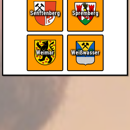
Senftenberg
Spremberg
Weimar
Weißwasser