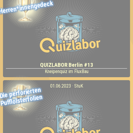
Herren*innengedeck
QUIZLABOR Berlin #13
Kneipenquiz im FluxBau
01.06.2023 · StuK
Die perforierten
Pufflolsterfolien