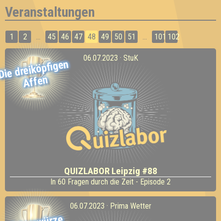
Veranstaltungen
1
2
...
45
46
47
48
49
50
51
...
101
102
06.07.2023 · StuK
Die dreiköpfigen
Affen
QUIZLABOR Leipzig #88
In 60 Fragen durch die Zeit - Episode 2
06.07.2023 · Prima Wetter