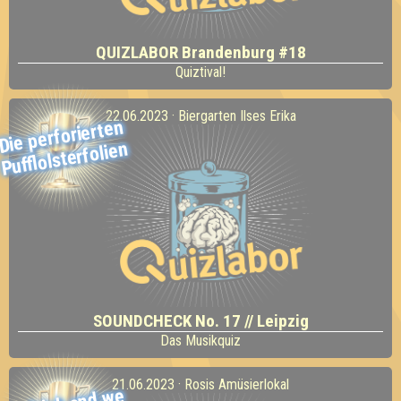
QUIZLABOR Brandenburg #18
Quiztival!
22.06.2023 · Biergarten Ilses Erika
Die perforierten
Pufflolsterfolien
SOUNDCHECK No. 17 // Leipzig
Das Musikquiz
21.06.2023 · Rosis Amüsierlokal