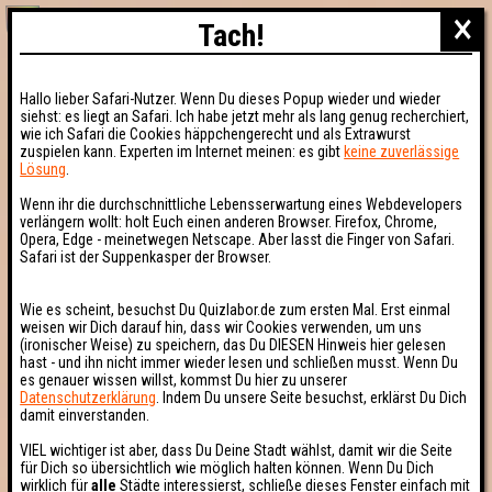
×
Tach!
Hallo lieber Safari-Nutzer. Wenn Du dieses Popup wieder und wieder
siehst: es liegt an Safari. Ich habe jetzt mehr als lang genug recherchiert,
wie ich Safari die Cookies häppchengerecht und als Extrawurst
zuspielen kann. Experten im Internet meinen: es gibt
keine zuverlässige
Lösung
.
Wenn ihr die durchschnittliche Lebensserwartung eines Webdevelopers
verlängern wollt: holt Euch einen anderen Browser. Firefox, Chrome,
Opera, Edge - meinetwegen Netscape. Aber lasst die Finger von Safari.
Safari ist der Suppenkasper der Browser.
Wie es scheint, besuchst Du Quizlabor.de zum ersten Mal. Erst einmal
weisen wir Dich darauf hin, dass wir Cookies verwenden, um uns
(ironischer Weise) zu speichern, das Du DIESEN Hinweis hier gelesen
hast - und ihn nicht immer wieder lesen und schließen musst. Wenn Du
es genauer wissen willst, kommst Du hier zu unserer
Datenschutzerklärung
. Indem Du unsere Seite besuchst, erklärst Du Dich
damit einverstanden.
VIEL wichtiger ist aber, dass Du Deine Stadt wählst, damit wir die Seite
für Dich so übersichtlich wie möglich halten können. Wenn Du Dich
wirklich für
alle
Städte interessierst, schließe dieses Fenster einfach mit