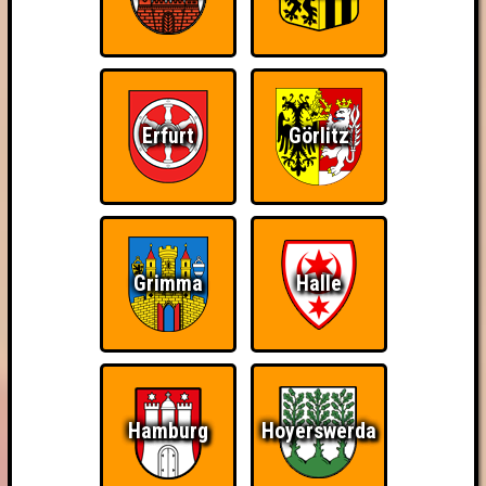
Erfurt
Görlitz
Grimma
Halle
Hamburg
Hoyerswerda