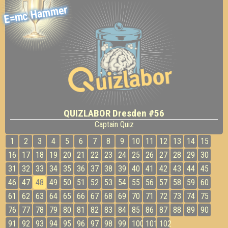
E=mc Hammer
QUIZLABOR Dresden #56
Captain Quiz
1
2
3
4
5
6
7
8
9
10
11
12
13
14
15
16
17
18
19
20
21
22
23
24
25
26
27
28
29
30
31
32
33
34
35
36
37
38
39
40
41
42
43
44
45
46
47
48
49
50
51
52
53
54
55
56
57
58
59
60
61
62
63
64
65
66
67
68
69
70
71
72
73
74
75
76
77
78
79
80
81
82
83
84
85
86
87
88
89
90
91
92
93
94
95
96
97
98
99
100
101
102