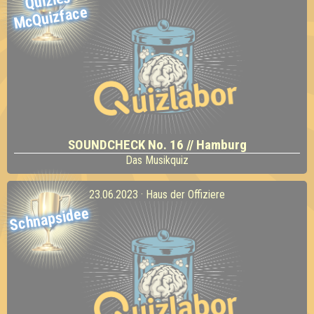
Quizies
Mc
Quizface
SOUNDCHECK No. 16 // Hamburg
Das Musikquiz
23.06.2023 · Haus der Offiziere
Schnapsidee