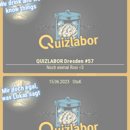
We drink and
we
kno
w things
QUIZLABOR Dresden #57
Noch einmal Rosi <3
15.06.2023 · StuK
Mir doch egal,
was Lukas sagt