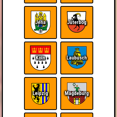
Jena
Jüterbog
Köln
Laubusch
Leipzig
Magdeburg