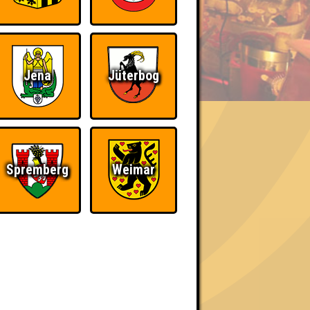
BER UNS
Jena
Jüterbog
«
»
Spremberg
Weimar