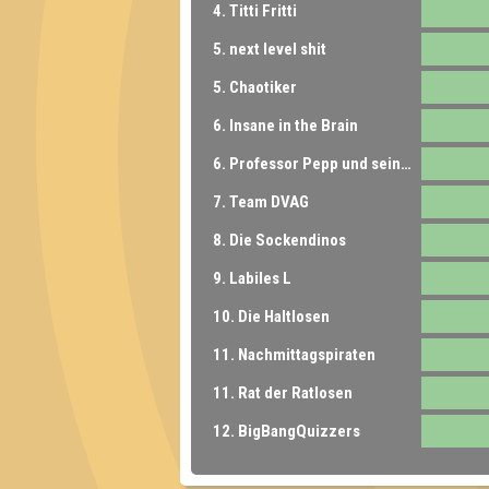
4. Titti Fritti
5. next level shit
5. Chaotiker
6. Insane in the Brain
6. Professor Pepp und seine Quizstudenten
7. Team DVAG
8. Die Sockendinos
9. Labiles L
10. Die Haltlosen
11. Nachmittagspiraten
11. Rat der Ratlosen
12. BigBangQuizzers