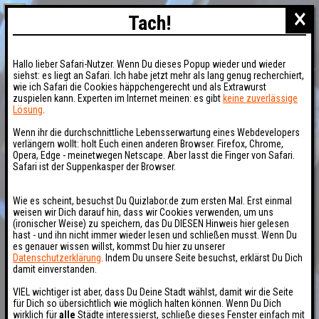
×
Tach!
Hallo lieber Safari-Nutzer. Wenn Du dieses Popup wieder und wieder
siehst: es liegt an Safari. Ich habe jetzt mehr als lang genug recherchiert,
wie ich Safari die Cookies häppchengerecht und als Extrawurst
zuspielen kann. Experten im Internet meinen: es gibt
keine zuverlässige
Lösung
.
Wenn ihr die durchschnittliche Lebensserwartung eines Webdevelopers
verlängern wollt: holt Euch einen anderen Browser. Firefox, Chrome,
Opera, Edge - meinetwegen Netscape. Aber lasst die Finger von Safari.
Safari ist der Suppenkasper der Browser.
Wie es scheint, besuchst Du Quizlabor.de zum ersten Mal. Erst einmal
weisen wir Dich darauf hin, dass wir Cookies verwenden, um uns
(ironischer Weise) zu speichern, das Du DIESEN Hinweis hier gelesen
hast - und ihn nicht immer wieder lesen und schließen musst. Wenn Du
es genauer wissen willst, kommst Du hier zu unserer
Datenschutzerklärung
. Indem Du unsere Seite besuchst, erklärst Du Dich
damit einverstanden.
VIEL wichtiger ist aber, dass Du Deine Stadt wählst, damit wir die Seite
für Dich so übersichtlich wie möglich halten können. Wenn Du Dich
wirklich für
alle
Städte interessierst, schließe dieses Fenster einfach mit