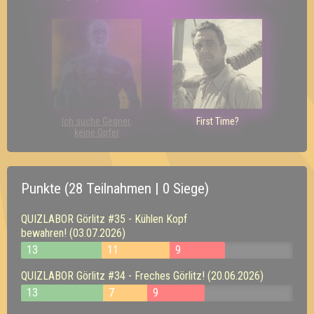
Ich suche Gegner,
First Time?
keine Opfer
Punkte (28 Teilnahmen | 0 Siege)
QUIZLABOR Görlitz #35 - Kühlen Kopf
bewahren! (03.07.2026)
13
11
9
QUIZLABOR Görlitz #34 - Freches Görlitz! (20.06.2026)
13
7
9