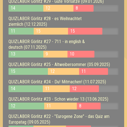
QUIZLABOR Görlitz #29 - Gute Vorsätze (09.01.2026)
14
12
8
QUIZLABOR Görlitz #28 - es Weihnachtet
ziemlich (12.12.2025)
11
15
15
QUIZLABOR Görlitz #27 - 711 - in english &
deutsch (07.11.2025)
13
9
10
QUIZLABOR Görlitz #25 - Altweibersommer (05.09.2025)
15
12
11
QUIZLABOR Görlitz #24 - Du! Mitmachen! (11.07.2025)
14
11
12
QUIZLABOR Görlitz #23 - Schon wieder 13 (13.06.2025)
12
11
8
QUIZLABOR Görlitz #22 - "Eurogene Zone" - das Quiz am
Europatag (09.05.2025)