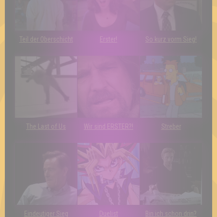
Teil der Oberschicht
Erster!
So kurz vorm Sieg!
The Last of Us
Wir sind ERSTER?!
Streber
Eindeutiger Sieg
Duelist
Bin ich schon drin?