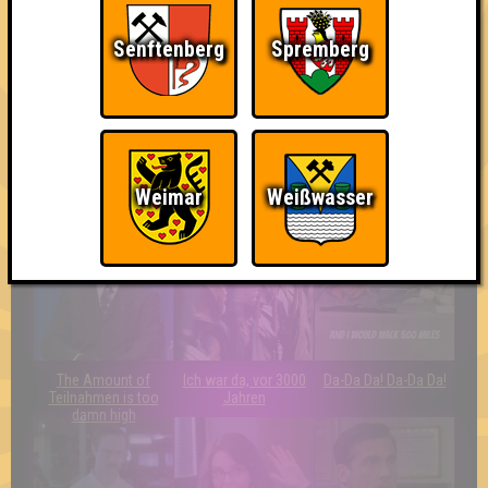
Freude
Quiz?!
Senftenberg
Spremberg
Quizveteran
Wir sind immer bei
Nerven aus Stahl
Weimar
Weißwasser
Euch!
The Amount of
Ich war da, vor 3000
Da-Da Da! Da-Da Da!
Teilnahmen is too
Jahren
damn high