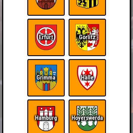
Erfurt
Görlitz
Grimma
Halle
Hamburg
Hoyerswerda