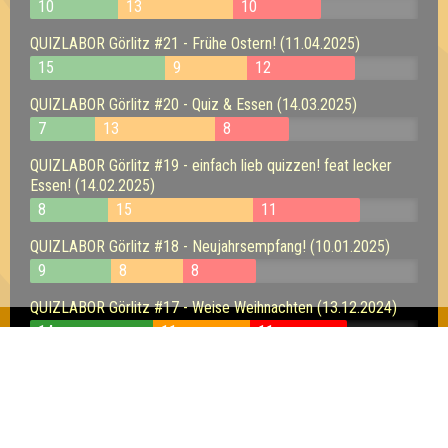
10
13
10
QUIZLABOR Görlitz #21 - Frühe Ostern! (11.04.2025)
15
9
12
QUIZLABOR Görlitz #20 - Quiz & Essen (14.03.2025)
7
13
8
QUIZLABOR Görlitz #19 - einfach lieb quizzen! feat lecker
Essen! (14.02.2025)
8
15
11
QUIZLABOR Görlitz #18 - Neujahrsempfang! (10.01.2025)
9
8
8
QUIZLABOR Görlitz #17 - Weise Weihnachten (13.12.2024)
14
11
11
QUIZLABOR Görlitz #16 - Warme Gedanken! (22.11.2024)
12
8
12
QUIZLABOR Görlitz #15 - Herbstlich