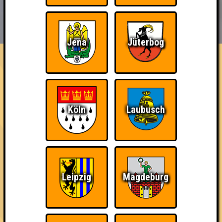
BUCHEN
RESERVIERUNG
HIGHSCORE
EVENTS
ÜBER UNS
Jena
Jüterbog
FAQ
Insane in the Brain
Errungenschaften
Kleiner Hinweis: bei uns sind Teams, die in einem Stechen
Köln
Laubusch
verlieren, trotzdem auf dem 1. Platz - den haben sie sich
schließlich verdient! Entsprechend gibt es für diese auch
Errungenschaften für den 1. Platz.
Leipzig
Magdeburg
Wiederzehn macht
Knapp daneben!
Schon wieder zum