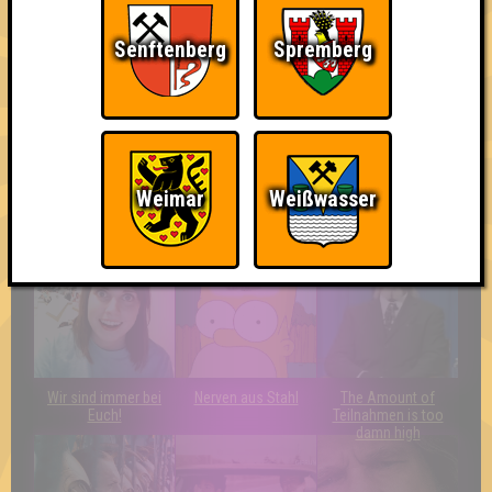
Knapp daneben!
Schon wieder zum
Erster!
Quiz?!
Senftenberg
Spremberg
Weimar
Weißwasser
Ich suche Gegner,
The Last of Us
Quizveteran
keine Opfer
Wir sind immer bei
Nerven aus Stahl
The Amount of
Euch!
Teilnahmen is too
damn high