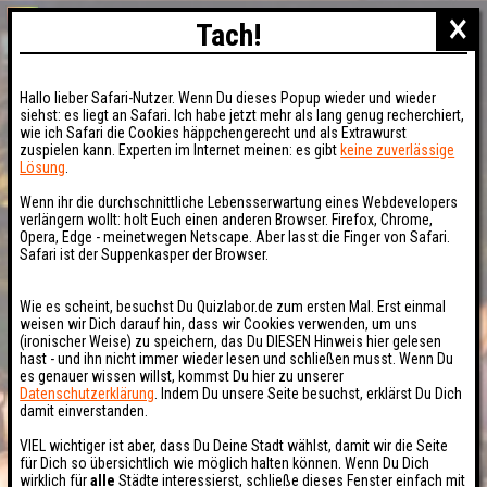
×
Tach!
Hallo lieber Safari-Nutzer. Wenn Du dieses Popup wieder und wieder
siehst: es liegt an Safari. Ich habe jetzt mehr als lang genug recherchiert,
wie ich Safari die Cookies häppchengerecht und als Extrawurst
zuspielen kann. Experten im Internet meinen: es gibt
keine zuverlässige
Lösung
.
Wenn ihr die durchschnittliche Lebensserwartung eines Webdevelopers
verlängern wollt: holt Euch einen anderen Browser. Firefox, Chrome,
Opera, Edge - meinetwegen Netscape. Aber lasst die Finger von Safari.
Safari ist der Suppenkasper der Browser.
Wie es scheint, besuchst Du Quizlabor.de zum ersten Mal. Erst einmal
weisen wir Dich darauf hin, dass wir Cookies verwenden, um uns
(ironischer Weise) zu speichern, das Du DIESEN Hinweis hier gelesen
hast - und ihn nicht immer wieder lesen und schließen musst. Wenn Du
es genauer wissen willst, kommst Du hier zu unserer
Datenschutzerklärung
. Indem Du unsere Seite besuchst, erklärst Du Dich
damit einverstanden.
VIEL wichtiger ist aber, dass Du Deine Stadt wählst, damit wir die Seite
für Dich so übersichtlich wie möglich halten können. Wenn Du Dich
wirklich für
alle
Städte interessierst, schließe dieses Fenster einfach mit