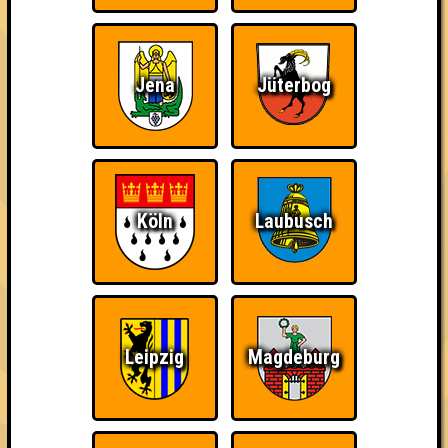
Errungenschaften
Kleiner Hinweis: bei uns sind Teams, die in einem Stechen
verlieren, trotzdem auf dem 1. Platz - den haben sie sich
Jena
Jüterbog
schließlich verdient! Entsprechend gibt es für diese auch
Errungenschaften für den 1. Platz.
Köln
Laubusch
So kurz vorm Sieg!
Teil der Oberschicht
Wiederzehn macht
Freude
Leipzig
Magdeburg