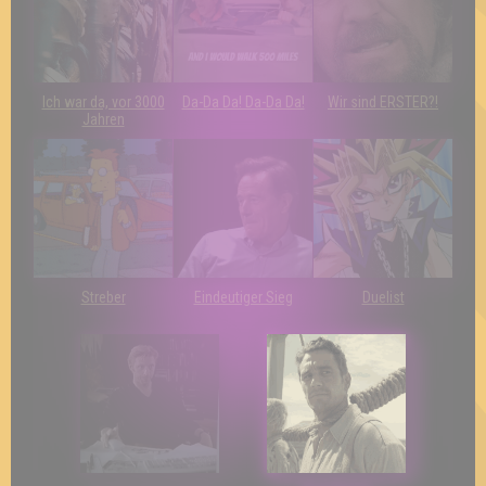
Ich war da, vor 3000
Da-Da Da! Da-Da Da!
Wir sind ERSTER?!
Jahren
Streber
Eindeutiger Sieg
Duelist