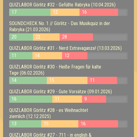
QUIZLABOR Görlitz #32 - Gefüllte Rabryka (10.04.2026)
17
12
16
SOUNDCHECK No. 1 // Görlitz - Das Musikquiz in der
Rabryka (21.03.2026)
20
22
28
QUIZLABOR Görlitz #31 - Nerd Extravaganza! (13.03.2026)
11
14
12
QUIZLABOR Görlitz #30 - Heiße Fragen für kalte
Tage (06.02.2026)
14
15
11
QUIZLABOR Görlitz #29 - Gute Vorsätze (09.01.2026)
16
11
9
QUIZLABOR Görlitz #28 - es Weihnachtet
ziemlich (12.12.2025)
13
15
16
QUIZLABOR Görlitz #27 - 711 - in english &