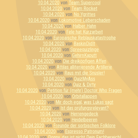
10.04.2020
von
Team Supercool
10.04.2020
von
Team Rocket
10.04.2020
von
No Ygrittes
10.04.2020
von
Lokomotive Leberschaden
10.04.2020
von
Halber Hahn
10.04.2020
von
Fele hat Kurzarbeit
10.04.2020
von
Europäische Reblauskatastrophe
10.04.2020
von
BaskinDidIt
10.04.2020
von
Spreequizlinge
10.04.2020
von
GehirnKaputt
10.04.2020
von
Die dreiköpfigen Affen
10.04.2020
von
Attilas alliterierende Artillerie
10.04.2020
von
Raus mit die Snüsler!
10.04.2020
von
QuizMyAss
10.04.2020
von
Quiz & Dirty
10.04.2020
von
Petition für (mehr) Doctor Who Fragen
10.04.2020
von
Orbitallappen
10.04.2020
von
Mir doch egal, was Lukas sagt
10.04.2020
von
Ist das prüfungsrelevant?
10.04.2020
von
Herrengedeck
10.04.2020
von
Heidelbeeren
10.04.2020
von
Freunde der sorbischen Folklore
10.04.2020
von
Espresso Patronum!
10.04.2020
von
Donny, das ist nicht Dein Fachbereich!