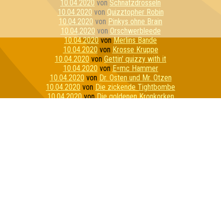
10.04.2020
von
Schnatzdrosseln
10.04.2020
von
Quizztopher Robin
10.04.2020
von
Pinkys ohne Brain
10.04.2020
von
Orschwerbleede
10.04.2020
von
Merlins Bande
10.04.2020
von
Krosse Kruppe
10.04.2020
von
Gettin' quizzy with it
10.04.2020
von
E=mc Hammer
10.04.2020
von
Dr. Osten und Mr. Otzen
10.04.2020
von
Die zickende Tightbombe
10.04.2020
von
Die goldenen Kronkorken
10.04.2020
von
Die alkoholyptischen Reiter
10.04.2020
von
Bierbrains
10.04.2020
von
Stay Home Or Die Trying
10.04.2020
von
Reisegruppe Unbeliebt
10.04.2020
von
Pussycat Unicorns
10.04.2020
von
Hippes Fiven
10.04.2020
von
Essiggranulat
10.04.2020
von
Die 3 Lustigen 4
10.04.2020
von
Das Geschwader
10.04.2020
von
Wir haben 100 Wölfe gefragt
10.04.2020
von
Mein persönlicher Favorit
10.04.2020
von
Los Cottquiztadores
10.04.2020
von
Gummibärenbande