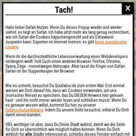
×
Tach!
Hallo lieber Safari-Nutzer. Wenn Du dieses Popup wieder und wieder
siehst: es liegt an Safari. Ich habe jetzt mehr als lang genug recherchiert,
wie ich Safari die Cookies häppchengerecht und als Extrawurst
zuspielen kann. Experten im Internet meinen: es gibt
keine zuverlässige
Lösung
.
Wenn ihr die durchschnittliche Lebensserwartung eines Webdevelopers
verlängern wollt: holt Euch einen anderen Browser. Firefox, Chrome,
Opera, Edge - meinetwegen Netscape. Aber lasst die Finger von Safari.
Safari ist der Suppenkasper der Browser.
Wie es scheint, besuchst Du Quizlabor.de zum ersten Mal. Erst einmal
weisen wir Dich darauf hin, dass wir Cookies verwenden, um uns
(ironischer Weise) zu speichern, das Du DIESEN Hinweis hier gelesen
hast - und ihn nicht immer wieder lesen und schließen musst. Wenn Du
es genauer wissen willst, kommst Du hier zu unserer
Datenschutzerklärung
. Indem Du unsere Seite besuchst, erklärst Du Dich
damit einverstanden.
VIEL wichtiger ist aber, dass Du Deine Stadt wählst, damit wir die Seite
für Dich so übersichtlich wie möglich halten können. Wenn Du Dich
wirklich für
alle
Städte interessierst, schließe dieses Fenster einfach mit