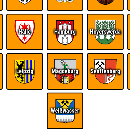
Halle
Hamburg
Hoyerswerda
Leipzig
Magdeburg
Senftenberg
Weißwasser