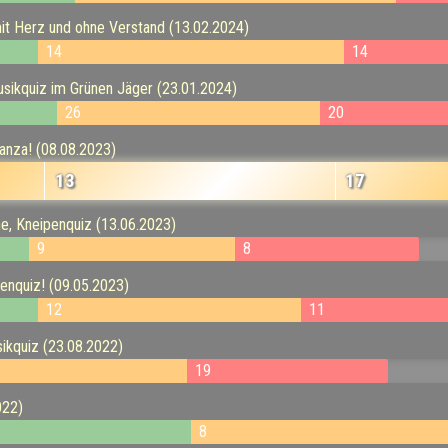
t Herz und ohne Verstand (13.02.2024)
14
14
ikquiz im Grünen Jäger (23.01.2024)
26
20
nza! (08.08.2023)
13
17
 Kneipenquiz (13.06.2023)
9
8
nquiz! (09.05.2023)
12
11
kquiz (23.08.2022)
19
022)
8