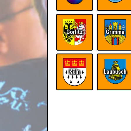
Görlitz
Grimma
Köln
Laubusch