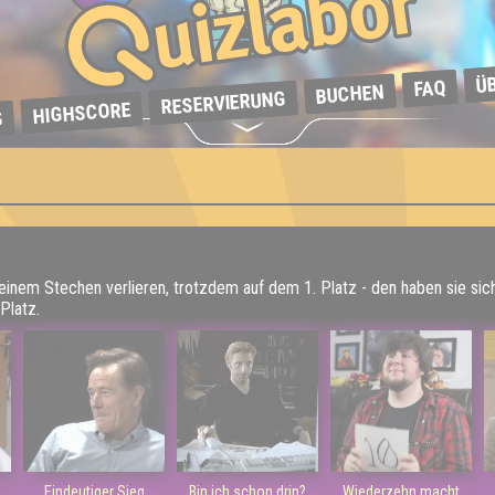
Ü
FAQ
BUCHEN
RESERVIERUNG
HIGHSCORE
S
 einem Stechen verlieren, trotzdem auf dem 1. Platz - den haben sie sic
Platz.
Eindeutiger Sieg
Bin ich schon drin?
Wiederzehn macht