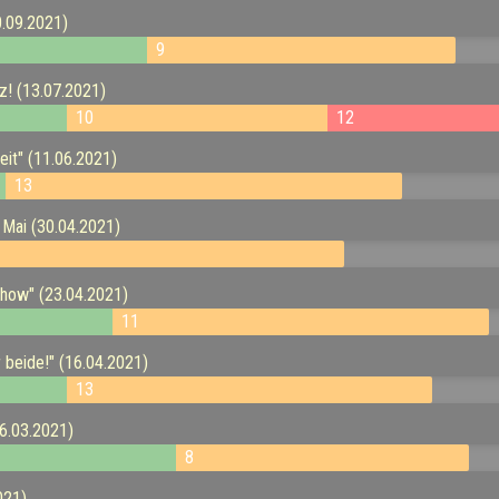
0.09.2021)
9
z! (13.07.2021)
10
12
eit" (11.06.2021)
13
 Mai (30.04.2021)
show" (23.04.2021)
11
r beide!" (16.04.2021)
13
26.03.2021)
8
021)