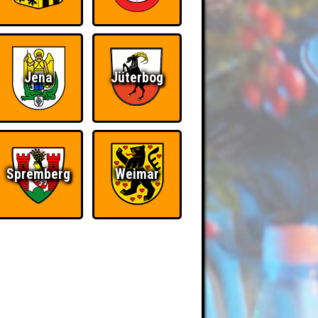
Jena
Jüterbog
Spremberg
Weimar