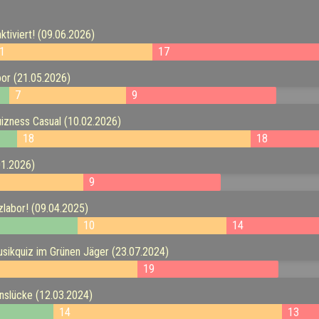
tiviert! (09.06.2026)
1
17
or (21.05.2026)
7
9
zness Casual (10.02.2026)
18
18
01.2026)
9
labor! (09.04.2025)
10
14
ikquiz im Grünen Jäger (23.07.2024)
19
slücke (12.03.2024)
14
13