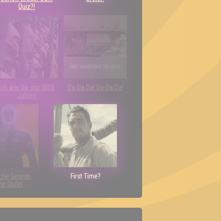
Quiz?!
Ich war da, vor 3000
Da-Da Da! Da-Da Da!
Jahren
che Gegner,
First Time?
ne Opfer