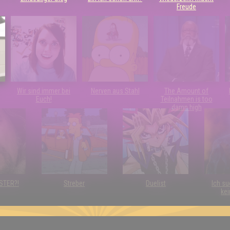
Freude
Wir sind immer bei
Nerven aus Stahl
The Amount of
Euch!
Teilnahmen is too
damn high
RSTER?!
Streber
Duelist
Ich su
kei