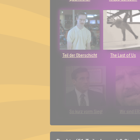
Teil der Oberschicht
The Last of Us
So kurz vorm Sieg!
Wir sind E