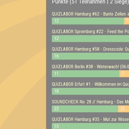
Punkte (51 Teilnahmen | 2 Siege)
QUIZLABOR Hamburg #62 - Bunte Zellen: ak
12
1
QUIZLABOR Spremberg #22 - Feed the Po
12
QUIZLABOR Hamburg #58 - Dresscode: Qui
16
QUIZLABOR Berlin #38 - Winterwach! (06.
11
7
QUIZLABOR Erfurt #1 - Willkommen im Quiz
18
SOUNDCHECK No. 28 // Hamburg - Das Mus
22
22
QUIZLABOR Hamburg #35 - Mut zur Wissen
15