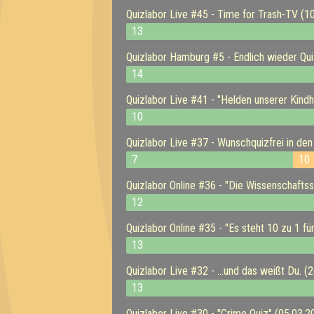
Quizlabor Live #45 - Time for Trash-TV (1
13
Quizlabor Hamburg #5 - Endlich wieder Qui
14
Quizlabor Live #41 - "Helden unserer Kindh
10
Quizlabor Live #37 - Wunschquizfrei in den
7
10
Quizlabor Online #36 - "Die Wissenschafts
12
Quizlabor Online #35 - "Es steht 10 zu 1 fü
13
Quizlabor Live #32 - ...und das weißt Du. (
13
Quizlabor Live #30 - "Crime Quiz" (05.03.2