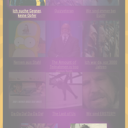
Ich suche Gegner,
Quizveteran
Wir sind immer bei
keine Opfer
Euch!
Nerven aus Stahl
The Amount of
Ich war da, vor 3000
Teilnahmen is too
Jahren
damn high
Da-Da Da! Da-Da Da!
The Last of Us
Wir sind ERSTER?!