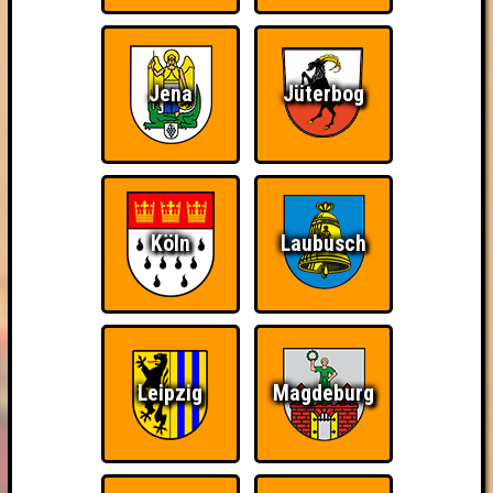
Jena
Jüterbog
Köln
Laubusch
Leipzig
Magdeburg
BUCHEN
RESERVIERUNG