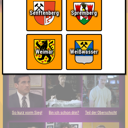
HIGHSCORE
EVENTS
ÜBER UNS
FAQ
Senftenberg
Spremberg
Opossum haut den Boss um
Errungenschaften
Kleiner Hinweis: bei uns sind Teams, die in einem Stechen
Weimar
Weißwasser
verlieren, trotzdem auf dem 1. Platz - den haben sie sich
schließlich verdient! Entsprechend gibt es für diese auch
Errungenschaften für den 1. Platz.
So kurz vorm Sieg!
Bin ich schon drin?
Teil der Oberschicht