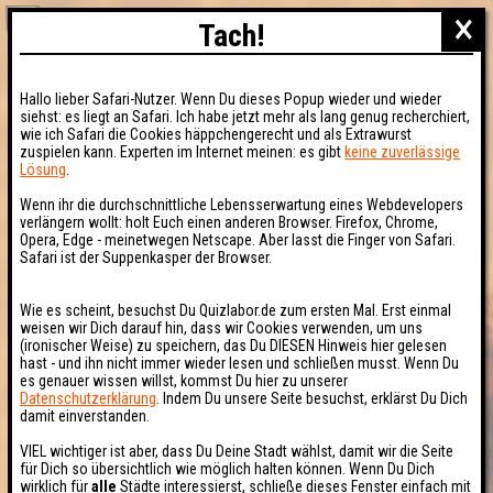
×
Tach!
Hallo lieber Safari-Nutzer. Wenn Du dieses Popup wieder und wieder
siehst: es liegt an Safari. Ich habe jetzt mehr als lang genug recherchiert,
wie ich Safari die Cookies häppchengerecht und als Extrawurst
zuspielen kann. Experten im Internet meinen: es gibt
keine zuverlässige
Lösung
.
Wenn ihr die durchschnittliche Lebensserwartung eines Webdevelopers
verlängern wollt: holt Euch einen anderen Browser. Firefox, Chrome,
Opera, Edge - meinetwegen Netscape. Aber lasst die Finger von Safari.
Safari ist der Suppenkasper der Browser.
Wie es scheint, besuchst Du Quizlabor.de zum ersten Mal. Erst einmal
weisen wir Dich darauf hin, dass wir Cookies verwenden, um uns
(ironischer Weise) zu speichern, das Du DIESEN Hinweis hier gelesen
hast - und ihn nicht immer wieder lesen und schließen musst. Wenn Du
es genauer wissen willst, kommst Du hier zu unserer
Datenschutzerklärung
. Indem Du unsere Seite besuchst, erklärst Du Dich
damit einverstanden.
VIEL wichtiger ist aber, dass Du Deine Stadt wählst, damit wir die Seite
für Dich so übersichtlich wie möglich halten können. Wenn Du Dich
wirklich für
alle
Städte interessierst, schließe dieses Fenster einfach mit