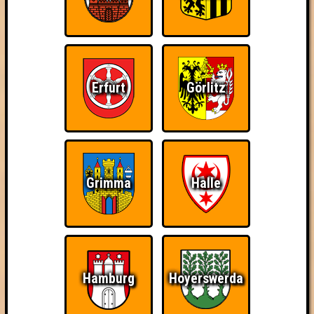
Erfurt
Görlitz
Grimma
Halle
Hamburg
Hoyerswerda