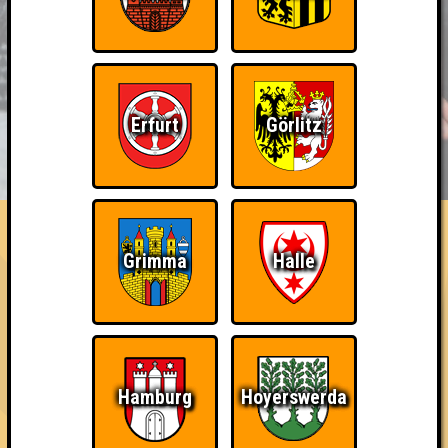
Erfurt
Görlitz
BUCHEN
RESERVIERUNG
HIGHSCORE
EVENTS
ÜBER UNS
FAQ
Bin ich schon drin?
Grimma
Halle
Nimm an einem Online-Quiz teil
~ Noch nicht erreicht ~
Hamburg
Hoyerswerda