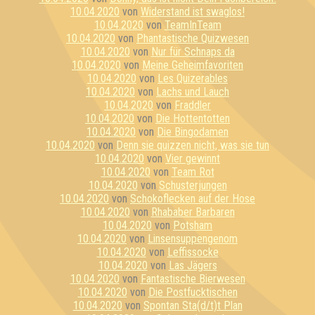
10.04.2020
von
Widerstand ist swaglos!
10.04.2020
von
TeamInTeam
10.04.2020
von
Phantastische Quizwesen
10.04.2020
von
Nur für Schnaps da
10.04.2020
von
Meine Geheimfavoriten
10.04.2020
von
Les Quizerables
10.04.2020
von
Lachs und Lauch
10.04.2020
von
Fraddler
10.04.2020
von
Die Hottentotten
10.04.2020
von
Die Bingodamen
10.04.2020
von
Denn sie quizzen nicht, was sie tun
10.04.2020
von
Vier gewinnt
10.04.2020
von
Team Rot
10.04.2020
von
Schusterjungen
10.04.2020
von
Schokoflecken auf der Hose
10.04.2020
von
Rhababer Barbaren
10.04.2020
von
Potsham
10.04.2020
von
Linsensuppengenom
10.04.2020
von
Leffissocke
10.04.2020
von
Las Jägers
10.04.2020
von
Fantastische Bierwesen
10.04.2020
von
Die Postfucktischen
10.04.2020
von
Spontan Sta(d/t)t Plan