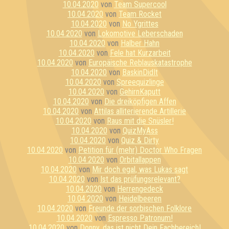
10.04.2020
von
Team Supercool
10.04.2020
von
Team Rocket
10.04.2020
von
No Ygrittes
10.04.2020
von
Lokomotive Leberschaden
10.04.2020
von
Halber Hahn
10.04.2020
von
Fele hat Kurzarbeit
10.04.2020
von
Europäische Reblauskatastrophe
10.04.2020
von
BaskinDidIt
10.04.2020
von
Spreequizlinge
10.04.2020
von
GehirnKaputt
10.04.2020
von
Die dreiköpfigen Affen
10.04.2020
von
Attilas alliterierende Artillerie
10.04.2020
von
Raus mit die Snüsler!
10.04.2020
von
QuizMyAss
10.04.2020
von
Quiz & Dirty
10.04.2020
von
Petition für (mehr) Doctor Who Fragen
10.04.2020
von
Orbitallappen
10.04.2020
von
Mir doch egal, was Lukas sagt
10.04.2020
von
Ist das prüfungsrelevant?
10.04.2020
von
Herrengedeck
10.04.2020
von
Heidelbeeren
10.04.2020
von
Freunde der sorbischen Folklore
10.04.2020
von
Espresso Patronum!
10.04.2020
von
Donny, das ist nicht Dein Fachbereich!