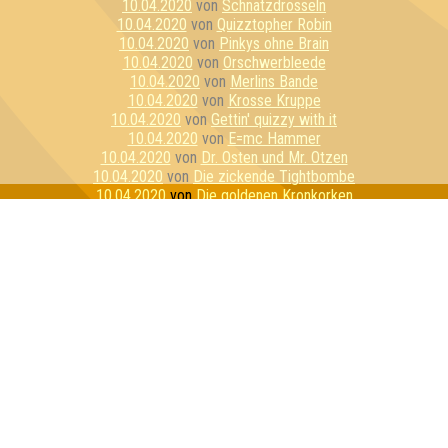
10.04.2020
von
Schnatzdrosseln
10.04.2020
von
Quizztopher Robin
10.04.2020
von
Pinkys ohne Brain
10.04.2020
von
Orschwerbleede
10.04.2020
von
Merlins Bande
10.04.2020
von
Krosse Kruppe
10.04.2020
von
Gettin' quizzy with it
10.04.2020
von
E=mc Hammer
10.04.2020
von
Dr. Osten und Mr. Otzen
10.04.2020
von
Die zickende Tightbombe
10.04.2020
von
Die goldenen Kronkorken
10.04.2020
von
Die alkoholyptischen Reiter
10.04.2020
von
Bierbrains
10.04.2020
von
Stay Home Or Die Trying
10.04.2020
von
Reisegruppe Unbeliebt
10.04.2020
von
Pussycat Unicorns
10.04.2020
von
Hippes Fiven
10.04.2020
von
Essiggranulat
10.04.2020
von
Die 3 Lustigen 4
10.04.2020
von
Das Geschwader
10.04.2020
von
Wir haben 100 Wölfe gefragt
10.04.2020
von
Mein persönlicher Favorit
10.04.2020
von
Los Cottquiztadores
10.04.2020
von
Gummibärenbande