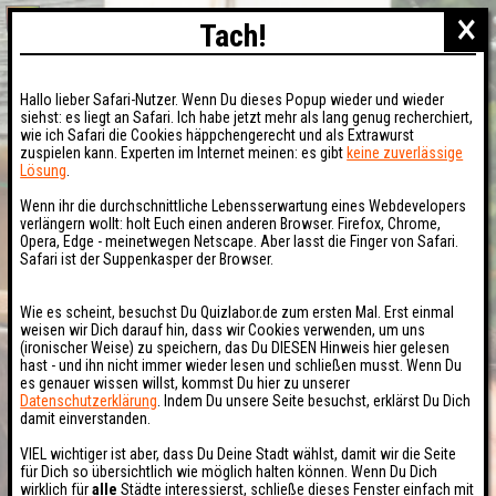
×
Tach!
Hallo lieber Safari-Nutzer. Wenn Du dieses Popup wieder und wieder
siehst: es liegt an Safari. Ich habe jetzt mehr als lang genug recherchiert,
wie ich Safari die Cookies häppchengerecht und als Extrawurst
zuspielen kann. Experten im Internet meinen: es gibt
keine zuverlässige
Lösung
.
Wenn ihr die durchschnittliche Lebensserwartung eines Webdevelopers
verlängern wollt: holt Euch einen anderen Browser. Firefox, Chrome,
Opera, Edge - meinetwegen Netscape. Aber lasst die Finger von Safari.
Safari ist der Suppenkasper der Browser.
Wie es scheint, besuchst Du Quizlabor.de zum ersten Mal. Erst einmal
weisen wir Dich darauf hin, dass wir Cookies verwenden, um uns
(ironischer Weise) zu speichern, das Du DIESEN Hinweis hier gelesen
hast - und ihn nicht immer wieder lesen und schließen musst. Wenn Du
es genauer wissen willst, kommst Du hier zu unserer
Datenschutzerklärung
. Indem Du unsere Seite besuchst, erklärst Du Dich
damit einverstanden.
VIEL wichtiger ist aber, dass Du Deine Stadt wählst, damit wir die Seite
für Dich so übersichtlich wie möglich halten können. Wenn Du Dich
wirklich für
alle
Städte interessierst, schließe dieses Fenster einfach mit