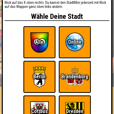
Klick auf das X oben rechts. Du kannst den Stadtfilter jederzeit mit Klick
auf das Wappen ganz oben links ändern:
Wähle Deine Stadt
Alle
Online
BUCHEN
RESERVIERUNG
Berlin
Brandenburg
HIGHSCORE
EVENTS
ÜBER UNS
FAQ
Team_Socke!!
Cottbus
Dresden
Errungenschaften