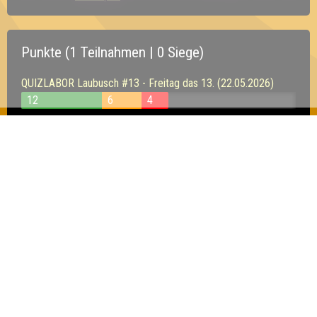
Punkte (1 Teilnahmen | 0 Siege)
QUIZLABOR Laubusch #13 - Freitag das 13. (22.05.2026)
12
6
4
Inhaber & Geschäftsführer:
Georg Martin // Quizlabor
Sandower Straße 56
03046 Cottbus
info@quizlabor.de
Impressum:
Impressum
Datenschutz:
Datenschutzerklärung
Facebook:
https://www.facebook.com/quizlabor
Instagram:
https://www.instagram.com/quizlabor/