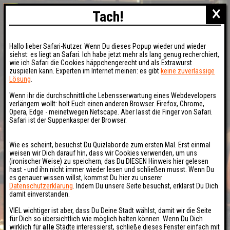
×
Tach!
Hallo lieber Safari-Nutzer. Wenn Du dieses Popup wieder und wieder
siehst: es liegt an Safari. Ich habe jetzt mehr als lang genug recherchiert,
wie ich Safari die Cookies häppchengerecht und als Extrawurst
zuspielen kann. Experten im Internet meinen: es gibt
keine zuverlässige
Lösung
.
Wenn ihr die durchschnittliche Lebensserwartung eines Webdevelopers
verlängern wollt: holt Euch einen anderen Browser. Firefox, Chrome,
Opera, Edge - meinetwegen Netscape. Aber lasst die Finger von Safari.
Safari ist der Suppenkasper der Browser.
Wie es scheint, besuchst Du Quizlabor.de zum ersten Mal. Erst einmal
weisen wir Dich darauf hin, dass wir Cookies verwenden, um uns
(ironischer Weise) zu speichern, das Du DIESEN Hinweis hier gelesen
hast - und ihn nicht immer wieder lesen und schließen musst. Wenn Du
es genauer wissen willst, kommst Du hier zu unserer
Datenschutzerklärung
. Indem Du unsere Seite besuchst, erklärst Du Dich
damit einverstanden.
VIEL wichtiger ist aber, dass Du Deine Stadt wählst, damit wir die Seite
für Dich so übersichtlich wie möglich halten können. Wenn Du Dich
wirklich für
alle
Städte interessierst, schließe dieses Fenster einfach mit