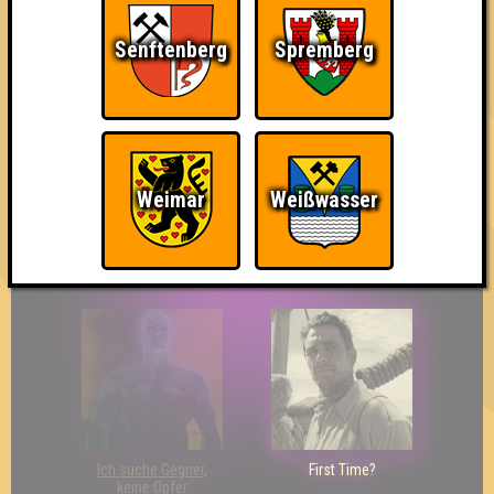
Senftenberg
Spremberg
So kurz vorm Sieg!
Wir sind ERSTER?!
Streber
Weimar
Weißwasser
Eindeutiger Sieg
Duelist
Bin ich schon drin?
Ich suche Gegner,
First Time?
keine Opfer