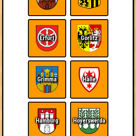
Kleiner Hinweis: bei uns sind Teams, die in einem Stechen
verlieren, trotzdem auf dem 1. Platz - den haben sie sich
schließlich verdient! Entsprechend gibt es für diese auch
Errungenschaften für den 1. Platz.
Erfurt
Görlitz
The Last of Us
Schon wieder zum
Wiederzehn macht
Grimma
Halle
Quiz?!
Freude
Hamburg
Hoyerswerda
Quizveteran
Wir sind immer bei
Nerven aus Stahl
Euch!