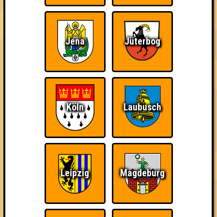
Jena
Jüterbog
The Amount of
Ich war da, vor 3000
Da-Da Da! Da-Da Da!
Teilnahmen is too
Jahren
damn high
Köln
Laubusch
Teil der Oberschicht
Knapp daneben!
Erster!
Leipzig
Magdeburg