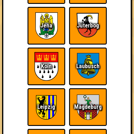
Punkte
Jena
Jüterbog
1. K.I. Keine Intelligenz
41
15
16
9
1
2. Blunowledge
40
15
15
10
3. Die Blitzbirnen
Köln
Laubusch
37
15
14
8
3. Club der dichten Toten
37
14
15
8
4. Suffivor Boys and Girls
Leipzig
Magdeburg
36
18
12
6
5. Die Tätzschquizer
35
14
14
7