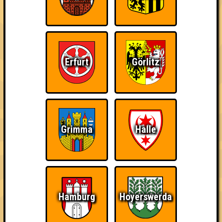
Info
Punkte
Angemeldete Teams
Erfurt
Görlitz
Grimma
Halle
Hamburg
Hoyerswerda