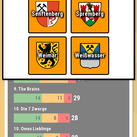
6. HoyL Doch!
Senftenberg
Spremberg
33
14
10
9
7. Die Ratlosen
32
17
12
3
7. H&M
Weimar
Weißwasser
32
14
13
5
8. Caseus Magnus
31
13
14
4
9. The Brains
29
14
11
4
10. Die 7 Zwerge
28
14
8
6
10. Omas Lieblinge