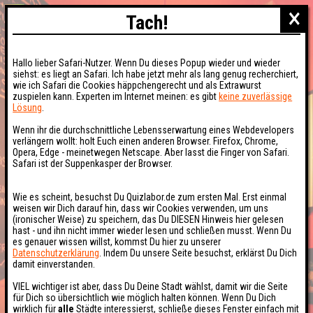
×
Tach!
Hallo lieber Safari-Nutzer. Wenn Du dieses Popup wieder und wieder
siehst: es liegt an Safari. Ich habe jetzt mehr als lang genug recherchiert,
wie ich Safari die Cookies häppchengerecht und als Extrawurst
zuspielen kann. Experten im Internet meinen: es gibt
keine zuverlässige
Lösung
.
Wenn ihr die durchschnittliche Lebensserwartung eines Webdevelopers
verlängern wollt: holt Euch einen anderen Browser. Firefox, Chrome,
Opera, Edge - meinetwegen Netscape. Aber lasst die Finger von Safari.
Safari ist der Suppenkasper der Browser.
Wie es scheint, besuchst Du Quizlabor.de zum ersten Mal. Erst einmal
weisen wir Dich darauf hin, dass wir Cookies verwenden, um uns
(ironischer Weise) zu speichern, das Du DIESEN Hinweis hier gelesen
hast - und ihn nicht immer wieder lesen und schließen musst. Wenn Du
es genauer wissen willst, kommst Du hier zu unserer
Datenschutzerklärung
. Indem Du unsere Seite besuchst, erklärst Du Dich
damit einverstanden.
VIEL wichtiger ist aber, dass Du Deine Stadt wählst, damit wir die Seite
für Dich so übersichtlich wie möglich halten können. Wenn Du Dich
wirklich für
alle
Städte interessierst, schließe dieses Fenster einfach mit