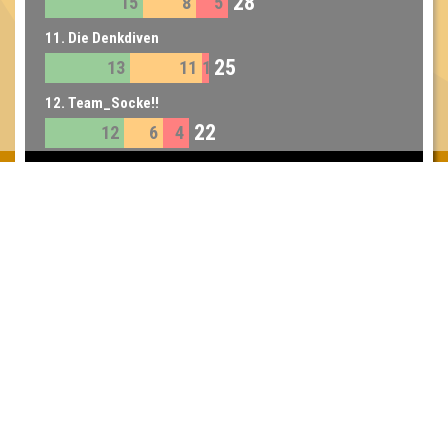
28
15
8
5
11. Die Denkdiven
25
13
11
1
12. Team_Socke!!
22
12
6
4
Inhaber & Geschäftsführer:
Georg Martin // Quizlabor
Sandower Straße 56
03046 Cottbus
info@quizlabor.de
Impressum:
Impressum
Datenschutz:
Datenschutzerklärung
Facebook:
https://www.facebook.com/quizlabor