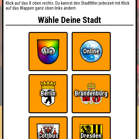
Klick auf das X oben rechts. Du kannst den Stadtfilter jederzeit mit Klick
auf das Wappen ganz oben links ändern:
Wähle Deine Stadt
Alle
Online
BUCHEN
RESERVIERUNG
HIGHSCORE
Berlin
Brandenburg
EVENTS
ÜBER UNS
FAQ
«
»
QUIZLABOR Laubusch #13
Freitag das 13. · 22.05.2026 · Kulturhaus Laubusch
Cottbus
Dresden