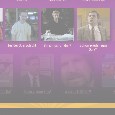
Teil der Oberschicht
Bin ich schon drin?
Schon wieder zum
Quiz?!
a-Da Da!
So kurz vorm Sieg!
Wir sind ERSTER?!
S