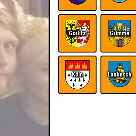
Görlitz
Grimma
Köln
Laubusch