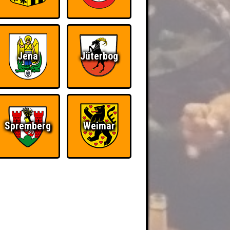
Jena
Jüterbog
Spremberg
Weimar