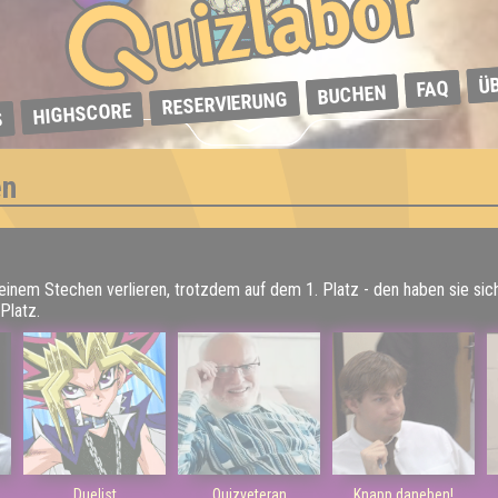
Ü
FAQ
BUCHEN
RESERVIERUNG
HIGHSCORE
S
en
 einem Stechen verlieren, trotzdem auf dem 1. Platz - den haben sie sic
Platz.
Duelist
Quizveteran
Knapp daneben!