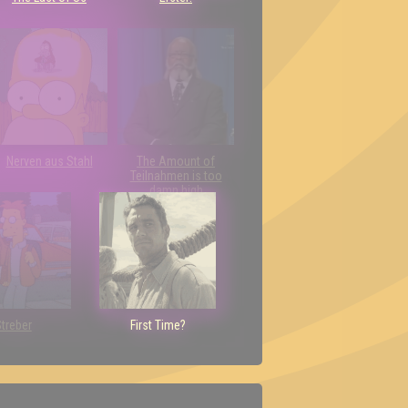
Nerven aus Stahl
The Amount of
Teilnahmen is too
damn high
treber
First Time?