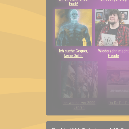
Euch!
Ich suche Gegner,
Wiederzehn macht
keine Opfer
Freude
Ich war da, vor 3000
Da-Da Da! D
Jahren