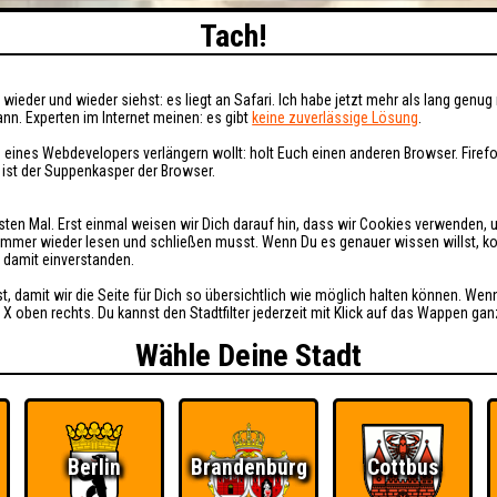
Tach!
wieder und wieder siehst: es liegt an Safari. Ich habe jetzt mehr als lang genug 
nn. Experten im Internet meinen: es gibt
keine zuverlässige Lösung
.
 eines Webdevelopers verlängern wollt: holt Euch einen anderen Browser. Fire
i ist der Suppenkasper der Browser.
sten Mal. Erst einmal weisen wir Dich darauf hin, dass wir Cookies verwenden, 
t immer wieder lesen und schließen musst. Wenn Du es genauer wissen willst, 
h damit einverstanden.
st, damit wir die Seite für Dich so übersichtlich wie möglich halten können. Wen
 X oben rechts. Du kannst den Stadtfilter jederzeit mit Klick auf das Wappen gan
Wähle Deine Stadt
Berlin
Brandenburg
Cottbus