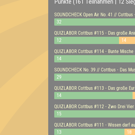
Punkte (161 Teilnahmen | 12 Sie
SOUNDCHECK Open Air No. 41 // Cottbus 
32
QUIZLABOR Cottbus #115 - Das große Anim
12
14
QUIZLABOR Cottbus #114 - Bunte Mische 
14
SOUNDCHECK No. 39 // Cottbus - Das Musi
29
QUIZLABOR Cottbus #113 - Das große Euro
14
QUIZLABOR Cottbus #112 - Zwo Drei Vier 
15
QUIZLABOR Cottbus #111 - Wissen darf au
13
18