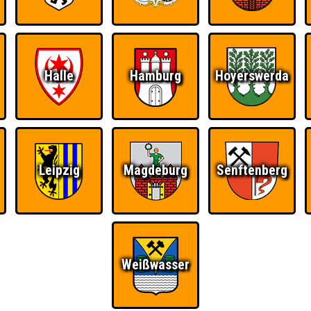
Halle
Hamburg
Hoyerswerda
Leipzig
Magdeburg
Senftenberg
Weißwasser