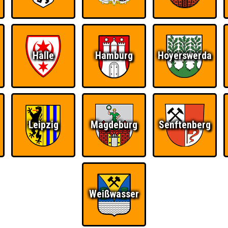
Halle
Hamburg
Hoyerswerda
Ü
FAQ
BUCHEN
RESERVIERUNG
HIGHSCORE
S
Leipzig
Magdeburg
Senftenberg
unter Bahnhof
Teams
Weißwasser