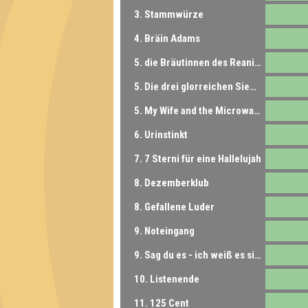
3. Stammwürze
4. Bräin Adams
5. die Bräutinnen des Reanimators
5. Die drei glorreichen Sieben
5. My Wife and the Microwave
6. Urinstinkt
7. 7 Sterni für eine Hallelujah
8. Dezemberklub
8. Gefallene Luder
9. Noteingang
9. Sag du es - ich weiß es sicher
10. Listenende
11. 125 Cent