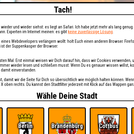
Tach!
wieder und wieder siehst: es liegt an Safari. Ich habe jetzt mehr als lang genug 
nn. Experten im Internet meinen: es gibt
keine zuverlässige Lösung
.
 eines Webdevelopers verlängern wollt: holt Euch einen anderen Browser. Fire
i ist der Suppenkasper der Browser.
sten Mal. Erst einmal weisen wir Dich darauf hin, dass wir Cookies verwenden, 
t immer wieder lesen und schließen musst. Wenn Du es genauer wissen willst, 
h damit einverstanden.
st, damit wir die Seite für Dich so übersichtlich wie möglich halten können. Wen
 X oben rechts. Du kannst den Stadtfilter jederzeit mit Klick auf das Wappen gan
Wähle Deine Stadt
Berlin
Brandenburg
Cottbus