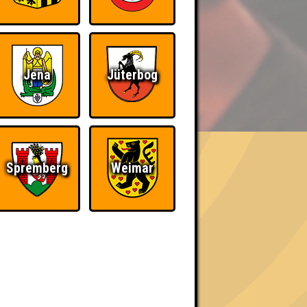
Jena
Jüterbog
BER UNS
«
»
Spremberg
Weimar