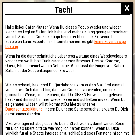
×
Tach!
Hallo lieber Safari-Nutzer. Wenn Du dieses Popup wieder und wieder
siehst: es liegt an Safari. Ich habe jetzt mehr als lang genug recherchiert,
wie ich Safari die Cookies häppchengerecht und als Extrawurst
zuspielen kann. Experten im Internet meinen: es gibt
keine zuverlässige
Lösung
.
Wenn ihr die durchschnittliche Lebensserwartung eines Webdevelopers
verlängern wollt: holt Euch einen anderen Browser. Firefox, Chrome,
Opera, Edge - meinetwegen Netscape. Aber lasst die Finger von Safari.
Safari ist der Suppenkasper der Browser.
Wie es scheint, besuchst Du Quizlabor.de zum ersten Mal. Erst einmal
weisen wir Dich darauf hin, dass wir Cookies verwenden, um uns
(ironischer Weise) zu speichern, das Du DIESEN Hinweis hier gelesen
hast - und ihn nicht immer wieder lesen und schließen musst. Wenn Du
es genauer wissen willst, kommst Du hier zu unserer
Datenschutzerklärung
. Indem Du unsere Seite besuchst, erklärst Du Dich
damit einverstanden.
VIEL wichtiger ist aber, dass Du Deine Stadt wählst, damit wir die Seite
für Dich so übersichtlich wie möglich halten können. Wenn Du Dich
wirklich für
alle
Städte interessierst, schließe dieses Fenster einfach mit