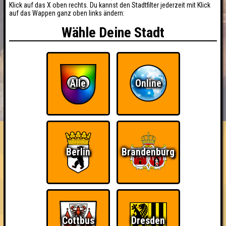
Klick auf das X oben rechts. Du kannst den Stadtfilter jederzeit mit Klick
auf das Wappen ganz oben links ändern:
Wähle Deine Stadt
Alle
Online
BUCHEN
RESERVIERUNG
HIGHSCORE
EVENTS
ÜBER UNS
FAQ
Berlin
Brandenburg
Ich war da, vor 3000 Jahren
Cottbus
Dresden
Nehmt an 400 Quizlaboren teil