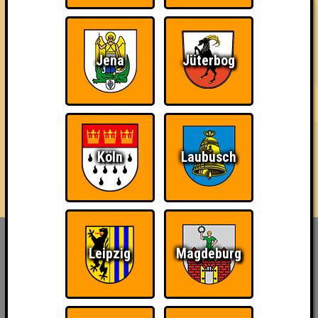
3 Teams
Jena
Jüterbog
14.07.2022
von
ohne Smartphone aufgeschmissen
16.05.2024
von
Stammwürze
18.06.2026
von
die Bräutinnen des Reanimators
Köln
Laubusch
Inhaber & Geschäftsführer:
Leipzig
Magdeburg
Georg Martin // Quizlabor
Sandower Straße 56
03046 Cottbus
info@quizlabor.de