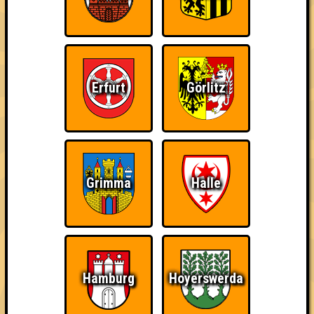
~ Noch nicht erreicht ~
Erfurt
Görlitz
Grimma
Halle
Hamburg
Hoyerswerda