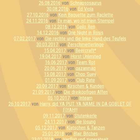
26.08.2016
von
Schnapsosaurus
30.08.2016
von
Ed Viola
27.10.2016
von
Kein Baguette zum Raclette
24.11.2016
von
Ey man, wo ist mein Stempel
08.12.2016
von
Geilo Ren
14.12.2016
von
One Night in Rosis
07.02.2017
von
Die rechte und die linke Hand des Teufels
30.03.2017
von
Zerschmetterlinge
15.04.2017
von
Beercraft*
19.04.2017
von
Horst Unlimited
16.06.2017
von
Team Rot
20.06.2017
von
qazanmaq
15.08.2017
von
Chop Suey
01.09.2017
von
Club Rate
20.09.2017
von
Kirschen & Kunden
21.09.2017
von
Die dreiköpfigen Affen
05.10.2017
von
Inteam
26.10.2017
von
Harry, did YA PUT YA NAME IN DA GOBLET OF
FIYAH!!
09.11.2017
von
Stutenkerle
24.11.2017
von
die lösung
05.12.2017
von
Klatschen & Tanzen
25.01.2018
von
Blair Bitches
23.02.2018
von
Verflixt und zugerätselt