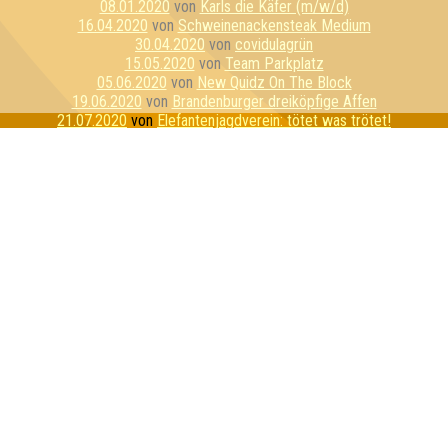
08.01.2020
von
Karls die Käfer (m/w/d)
16.04.2020
von
Schweinenackensteak Medium
30.04.2020
von
covidulagrün
15.05.2020
von
Team Parkplatz
05.06.2020
von
New Quidz On The Block
19.06.2020
von
Brandenburger dreiköpfige Affen
21.07.2020
von
Elefantenjagdverein: tötet was trötet!
23.10.2020
von
Die Röstertauben
13.11.2020
von
Pinkys ohne Brain
26.02.2021
von
The Berts (Gisbert&Friedbert)
02.04.2021
von
Spreequizlinge
29.05.2021
von
Attilas alliterierende Artillerie
18.06.2021
von
Herrengedeck
27.07.2021
von
Sekt-Pong-Crew
23.08.2021
von
Zieselharem
12.10.2021
von
Coffee & Cigarettes XXX
15.10.2021
von
Die perforierten Pufflolsterfolien
11.01.2022
von
Kommando Mittelmaß
12.04.2022
von
netter haufen
27.05.2022
von
Von A bis Z alle nett
21.09.2022
von
Zapfhähnchen
20.01.2023
von
Puzzles
26.01.2023
von
Quiz me gently