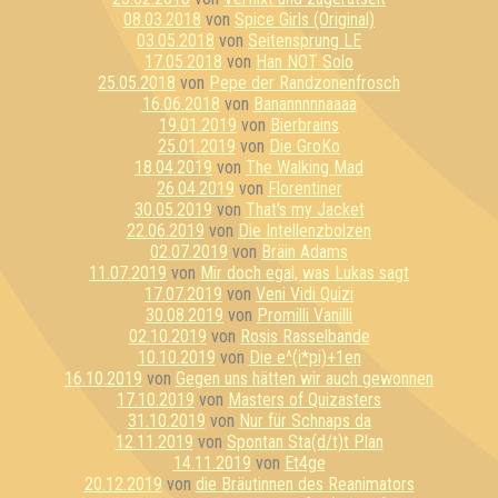
08.03.2018
von
Spice Girls (Original)
03.05.2018
von
Seitensprung LE
17.05.2018
von
Han NOT Solo
25.05.2018
von
Pepe der Randzonenfrosch
16.06.2018
von
Banannnnnaaaa
19.01.2019
von
Bierbrains
25.01.2019
von
Die GroKo
18.04.2019
von
The Walking Mad
26.04.2019
von
Florentiner
30.05.2019
von
That's my Jacket
22.06.2019
von
Die Intellenzbolzen
02.07.2019
von
Bräin Adams
11.07.2019
von
Mir doch egal, was Lukas sagt
17.07.2019
von
Veni Vidi Quizi
30.08.2019
von
Promilli Vanilli
02.10.2019
von
Rosis Rasselbande
10.10.2019
von
Die e^(i*pi)+1en
16.10.2019
von
Gegen uns hätten wir auch gewonnen
17.10.2019
von
Masters of Quizasters
31.10.2019
von
Nur für Schnaps da
12.11.2019
von
Spontan Sta(d/t)t Plan
14.11.2019
von
Et4ge
20.12.2019
von
die Bräutinnen des Reanimators