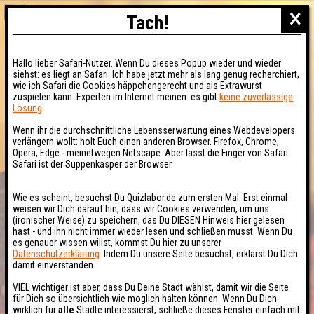
×
Tach!
Hallo lieber Safari-Nutzer. Wenn Du dieses Popup wieder und wieder
siehst: es liegt an Safari. Ich habe jetzt mehr als lang genug recherchiert,
wie ich Safari die Cookies häppchengerecht und als Extrawurst
zuspielen kann. Experten im Internet meinen: es gibt
keine zuverlässige
Lösung
.
Wenn ihr die durchschnittliche Lebensserwartung eines Webdevelopers
verlängern wollt: holt Euch einen anderen Browser. Firefox, Chrome,
Opera, Edge - meinetwegen Netscape. Aber lasst die Finger von Safari.
Safari ist der Suppenkasper der Browser.
Wie es scheint, besuchst Du Quizlabor.de zum ersten Mal. Erst einmal
weisen wir Dich darauf hin, dass wir Cookies verwenden, um uns
(ironischer Weise) zu speichern, das Du DIESEN Hinweis hier gelesen
hast - und ihn nicht immer wieder lesen und schließen musst. Wenn Du
es genauer wissen willst, kommst Du hier zu unserer
Datenschutzerklärung
. Indem Du unsere Seite besuchst, erklärst Du Dich
damit einverstanden.
VIEL wichtiger ist aber, dass Du Deine Stadt wählst, damit wir die Seite
für Dich so übersichtlich wie möglich halten können. Wenn Du Dich
wirklich für
alle
Städte interessierst, schließe dieses Fenster einfach mit