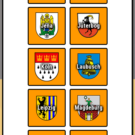
Jena
Jüterbog
BUCHEN
RESERVIERUNG
Köln
Laubusch
HIGHSCORE
EVENTS
ÜBER UNS
FAQ
Eight Shades of Grey
Leipzig
Magdeburg
Errungenschaften
Kleiner Hinweis: bei uns sind Teams, die in einem Stechen
verlieren, trotzdem auf dem 1. Platz - den haben sie sich
schließlich verdient! Entsprechend gibt es für diese auch
Errungenschaften für den 1. Platz.