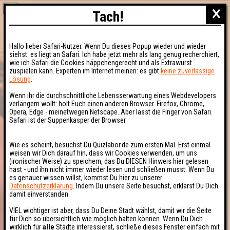
×
Tach!
Hallo lieber Safari-Nutzer. Wenn Du dieses Popup wieder und wieder
siehst: es liegt an Safari. Ich habe jetzt mehr als lang genug recherchiert,
wie ich Safari die Cookies häppchengerecht und als Extrawurst
zuspielen kann. Experten im Internet meinen: es gibt
keine zuverlässige
Lösung
.
Wenn ihr die durchschnittliche Lebensserwartung eines Webdevelopers
verlängern wollt: holt Euch einen anderen Browser. Firefox, Chrome,
Opera, Edge - meinetwegen Netscape. Aber lasst die Finger von Safari.
Safari ist der Suppenkasper der Browser.
Wie es scheint, besuchst Du Quizlabor.de zum ersten Mal. Erst einmal
weisen wir Dich darauf hin, dass wir Cookies verwenden, um uns
(ironischer Weise) zu speichern, das Du DIESEN Hinweis hier gelesen
hast - und ihn nicht immer wieder lesen und schließen musst. Wenn Du
es genauer wissen willst, kommst Du hier zu unserer
Datenschutzerklärung
. Indem Du unsere Seite besuchst, erklärst Du Dich
damit einverstanden.
VIEL wichtiger ist aber, dass Du Deine Stadt wählst, damit wir die Seite
für Dich so übersichtlich wie möglich halten können. Wenn Du Dich
wirklich für
alle
Städte interessierst, schließe dieses Fenster einfach mit