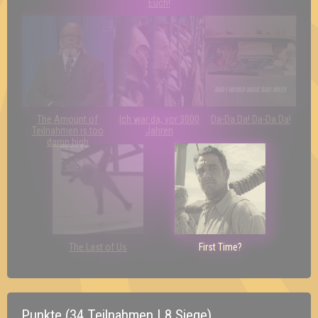
Euch!
The Amount of
Ich war da, vor 3000
Da-Da Da! Da-Da Da!
Teilnahmen is too
Jahren
damn high
The Last of Us
First Time?
Punkte (34 Teilnahmen | 8 Siege)