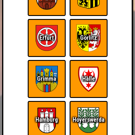
Erfurt
Görlitz
Grimma
Halle
Hamburg
Hoyerswerda