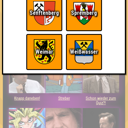
Senftenberg
Spremberg
Bin ich schon drin?
So kurz vorm Sieg!
Wiederzehn macht
Weimar
Weißwasser
Freude
Knapp daneben!
Streber
Schon wieder zum
Quiz?!