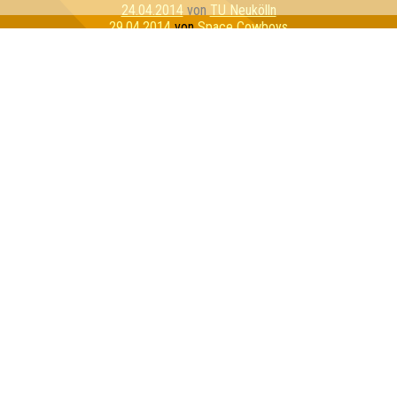
24.04.2014
von
TU Neukölln
29.04.2014
von
Space Cowboys
06.05.2014
von
Team Sachsen
15.05.2014
von
Käptn Kienitz
18.05.2014
von
Dieselgehirne
27.05.2014
von
Dünnes Zebra im Wolfspelz
10.06.2014
von
Rote Krabbe
20.06.2014
von
Die Pussys
25.06.2014
von
Die Gurken
02.07.2014
von
Tue mal nicht so
11.07.2014
von
Pro Argentinia
16.07.2014
von
Sehr gerne
18.07.2014
von
Synapsenlapsuse
18.07.2014
von
Us5
22.07.2014
von
Quality Time
29.07.2014
von
Tilo kommt später
Inhaber & Geschäftsführer:
Georg Martin // Quizlabor
Sandower Straße 56
03046 Cottbus