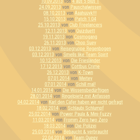
10.09.2013
von
4 aus 5 plus 1
24.09.2013
von
Pauschalwissen
08.10.2013
von
Ääähüüyk!!!
15.10.2013
von
Patch 1.04
25.10.2013
von
Club Freelancers
12.11.2013
von
Quizduett
19.11.2013
von
Cosmogang
26.11.2013
von
Chop Suey
03.12.2013
von
Reisegruppe Regenbogen
03.12.2013
von
Smells like Team Spirit
10.12.2013
von
Die Friesländer
17.12.2013
von
Cottbus Crime
26.12.2013
von
K-Town
07.01.2014
von
Meitey
07.01.2014
von
Schill mal!
14.01.2014
von
Die Wissensbedürftigen
28.01.2014
von
Ringelpietz mit Anfassen
04.02.2014
von
Karl den Cäfer haben wir nicht gefragt
18.02.2014
von
Schlaubi Schlumpf
25.02.2014
von
Power Paula & Mini-Fuzzy
11.03.2014
von
Fromm Zero two Zero
18.03.2014
von
Die Polizei
25.03.2014
von
Bebaucht & verbraucht
22.04.2014
von
Team Queev