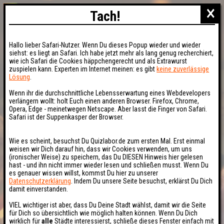
×
Tach!
Hallo lieber Safari-Nutzer. Wenn Du dieses Popup wieder und wieder
siehst: es liegt an Safari. Ich habe jetzt mehr als lang genug recherchiert,
wie ich Safari die Cookies häppchengerecht und als Extrawurst
zuspielen kann. Experten im Internet meinen: es gibt
keine zuverlässige
Lösung
.
Wenn ihr die durchschnittliche Lebensserwartung eines Webdevelopers
verlängern wollt: holt Euch einen anderen Browser. Firefox, Chrome,
Opera, Edge - meinetwegen Netscape. Aber lasst die Finger von Safari.
Safari ist der Suppenkasper der Browser.
Wie es scheint, besuchst Du Quizlabor.de zum ersten Mal. Erst einmal
weisen wir Dich darauf hin, dass wir Cookies verwenden, um uns
(ironischer Weise) zu speichern, das Du DIESEN Hinweis hier gelesen
hast - und ihn nicht immer wieder lesen und schließen musst. Wenn Du
es genauer wissen willst, kommst Du hier zu unserer
Datenschutzerklärung
. Indem Du unsere Seite besuchst, erklärst Du Dich
damit einverstanden.
VIEL wichtiger ist aber, dass Du Deine Stadt wählst, damit wir die Seite
für Dich so übersichtlich wie möglich halten können. Wenn Du Dich
wirklich für
alle
Städte interessierst, schließe dieses Fenster einfach mit