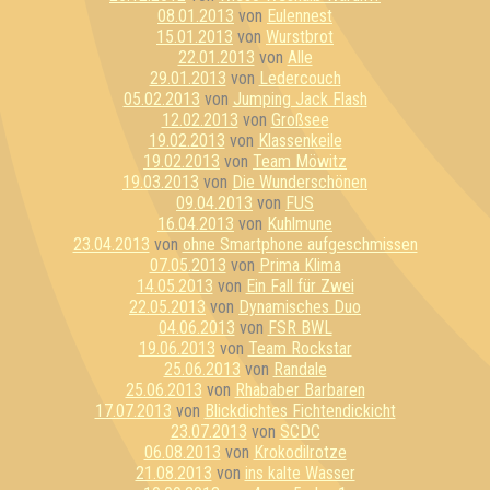
08.01.2013
von
Eulennest
15.01.2013
von
Wurstbrot
22.01.2013
von
Alle
29.01.2013
von
Ledercouch
05.02.2013
von
Jumping Jack Flash
12.02.2013
von
Großsee
19.02.2013
von
Klassenkeile
19.02.2013
von
Team Möwitz
19.03.2013
von
Die Wunderschönen
09.04.2013
von
FUS
16.04.2013
von
Kuhlmune
23.04.2013
von
ohne Smartphone aufgeschmissen
07.05.2013
von
Prima Klima
14.05.2013
von
Ein Fall für Zwei
22.05.2013
von
Dynamisches Duo
04.06.2013
von
FSR BWL
19.06.2013
von
Team Rockstar
25.06.2013
von
Randale
25.06.2013
von
Rhababer Barbaren
17.07.2013
von
Blickdichtes Fichtendickicht
23.07.2013
von
SCDC
06.08.2013
von
Krokodilrotze
21.08.2013
von
ins kalte Wasser