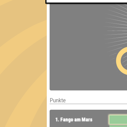
Punkte
1. Fango am Mars