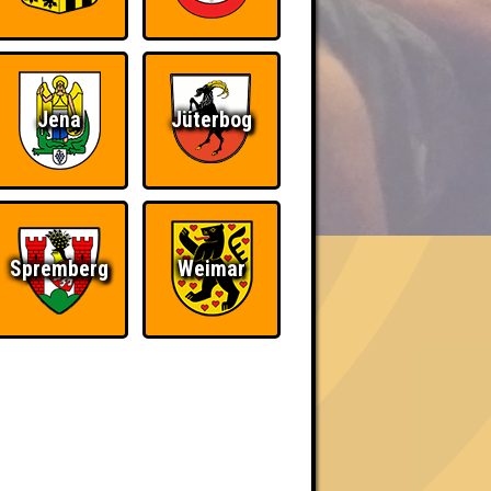
Jena
Jüterbog
BER UNS
Spremberg
Weimar
«
»