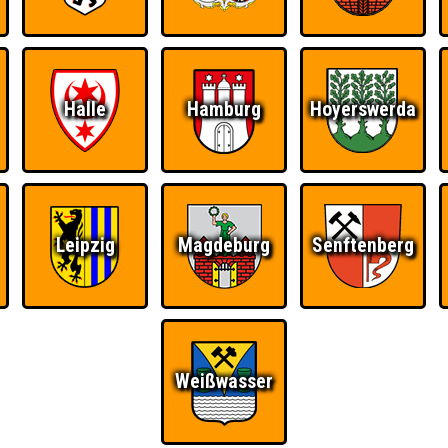
Halle
Hamburg
Hoyerswerda
Ü
FAQ
BUCHEN
RESERVIERUNG
HIGHSCORE
S
Leipzig
Magdeburg
Senftenberg
Locale Fatale
Teams
Weißwasser