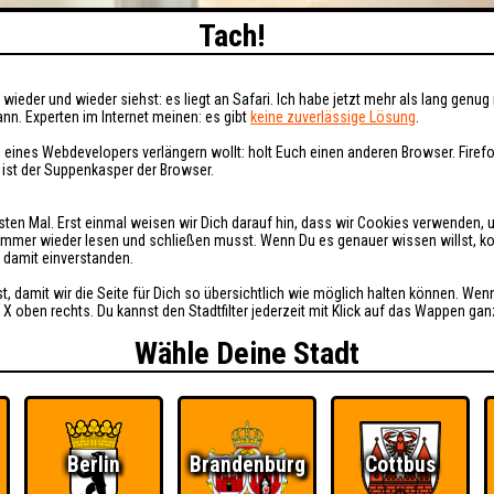
Tach!
wieder und wieder siehst: es liegt an Safari. Ich habe jetzt mehr als lang genug 
nn. Experten im Internet meinen: es gibt
keine zuverlässige Lösung
.
 eines Webdevelopers verlängern wollt: holt Euch einen anderen Browser. Fire
i ist der Suppenkasper der Browser.
sten Mal. Erst einmal weisen wir Dich darauf hin, dass wir Cookies verwenden, 
t immer wieder lesen und schließen musst. Wenn Du es genauer wissen willst, 
h damit einverstanden.
st, damit wir die Seite für Dich so übersichtlich wie möglich halten können. Wen
 X oben rechts. Du kannst den Stadtfilter jederzeit mit Klick auf das Wappen gan
Wähle Deine Stadt
Berlin
Brandenburg
Cottbus