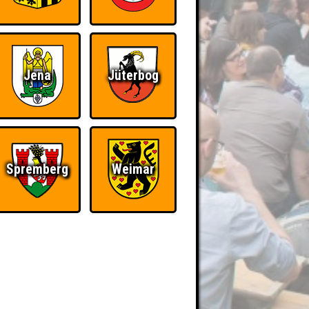
Jena
Jüterbog
Spremberg
Weimar