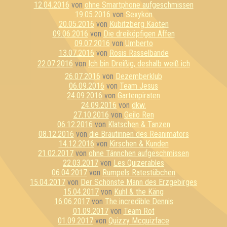
12.04.2016
von
ohne Smartphone aufgeschmissen
19.05.2016
von
Sexykon
20.05.2016
von
Kubitzberg Kaoten
09.06.2016
von
Die dreiköpfigen Affen
09.07.2016
von
Umberto
13.07.2016
von
Rosis Rasselbande
22.07.2016
von
Ich bin Dreißig, deshalb weiß ich
26.07.2016
von
Dezemberklub
06.09.2016
von
Team Jesus
24.09.2016
von
Gartenpiraten
24.09.2016
von
dkw.
27.10.2016
von
Geilo Ren
06.12.2016
von
Klatschen & Tanzen
08.12.2016
von
die Bräutinnen des Reanimators
14.12.2016
von
Kirschen & Kunden
21.02.2017
von
ohne Tännchen aufgeschmissen
22.03.2017
von
Les Quizerables
06.04.2017
von
Rumpels Ratestübchen
15.04.2017
von
Der Schönste Mann des Erzgebirges
15.04.2017
von
Kuhl & the Käng
16.06.2017
von
The incredible Dennis
01.09.2017
von
Team Rot
01.09.2017
von
Quizzy Mcquizface