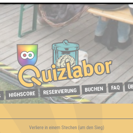
Ü
FAQ
BUCHEN
RESERVIERUNG
HIGHSCORE
S
Verliere in einem Stechen (um den Sieg)