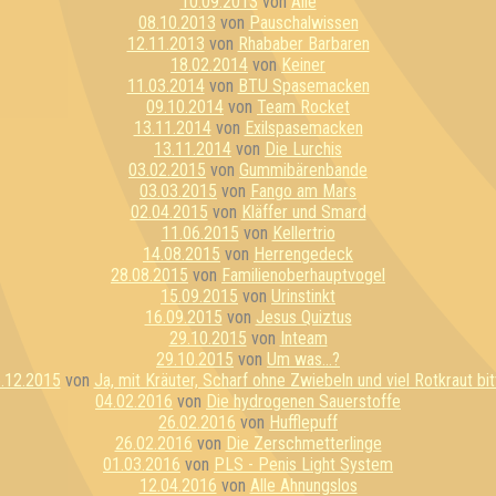
10.09.2013
von
Alle
08.10.2013
von
Pauschalwissen
12.11.2013
von
Rhababer Barbaren
18.02.2014
von
Keiner
11.03.2014
von
BTU Spasemacken
09.10.2014
von
Team Rocket
13.11.2014
von
Exilspasemacken
13.11.2014
von
Die Lurchis
03.02.2015
von
Gummibärenbande
03.03.2015
von
Fango am Mars
02.04.2015
von
Kläffer und Smard
11.06.2015
von
Kellertrio
14.08.2015
von
Herrengedeck
28.08.2015
von
Familienoberhauptvogel
15.09.2015
von
Urinstinkt
16.09.2015
von
Jesus Quiztus
29.10.2015
von
Inteam
29.10.2015
von
Um was...?
.12.2015
von
Ja, mit Kräuter, Scharf ohne Zwiebeln und viel Rotkraut bit
04.02.2016
von
Die hydrogenen Sauerstoffe
26.02.2016
von
Hufflepuff
26.02.2016
von
Die Zerschmetterlinge
01.03.2016
von
PLS - Penis Light System
12.04.2016
von
Alle Ahnungslos