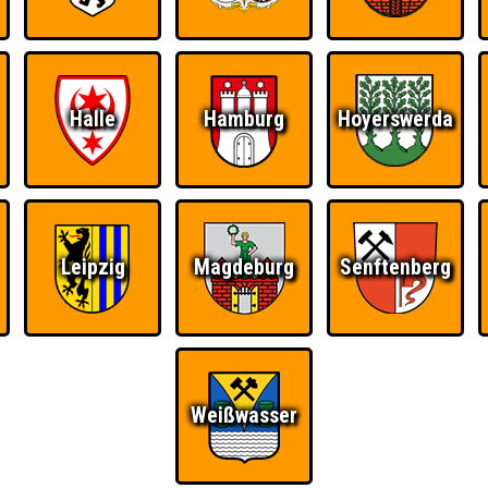
Halle
Hamburg
Hoyerswerda
Leipzig
Magdeburg
Senftenberg
Weißwasser