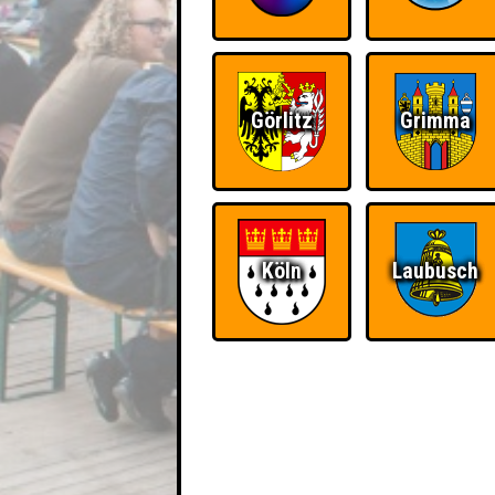
Görlitz
Grimma
Köln
Laubusch