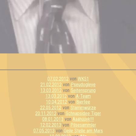
07.02.2012
von
WK51
21.02.2012
von
Pseudogleye
13.03.2012
von
Seitensprung
13.03.2012
von
A-Team
10.04.2012
von
Bierfee
22.05.2012
von
Stammwürze
20.11.2012
von
Schnapsidee Tiger
08.01.2013
von
Ääähüüyk!!!
12.02.2013
von
Pilsesammler
07.05.2013
von
Geile Stelle am Mars