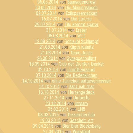
06.05.2014
von
Bauwagencrew
20.06.2014
von
Die Ahnungslosen
02.07.2014
von
Exilspasemacken
16.07.2014
von
Die Lurchis
29.07.2014
von
Tilo kommt später
31.07.2014
von
Erster
05.08.2014
von
WTF
12.08.2014
von
Schlaubi Schlumpf
21.08.2014
von
Käptn Kienitz
21.08.2014
von
Team Jesus
26.08.2014
von
Synapsenballett
18.09.2014
von
Club der Dichten Denker
02.10.2014
von
Limettenraspel
07.10.2014
von
Die Bedenklichen
14.10.2014
von
ohne Tännchen aufgeschmissen
14.10.2014
von
Ganz nah dran
16.10.2014
von
Herrengedeck
27.11.2014
von
Umberto
23.12.2014
von
Inteam
05.02.2015
von
LN8
03.03.2015
von
Dezemberklub
19.03.2015
von
Gescheit_ert
09.04.2015
von
Bier Bier Blocksberg
21.04.2015
von
Wurstblut