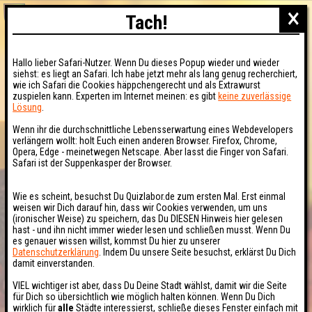
×
Tach!
Hallo lieber Safari-Nutzer. Wenn Du dieses Popup wieder und wieder
siehst: es liegt an Safari. Ich habe jetzt mehr als lang genug recherchiert,
wie ich Safari die Cookies häppchengerecht und als Extrawurst
zuspielen kann. Experten im Internet meinen: es gibt
keine zuverlässige
Lösung
.
Wenn ihr die durchschnittliche Lebensserwartung eines Webdevelopers
verlängern wollt: holt Euch einen anderen Browser. Firefox, Chrome,
Opera, Edge - meinetwegen Netscape. Aber lasst die Finger von Safari.
Safari ist der Suppenkasper der Browser.
Wie es scheint, besuchst Du Quizlabor.de zum ersten Mal. Erst einmal
weisen wir Dich darauf hin, dass wir Cookies verwenden, um uns
(ironischer Weise) zu speichern, das Du DIESEN Hinweis hier gelesen
hast - und ihn nicht immer wieder lesen und schließen musst. Wenn Du
es genauer wissen willst, kommst Du hier zu unserer
Datenschutzerklärung
. Indem Du unsere Seite besuchst, erklärst Du Dich
damit einverstanden.
VIEL wichtiger ist aber, dass Du Deine Stadt wählst, damit wir die Seite
für Dich so übersichtlich wie möglich halten können. Wenn Du Dich
wirklich für
alle
Städte interessierst, schließe dieses Fenster einfach mit