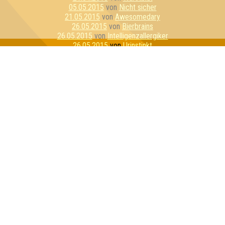
05.05.2015
von
Nicht sicher
21.05.2015
von
Awesomedary
26.05.2015
von
Bierbrains
26.05.2015
von
Intelligenzallergiker
26.05.2015
von
Urinstinkt
04.06.2015
von
Lasso von Dü
11.06.2015
von
Quizzly Bears
23.06.2015
von
Stammtisch Stoner
23.06.2015
von
Bierzwerge
10.07.2015
von
Joy & Happiness & CoKG
21.07.2015
von
LS OPiUm
07.08.2015
von
Schnapsosaurus
11.08.2015
von
Alle Ahnungslos
11.08.2015
von
PLS - Penis Light System
14.08.2015
von
Quizzly Bären
01.09.2015
von
Die Grifflers
17.09.2015
von
Familienoberhauptvogel
01.10.2015
von
Rosa Porks
01.10.2015
von
Molle Kühl
27.10.2015
von
Die stets Bemühten