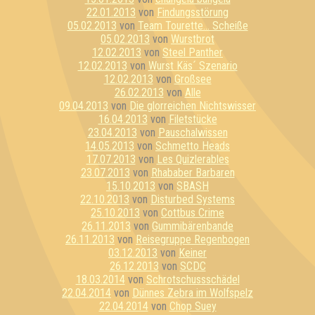
22.01.2013
von
Findungsstörung
05.02.2013
von
Team Tourette... Scheiße
05.02.2013
von
Wurstbrot
12.02.2013
von
Steel Panther
12.02.2013
von
Wurst Käs´ Szenario
12.02.2013
von
Großsee
26.02.2013
von
Alle
09.04.2013
von
Die glorreichen Nichtswisser
16.04.2013
von
Filetstücke
23.04.2013
von
Pauschalwissen
14.05.2013
von
Schmetto Heads
17.07.2013
von
Les Quizlerables
23.07.2013
von
Rhababer Barbaren
15.10.2013
von
SBASH
22.10.2013
von
Disturbed Systems
25.10.2013
von
Cottbus Crime
26.11.2013
von
Gummibärenbande
26.11.2013
von
Reisegruppe Regenbogen
03.12.2013
von
Keiner
26.12.2013
von
SCDC
18.03.2014
von
Schrotschussschädel
22.04.2014
von
Dünnes Zebra im Wolfspelz
22.04.2014
von
Chop Suey