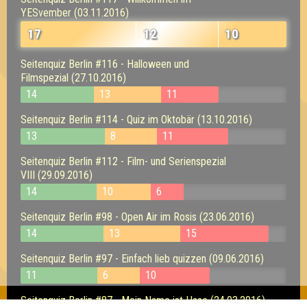
YESvember (03.11.2016)
17
12
10
Seitenquiz Berlin #116 - Halloween und
Filmspezial (27.10.2016)
14
13
11
Seitenquiz Berlin #114 - Quiz im Oktobär (13.10.2016)
13
8
11
Seitenquiz Berlin #112 - Film- und Serienspezial
VIII (29.09.2016)
14
10
6
Seitenquiz Berlin #98 - Open Air im Rosis (23.06.2016)
14
13
15
Seitenquiz Berlin #97 - Einfach lieb quizzen (09.06.2016)
11
6
10
Seitenquiz Berlin #87 - Mein Name ist Hase (24.03.2016)