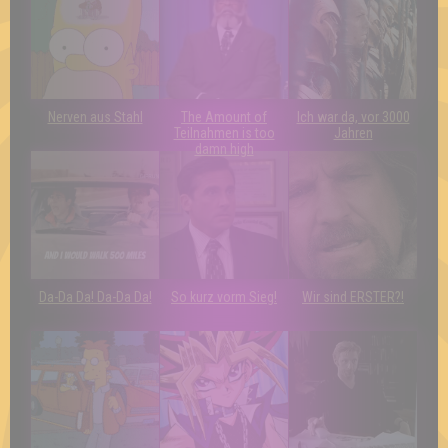
Nerven aus Stahl
The Amount of
Ich war da, vor 3000
Teilnahmen is too
Jahren
damn high
Da-Da Da! Da-Da Da!
So kurz vorm Sieg!
Wir sind ERSTER?!