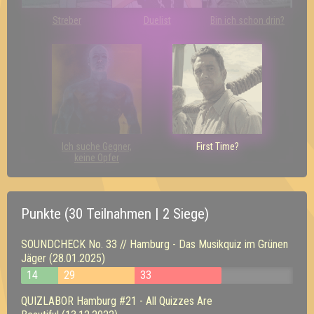
Streber
Duelist
Bin ich schon drin?
Ich suche Gegner,
First Time?
keine Opfer
Punkte (30 Teilnahmen | 2 Siege)
SOUNDCHECK No. 33 // Hamburg - Das Musikquiz im Grünen
Jäger (28.01.2025)
14
29
33
QUIZLABOR Hamburg #21 - All Quizzes Are