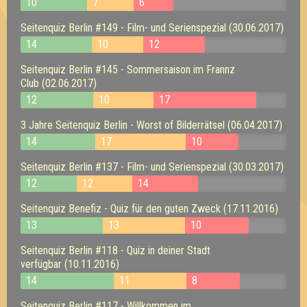
10
7
6
Seitenquiz Berlin #149 - Film- und Serienspezial (30.06.2017)
14
10
12
Seitenquiz Berlin #145 - Sommersaison im Frannz
Club (02.06.2017)
12
10
17
3 Jahre Seitenquiz Berlin - Worst of Bilderrätsel (06.04.2017)
14
17
10
Seitenquiz Berlin #137 - Film- und Serienspezial (30.03.2017)
12
12
14
Seitenquiz Benefiz - Quiz für den guten Zweck (17.11.2016)
13
13
10
Seitenquiz Berlin #118 - Quiz in deiner Stadt
verfügbar (10.11.2016)
14
11
8
Seitenquiz Berlin #117 - Willkommen im