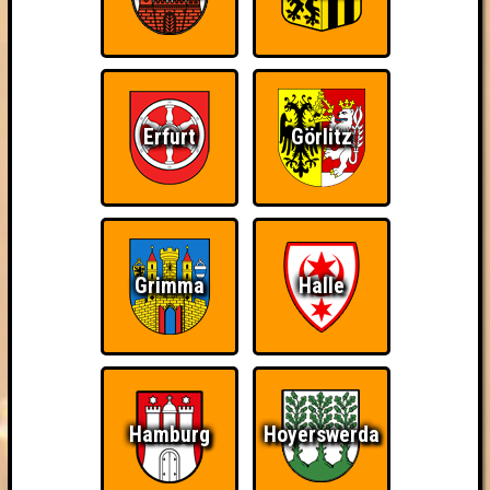
Erfurt
Görlitz
Grimma
Halle
Hamburg
Hoyerswerda