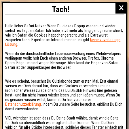
×
Tach!
Hallo lieber Safari-Nutzer. Wenn Du dieses Popup wieder und wieder
siehst: es liegt an Safari. Ich habe jetzt mehr als lang genug recherchiert,
wie ich Safari die Cookies häppchengerecht und als Extrawurst
zuspielen kann. Experten im Internet meinen: es gibt
keine zuverlässige
Lösung
.
Wenn ihr die durchschnittliche Lebensserwartung eines Webdevelopers
verlängern wollt: holt Euch einen anderen Browser. Firefox, Chrome,
Opera, Edge - meinetwegen Netscape. Aber lasst die Finger von Safari.
Safari ist der Suppenkasper der Browser.
Wie es scheint, besuchst Du Quizlabor.de zum ersten Mal. Erst einmal
weisen wir Dich darauf hin, dass wir Cookies verwenden, um uns
(ironischer Weise) zu speichern, das Du DIESEN Hinweis hier gelesen
hast - und ihn nicht immer wieder lesen und schließen musst. Wenn Du
es genauer wissen willst, kommst Du hier zu unserer
Datenschutzerklärung
. Indem Du unsere Seite besuchst, erklärst Du Dich
damit einverstanden.
VIEL wichtiger ist aber, dass Du Deine Stadt wählst, damit wir die Seite
für Dich so übersichtlich wie möglich halten können. Wenn Du Dich
wirklich für
alle
Städte interessierst, schließe dieses Fenster einfach mit