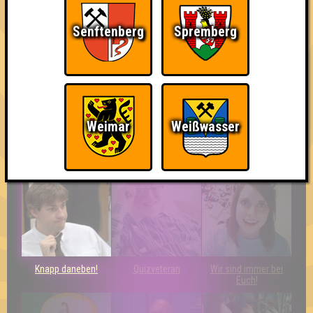
Wiederzehn macht
The Last of Us
Schon wieder zum
Freude
Quiz?!
Senftenberg
Spremberg
Weimar
Weißwasser
Teil der Oberschicht
Erster!
Eindeutiger Sieg
Knapp daneben!
Quizveteran
Wir sind immer bei
Euch!