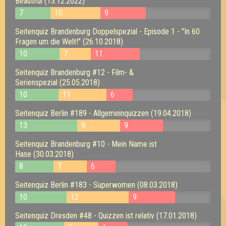
Beautiful (13.12.2022)
7
10
9
Seitenquiz Brandenburg Doppelspezial - Episode 1 - "In 60
Fragen um die Welt!" (26.10.2018)
10
7
11
Seitenquiz Brandenburg #12 - Film- &
Serienspezial (25.05.2018)
10
11
6
Seitenquiz Berlin #189 - Allgemeinquizzen (19.04.2018)
13
9
9
Seitenquiz Brandenburg #10 - Mein Name ist
Hase (30.03.2018)
8
7
6
Seitenquiz Berlin #183 - Superwomen (08.03.2018)
10
12
9
Seitenquiz Dresden #48 - Quizzen ist relativ (17.01.2018)