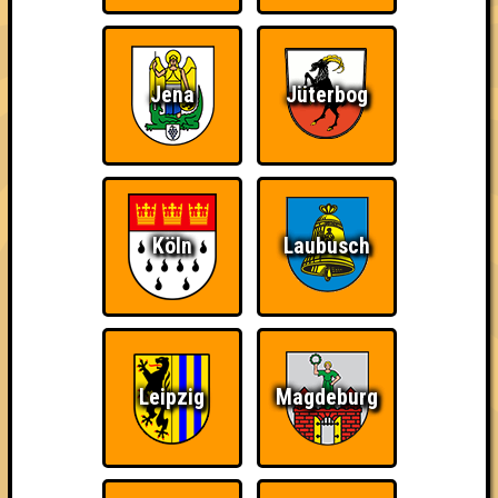
Wiederzehn macht
Quizveteran
Wir sind immer bei
Jena
Jüterbog
Freude
Euch!
Köln
Laubusch
Nerven aus Stahl
The Amount of
Ich war da, vor 3000
Teilnahmen is too
Jahren
damn high
Leipzig
Magdeburg
Da-Da Da! Da-Da Da!
Erster!
So kurz vorm Sieg!