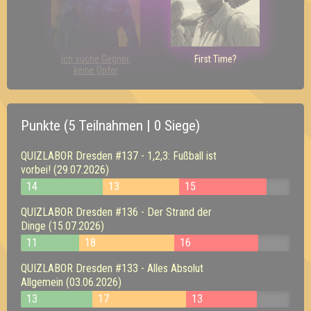
Ich suche Gegner,
First Time?
keine Opfer
Punkte (5 Teilnahmen | 0 Siege)
QUIZLABOR Dresden #137 - 1,2,3: Fußball ist
vorbei! (29.07.2026)
14
13
15
QUIZLABOR Dresden #136 - Der Strand der
Dinge (15.07.2026)
11
18
16
QUIZLABOR Dresden #133 - Alles Absolut
Allgemein (03.06.2026)
13
17
13