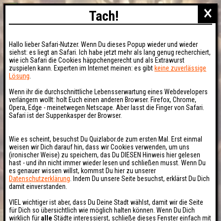
×
Tach!
Hallo lieber Safari-Nutzer. Wenn Du dieses Popup wieder und wieder
siehst: es liegt an Safari. Ich habe jetzt mehr als lang genug recherchiert,
wie ich Safari die Cookies häppchengerecht und als Extrawurst
zuspielen kann. Experten im Internet meinen: es gibt
keine zuverlässige
Lösung
.
Wenn ihr die durchschnittliche Lebensserwartung eines Webdevelopers
verlängern wollt: holt Euch einen anderen Browser. Firefox, Chrome,
Opera, Edge - meinetwegen Netscape. Aber lasst die Finger von Safari.
Safari ist der Suppenkasper der Browser.
Wie es scheint, besuchst Du Quizlabor.de zum ersten Mal. Erst einmal
weisen wir Dich darauf hin, dass wir Cookies verwenden, um uns
(ironischer Weise) zu speichern, das Du DIESEN Hinweis hier gelesen
hast - und ihn nicht immer wieder lesen und schließen musst. Wenn Du
es genauer wissen willst, kommst Du hier zu unserer
Datenschutzerklärung
. Indem Du unsere Seite besuchst, erklärst Du Dich
damit einverstanden.
VIEL wichtiger ist aber, dass Du Deine Stadt wählst, damit wir die Seite
für Dich so übersichtlich wie möglich halten können. Wenn Du Dich
wirklich für
alle
Städte interessierst, schließe dieses Fenster einfach mit