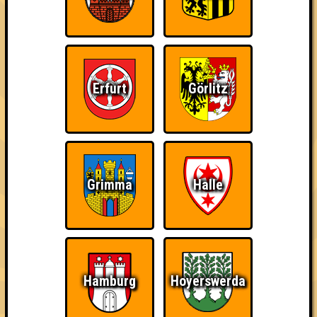
Tal der Ahnungslosen
Errungenschaften
Erfurt
Görlitz
Kleiner Hinweis: bei uns sind Teams, die in einem Stechen
verlieren, trotzdem auf dem 1. Platz - den haben sie sich
schließlich verdient! Entsprechend gibt es für diese auch
Errungenschaften für den 1. Platz.
Grimma
Halle
Schon wieder zum
Teil der Oberschicht
Knapp daneben!
Quiz?!
Hamburg
Hoyerswerda