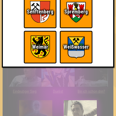
Senftenberg
Spremberg
The Last of Us
Wir sind ERSTER?!
Streber
Weimar
Weißwasser
Eindeutiger Sieg
Duelist
Bin ich schon drin?