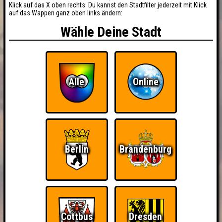
Klick auf das X oben rechts. Du kannst den Stadtfilter jederzeit mit Klick
auf das Wappen ganz oben links ändern:
Wähle Deine Stadt
Alle
Online
Berlin
Brandenburg
BUCHEN
RESERVIERUNG
HIGHSCORE
EVENTS
Cottbus
Dresden
ÜBER UNS
FAQ