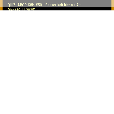
QUIZLABOR Köln #50 - Besser kalt hier als Alt-
Bier (19.11.2025)
13
17
14
QUIZLABOR Köln #48 - Oktobergeiles Quiz! (22.10.2025)
16
15
16
Inhaber & Geschäftsführer:
Georg Martin // Quizlabor
Sandower Straße 56
03046 Cottbus
info@quizlabor.de
Impressum:
Impressum
Datenschutz:
Datenschutzerklärung
Facebook:
https://www.facebook.com/quizlabor
Instagram:
https://www.instagram.com/quizlabor/