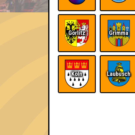
EVENT
Die weisen Filmchaoten
Görlitz
Grimma
Errungenschaften
Kleiner Hinweis: bei uns sind Teams, die in
für diese auch Errungenschaften für den 1. 
Köln
Laubusch
The Last of Us
Schon wieder zum
Quiz?!