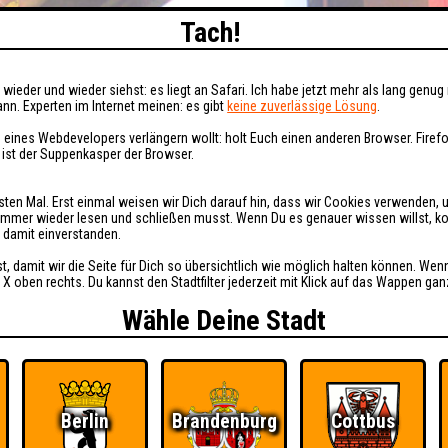
Tach!
wieder und wieder siehst: es liegt an Safari. Ich habe jetzt mehr als lang genug 
nn. Experten im Internet meinen: es gibt
keine zuverlässige Lösung
.
 eines Webdevelopers verlängern wollt: holt Euch einen anderen Browser. Fire
i ist der Suppenkasper der Browser.
sten Mal. Erst einmal weisen wir Dich darauf hin, dass wir Cookies verwenden, 
t immer wieder lesen und schließen musst. Wenn Du es genauer wissen willst, 
h damit einverstanden.
st, damit wir die Seite für Dich so übersichtlich wie möglich halten können. Wen
 X oben rechts. Du kannst den Stadtfilter jederzeit mit Klick auf das Wappen gan
Wähle Deine Stadt
Berlin
Brandenburg
Cottbus
Ü
FAQ
BUCHEN