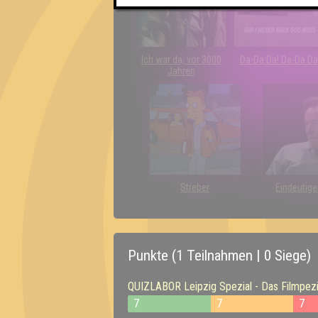
Ich war da, vor 3000
Da-Da Da! Da-Da Da
Jahren
Streber
Eindeutige
Punkte (1 Teilnahmen | 0 Siege)
QUIZLABOR Leipzig Spezial - Das Filmpezia
7
7
7