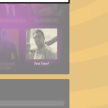
So kurz vorm Sieg!
Wir sind ERSTER?!
che Gegner,
First Time?
ne Opfer