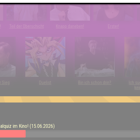
!
Teil der Oberschicht
Knapp daneben!
Erster!
r Sieg
Duelist
Bin ich schon drin?
Ich su
kei
lquiz im Kino! (15.06.2026)