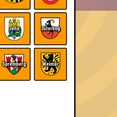
Jena
Jüterbog
h schließlich verdient! Entsprechend gibt es
Spremberg
Weimar
Nerven aus Stahl
The Amount of
Teilnahmen is too
damn high