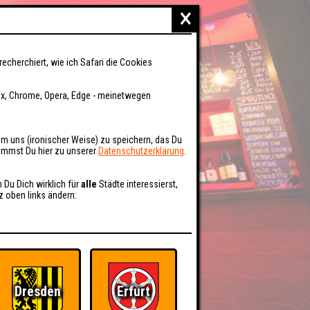
×
recherchiert, wie ich Safari die Cookies
fox, Chrome, Opera, Edge - meinetwegen
um uns (ironischer Weise) zu speichern, das Du
kommst Du hier zu unserer
Datenschutzerklärung
.
n Du Dich wirklich für
alle
Städte interessierst,
z oben links ändern:
Dresden
Erfurt
BER UNS