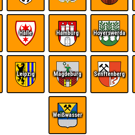
RESERVIERUNG
HIGHSCORE
S
Halle
Hamburg
Hoyerswerda
 einem Stechen verlieren, trotzdem auf dem 1. Platz - den haben sie sic
Platz.
Leipzig
Magdeburg
Senftenberg
Wiederzehn macht
Quizveteran
Wir sind immer bei
Freude
Euch!
Weißwasser