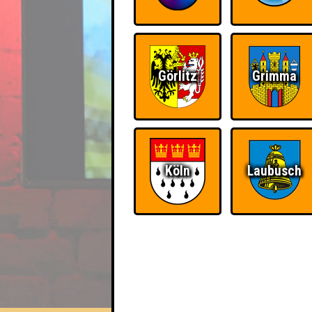
Görlitz
Grimma
Köln
Laubusch
EVENT