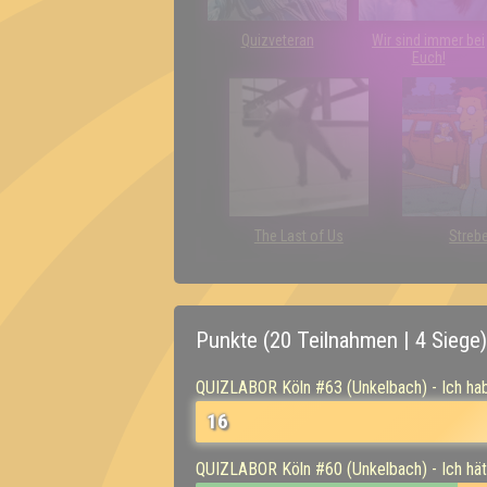
Quizveteran
Wir sind immer bei
Euch!
The Last of Us
Streb
Punkte (20 Teilnahmen | 4 Siege)
QUIZLABOR Köln #63 (Unkelbach) - Ich ha
16
QUIZLABOR Köln #60 (Unkelbach) - Ich hätt