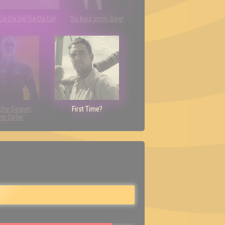
Da-Da Da! Da-Da Da!
So kurz vorm Sieg!
che Gegner,
First Time?
ne Opfer