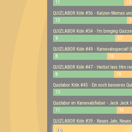
11
13
QUIZLABOR Köln #56 - Katzen-Memes und 
12
1
QUIZLABOR Köln #54 - I'm bringing Quizze
9
17
QUIZLABOR Köln #49 - Karnevalsspecial! (
8
16
QUIZLABOR Köln #47 - Herbst lass Hirn re
8
15
Quizlabor Köln #45 - Ein noch besseres Qu
13
Quizlabor im Karnevalsfieber - Jeck Jeck 
11
16
QUIZLABOR Köln #39 - Neues Jahr, Neues 
10