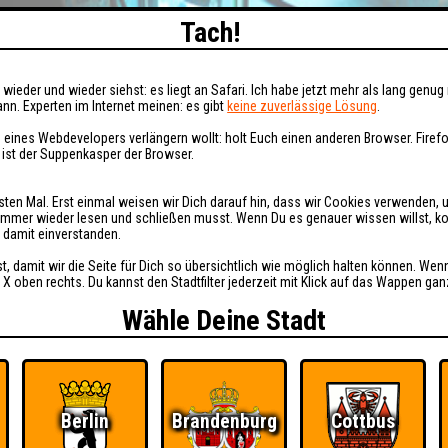
Tach!
wieder und wieder siehst: es liegt an Safari. Ich habe jetzt mehr als lang genug 
nn. Experten im Internet meinen: es gibt
keine zuverlässige Lösung
.
 eines Webdevelopers verlängern wollt: holt Euch einen anderen Browser. Fire
i ist der Suppenkasper der Browser.
sten Mal. Erst einmal weisen wir Dich darauf hin, dass wir Cookies verwenden, 
t immer wieder lesen und schließen musst. Wenn Du es genauer wissen willst, 
h damit einverstanden.
st, damit wir die Seite für Dich so übersichtlich wie möglich halten können. Wen
 X oben rechts. Du kannst den Stadtfilter jederzeit mit Klick auf das Wappen gan
Wähle Deine Stadt
Berlin
Brandenburg
Cottbus