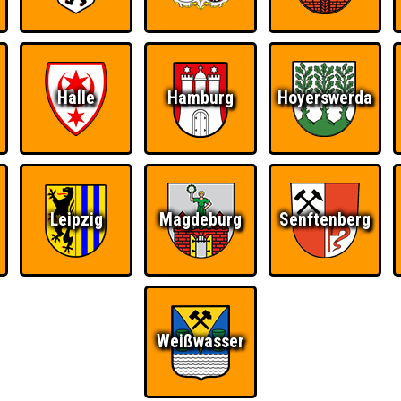
Halle
Hamburg
Hoyerswerda
Leipzig
Magdeburg
Senftenberg
Ü
Weißwasser
FAQ
BUCHEN
RESERVIERUNG
HIGHSCORE
S