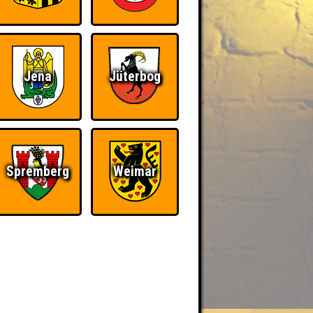
Jena
Jüterbog
Spremberg
Weimar
BER UNS