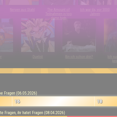
Nerven aus Stahl
The Amount of
Ich war da, vor 3000
Teilnahmen is too
Jahren
damn high
er
Duelist
Bin ich schon drin?
Ich su
kei
be Fragen (06.05.2026)
16
18
e Fragen, ihr hatet Fragen (08.04.2026)