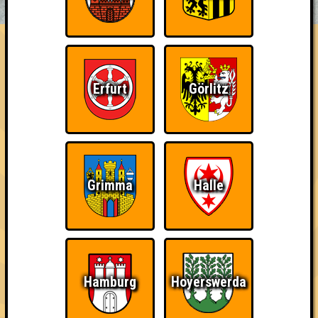
EVENTS
ÜBER UNS
FAQ
Synchron Daneben
Erfurt
Görlitz
Errungenschaften
Kleiner Hinweis: bei uns sind Teams, die in einem Stechen
verlieren, trotzdem auf dem 1. Platz - den haben sie sich
schließlich verdient! Entsprechend gibt es für diese auch
Errungenschaften für den 1. Platz.
Grimma
Halle
Schon wieder zum
Wiederzehn macht
Quizveteran
Hamburg
Hoyerswerda
Quiz?!
Freude