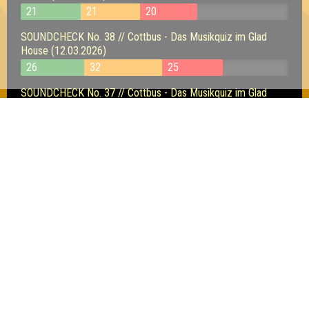
21
21
20
SOUNDCHECK No. 38 // Cottbus - Das Musikquiz im Glad
House (12.03.2026)
26
32
25
SOUNDCHECK No. 37 // Cottbus - Das Musikquiz im Glad
House (19.02.2026)
30
32
27
SOUNDCHECK No. 35 // Cottbus - Das Musikquiz im Glad
House (11.12.2025)
23
18
20
Inhaber & Geschäftsführer:
Georg Martin // Quizlabor
Sandower Straße 56
03046 Cottbus
info@quizlabor.de