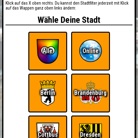
Klick auf das X oben rechts. Du kannst den Stadtfilter jederzeit mit Klick
auf das Wappen ganz oben links ändern:
Wähle Deine Stadt
Alle
Online
Berlin
Brandenburg
BUCHEN
RESERVIERUNG
Cottbus
Dresden
HIGHSCORE