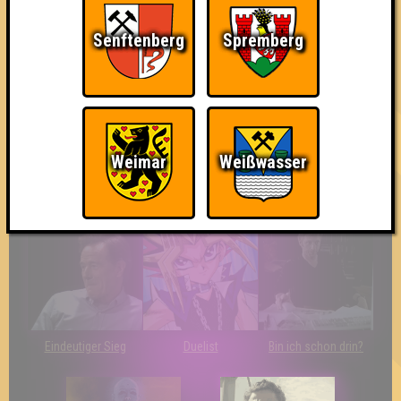
Knapp daneben!
Erster!
So kurz vorm Sieg!
Senftenberg
Spremberg
Weimar
Weißwasser
The Last of Us
Wir sind ERSTER?!
Streber
Eindeutiger Sieg
Duelist
Bin ich schon drin?