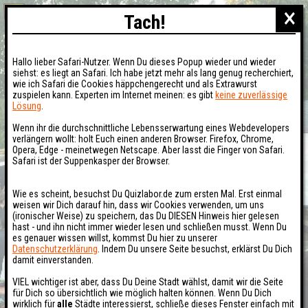
×
Tach!
Hallo lieber Safari-Nutzer. Wenn Du dieses Popup wieder und wieder
siehst: es liegt an Safari. Ich habe jetzt mehr als lang genug recherchiert,
wie ich Safari die Cookies häppchengerecht und als Extrawurst
zuspielen kann. Experten im Internet meinen: es gibt
keine zuverlässige
Lösung
.
Wenn ihr die durchschnittliche Lebensserwartung eines Webdevelopers
verlängern wollt: holt Euch einen anderen Browser. Firefox, Chrome,
Opera, Edge - meinetwegen Netscape. Aber lasst die Finger von Safari.
Safari ist der Suppenkasper der Browser.
Wie es scheint, besuchst Du Quizlabor.de zum ersten Mal. Erst einmal
weisen wir Dich darauf hin, dass wir Cookies verwenden, um uns
(ironischer Weise) zu speichern, das Du DIESEN Hinweis hier gelesen
hast - und ihn nicht immer wieder lesen und schließen musst. Wenn Du
es genauer wissen willst, kommst Du hier zu unserer
Datenschutzerklärung
. Indem Du unsere Seite besuchst, erklärst Du Dich
damit einverstanden.
VIEL wichtiger ist aber, dass Du Deine Stadt wählst, damit wir die Seite
für Dich so übersichtlich wie möglich halten können. Wenn Du Dich
wirklich für
alle
Städte interessierst, schließe dieses Fenster einfach mit