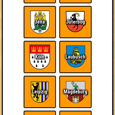
Jena
Jüterbog
Wir sind immer bei
Nerven aus Stahl
The Amount of
Euch!
Teilnahmen is too
damn high
Köln
Laubusch
Ich war da, vor 3000
Da-Da Da! Da-Da Da!
Teil der Oberschicht
Jahren
Leipzig
Magdeburg