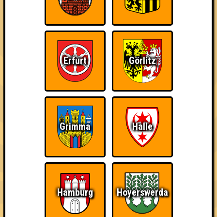
Sailor Huhn
Errungenschaften
Kleiner Hinweis: bei uns sind Teams, die in einem Stechen
Erfurt
Görlitz
verlieren, trotzdem auf dem 1. Platz - den haben sie sich
schließlich verdient! Entsprechend gibt es für diese auch
Errungenschaften für den 1. Platz.
Grimma
Halle
Teil der Oberschicht
Erster!
Ich suche Gegner,
keine Opfer
Hamburg
Hoyerswerda