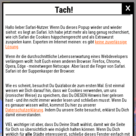
×
Tach!
Hallo lieber Safari-Nutzer. Wenn Du dieses Popup wieder und wieder
siehst: es liegt an Safari. Ich habe jetzt mehr als lang genug recherchiert,
wie ich Safari die Cookies häppchengerecht und als Extrawurst
zuspielen kann. Experten im Internet meinen: es gibt
keine zuverlässige
Lösung
.
Wenn ihr die durchschnittliche Lebensserwartung eines Webdevelopers
verlängern wollt: holt Euch einen anderen Browser. Firefox, Chrome,
Opera, Edge - meinetwegen Netscape. Aber lasst die Finger von Safari.
Safari ist der Suppenkasper der Browser.
Wie es scheint, besuchst Du Quizlabor.de zum ersten Mal. Erst einmal
weisen wir Dich darauf hin, dass wir Cookies verwenden, um uns
(ironischer Weise) zu speichern, das Du DIESEN Hinweis hier gelesen
hast - und ihn nicht immer wieder lesen und schließen musst. Wenn Du
es genauer wissen willst, kommst Du hier zu unserer
Datenschutzerklärung
. Indem Du unsere Seite besuchst, erklärst Du Dich
damit einverstanden.
VIEL wichtiger ist aber, dass Du Deine Stadt wählst, damit wir die Seite
für Dich so übersichtlich wie möglich halten können. Wenn Du Dich
wirklich für
alle
Städte interessierst, schließe dieses Fenster einfach mit