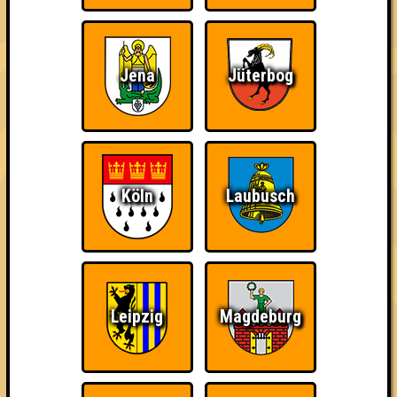
Schon wieder zum
Wiederzehn macht
Quizveteran
Quiz?!
Freude
Jena
Jüterbog
Köln
Laubusch
Wir sind immer bei
Nerven aus Stahl
The Amount of
Euch!
Teilnahmen is too
damn high
Leipzig
Magdeburg
Ich war da, vor 3000
Da-Da Da! Da-Da Da!
Knapp daneben!
Jahren