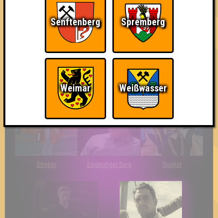
Senftenberg
Spremberg
So kurz vorm Sieg!
The Last of Us
Wir sind ERSTER?!
Weimar
Weißwasser
Streber
Eindeutiger Sieg
Duelist