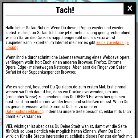
×
Tach!
Hallo lieber Safari-Nutzer. Wenn Du dieses Popup wieder und wieder
siehst: es liegt an Safari. Ich habe jetzt mehr als lang genug recherchiert,
wie ich Safari die Cookies häppchengerecht und als Extrawurst
zuspielen kann. Experten im Internet meinen: es gibt
keine zuverlässige
Lösung
.
Wenn ihr die durchschnittliche Lebensserwartung eines Webdevelopers
verlängern wollt: holt Euch einen anderen Browser. Firefox, Chrome,
Opera, Edge - meinetwegen Netscape. Aber lasst die Finger von Safari.
Safari ist der Suppenkasper der Browser.
Wie es scheint, besuchst Du Quizlabor.de zum ersten Mal. Erst einmal
weisen wir Dich darauf hin, dass wir Cookies verwenden, um uns
(ironischer Weise) zu speichern, das Du DIESEN Hinweis hier gelesen
hast - und ihn nicht immer wieder lesen und schließen musst. Wenn Du
es genauer wissen willst, kommst Du hier zu unserer
Datenschutzerklärung
. Indem Du unsere Seite besuchst, erklärst Du Dich
damit einverstanden.
VIEL wichtiger ist aber, dass Du Deine Stadt wählst, damit wir die Seite
für Dich so übersichtlich wie möglich halten können. Wenn Du Dich
wirklich für
alle
Städte interessierst, schließe dieses Fenster einfach mit