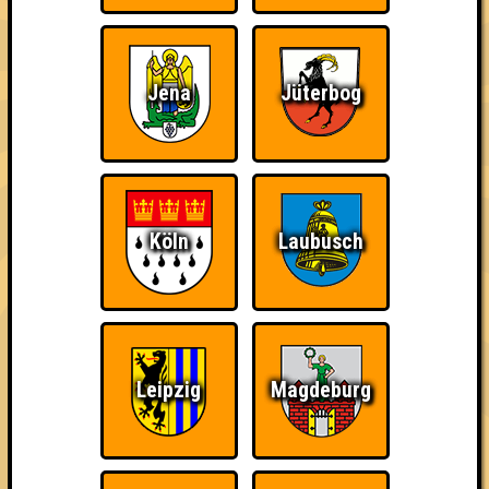
Jena
Jüterbog
Wiederzehn macht
Quizveteran
Wir sind immer bei
Freude
Euch!
Köln
Laubusch
Nerven aus Stahl
The Amount of
Ich war da, vor 3000
Teilnahmen is too
Jahren
damn high
Leipzig
Magdeburg