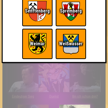
Da-Da Da! Da-Da Da!
Teil der Oberschicht
Erster!
Senftenberg
Spremberg
Weimar
Weißwasser
So kurz vorm Sieg!
Wir sind ERSTER?!
Streber
Eindeutiger Sieg
Duelist
Bin ich schon drin?