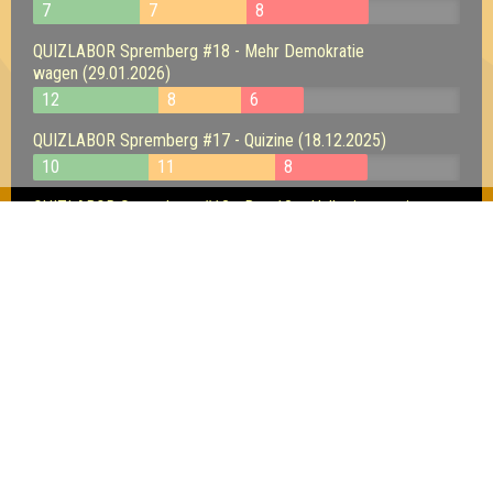
7
7
8
QUIZLABOR Spremberg #18 - Mehr Demokratie
wagen (29.01.2026)
12
8
6
QUIZLABOR Spremberg #17 - Quizine (18.12.2025)
10
11
8
QUIZLABOR Spremberg #13 - Das 13. - Halbwissen mit
Zubehör (22.05.2025)
11
10
9
QUIZLABOR Spremberg #12 - Dumm ist der, der Dummes
tut. (24.04.2025)
9
9
5
Inhaber & Geschäftsführer:
Georg Martin // Quizlabor
Sandower Straße 56