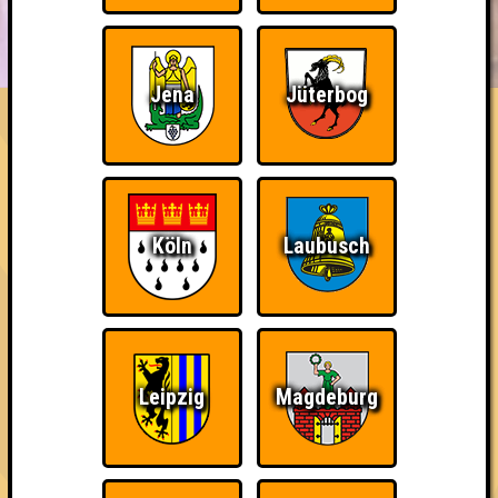
BUCHEN
RESERVIERUNG
HIGHSCORE
EVENTS
ÜBER UNS
FAQ
Jena
Jüterbog
Team Elli
Errungenschaften
Kleiner Hinweis: bei uns sind Teams, die in einem Stechen
Köln
Laubusch
verlieren, trotzdem auf dem 1. Platz - den haben sie sich
schließlich verdient! Entsprechend gibt es für diese auch
Errungenschaften für den 1. Platz.
Leipzig
Magdeburg
The Last of Us
Wiederzehn macht
Teil der Oberschicht
Freude