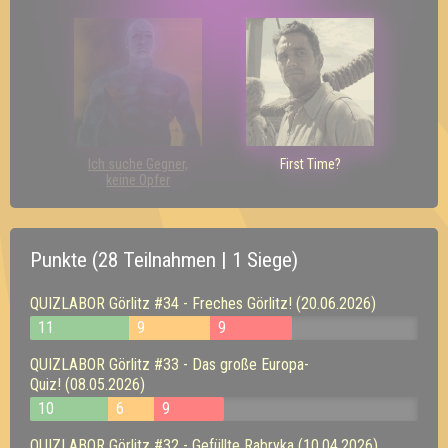
Ich suche Gegner,
First Time?
keine Opfer
Punkte (28 Teilnahmen | 1 Siege)
QUIZLABOR Görlitz #34 - Freches Görlitz! (20.06.2026)
11
9
9
QUIZLABOR Görlitz #33 - Das große Europa-
Quiz! (08.05.2026)
10
6
9
QUIZLABOR Görlitz #32 - Gefüllte Rabryka (10.04.2026)