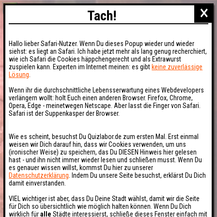
×
Tach!
Hallo lieber Safari-Nutzer. Wenn Du dieses Popup wieder und wieder
siehst: es liegt an Safari. Ich habe jetzt mehr als lang genug recherchiert,
wie ich Safari die Cookies häppchengerecht und als Extrawurst
zuspielen kann. Experten im Internet meinen: es gibt
keine zuverlässige
Lösung
.
Wenn ihr die durchschnittliche Lebensserwartung eines Webdevelopers
verlängern wollt: holt Euch einen anderen Browser. Firefox, Chrome,
Opera, Edge - meinetwegen Netscape. Aber lasst die Finger von Safari.
Safari ist der Suppenkasper der Browser.
Wie es scheint, besuchst Du Quizlabor.de zum ersten Mal. Erst einmal
weisen wir Dich darauf hin, dass wir Cookies verwenden, um uns
(ironischer Weise) zu speichern, das Du DIESEN Hinweis hier gelesen
hast - und ihn nicht immer wieder lesen und schließen musst. Wenn Du
es genauer wissen willst, kommst Du hier zu unserer
Datenschutzerklärung
. Indem Du unsere Seite besuchst, erklärst Du Dich
damit einverstanden.
VIEL wichtiger ist aber, dass Du Deine Stadt wählst, damit wir die Seite
für Dich so übersichtlich wie möglich halten können. Wenn Du Dich
wirklich für
alle
Städte interessierst, schließe dieses Fenster einfach mit