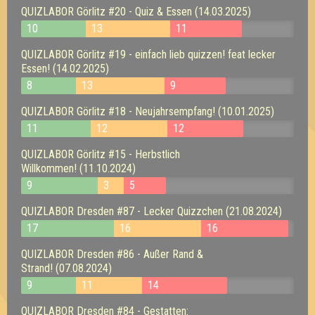
QUIZLABOR Görlitz #20 - Quiz & Essen (14.03.2025)
10
13
11
QUIZLABOR Görlitz #19 - einfach lieb quizzen! feat lecker
Essen! (14.02.2025)
8
13
9
QUIZLABOR Görlitz #18 - Neujahrsempfang! (10.01.2025)
11
12
12
QUIZLABOR Görlitz #15 - Herbstlich
Willkommen! (11.10.2024)
9
3
5
QUIZLABOR Dresden #87 - Lecker Quizzchen (21.08.2024)
17
16
16
QUIZLABOR Dresden #86 - Außer Rand &
Strand! (07.08.2024)
9
11
14
QUIZLABOR Dresden #84 - Gestatten: