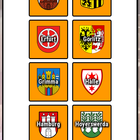
Erfurt
Görlitz
Grimma
Halle
Hamburg
Hoyerswerda