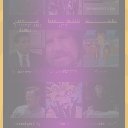
The Amount of
Ich war da, vor 3000
Da-Da Da! Da-Da Da!
Teilnahmen is too
Jahren
damn high
So kurz vorm Sieg!
Wir sind ERSTER?!
Streber
Eindeutiger Sieg
Duelist
Bin ich schon drin?