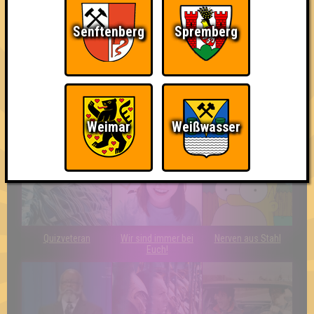
Senftenberg
Spremberg
Erster!
Knapp daneben!
Schon wieder zum
Quiz?!
Weimar
Weißwasser
Quizveteran
Wir sind immer bei
Nerven aus Stahl
Euch!