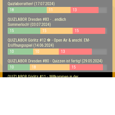
Quizlaborratten! (17.07.2024)
18
11
13
QUIZLABOR Dresden #83 - ...endlich
Sommerloch! (03.07.2024)
15
15
15
QUIZLABOR Görlitz #12 ⚽ - Open Air & anschl. EM-
Eröffnungsspiel (14.06.2024)
10
10
13
QUIZLABOR Dresden #80 - Quizzen ist fertig! (29.05.2024)
10
18
15
QUIZLABOR Görlitz #11 - Willkommen in der
Denkfabryk (10.05.2024)
10
8
11
QUIZLABOR Görlitz #10 - "X" - das Zehnte Quiz (12.04.2024)
12
12
16
QUIZLABOR Görlitz #9 - Im Land der Denker &