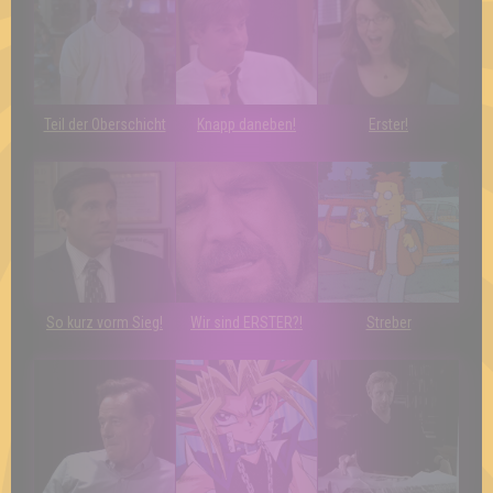
Teil der Oberschicht
Knapp daneben!
Erster!
So kurz vorm Sieg!
Wir sind ERSTER?!
Streber