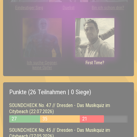
Eindeutiger Sieg
Duelist
Bin ich schon drin?
Ich suche Gegner,
First Time?
keine Opfer
Punkte (26 Teilnahmen | 0 Siege)
SOUNDCHECK No. 47 // Dresden - Das Musikquiz im
Citybeach (22.07.2026)
27
35
21
SOUNDCHECK No. 45 // Dresden - Das Musikquiz im
Citybeach (27.05.2026)