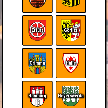
Erfurt
Görlitz
Grimma
Halle
Hamburg
Hoyerswerda