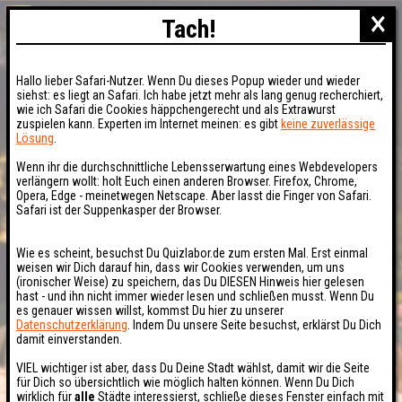
×
Tach!
Hallo lieber Safari-Nutzer. Wenn Du dieses Popup wieder und wieder
siehst: es liegt an Safari. Ich habe jetzt mehr als lang genug recherchiert,
wie ich Safari die Cookies häppchengerecht und als Extrawurst
zuspielen kann. Experten im Internet meinen: es gibt
keine zuverlässige
Lösung
.
Wenn ihr die durchschnittliche Lebensserwartung eines Webdevelopers
verlängern wollt: holt Euch einen anderen Browser. Firefox, Chrome,
Opera, Edge - meinetwegen Netscape. Aber lasst die Finger von Safari.
Safari ist der Suppenkasper der Browser.
Wie es scheint, besuchst Du Quizlabor.de zum ersten Mal. Erst einmal
weisen wir Dich darauf hin, dass wir Cookies verwenden, um uns
(ironischer Weise) zu speichern, das Du DIESEN Hinweis hier gelesen
hast - und ihn nicht immer wieder lesen und schließen musst. Wenn Du
es genauer wissen willst, kommst Du hier zu unserer
Datenschutzerklärung
. Indem Du unsere Seite besuchst, erklärst Du Dich
damit einverstanden.
VIEL wichtiger ist aber, dass Du Deine Stadt wählst, damit wir die Seite
für Dich so übersichtlich wie möglich halten können. Wenn Du Dich
wirklich für
alle
Städte interessierst, schließe dieses Fenster einfach mit