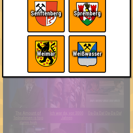
The Last of Us
Wiederzehn macht
Schon wieder zum
Freude
Quiz?!
Senftenberg
Spremberg
Weimar
Weißwasser
Quizveteran
Wir sind immer bei
Nerven aus Stahl
Euch!
The Amount of
Ich war da, vor 3000
Da-Da Da! Da-Da Da!
Teilnahmen is too
Jahren
damn high