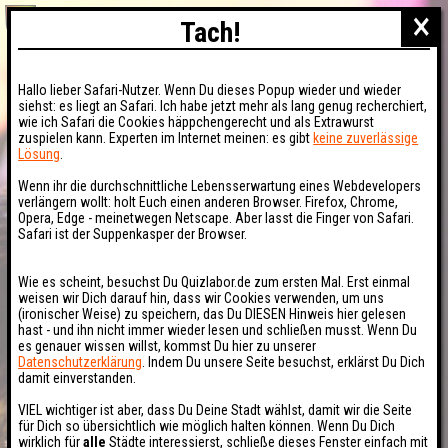
×
Tach!
Hallo lieber Safari-Nutzer. Wenn Du dieses Popup wieder und wieder
siehst: es liegt an Safari. Ich habe jetzt mehr als lang genug recherchiert,
wie ich Safari die Cookies häppchengerecht und als Extrawurst
zuspielen kann. Experten im Internet meinen: es gibt
keine zuverlässige
Lösung
.
Wenn ihr die durchschnittliche Lebensserwartung eines Webdevelopers
verlängern wollt: holt Euch einen anderen Browser. Firefox, Chrome,
Opera, Edge - meinetwegen Netscape. Aber lasst die Finger von Safari.
Safari ist der Suppenkasper der Browser.
Wie es scheint, besuchst Du Quizlabor.de zum ersten Mal. Erst einmal
weisen wir Dich darauf hin, dass wir Cookies verwenden, um uns
(ironischer Weise) zu speichern, das Du DIESEN Hinweis hier gelesen
hast - und ihn nicht immer wieder lesen und schließen musst. Wenn Du
es genauer wissen willst, kommst Du hier zu unserer
Datenschutzerklärung
. Indem Du unsere Seite besuchst, erklärst Du Dich
damit einverstanden.
VIEL wichtiger ist aber, dass Du Deine Stadt wählst, damit wir die Seite
für Dich so übersichtlich wie möglich halten können. Wenn Du Dich
wirklich für
alle
Städte interessierst, schließe dieses Fenster einfach mit