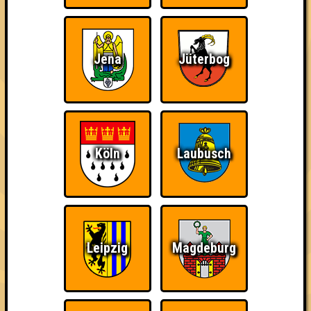
verlieren, trotzdem auf dem 1. Platz - den haben sie sich
schließlich verdient! Entsprechend gibt es für diese auch
Errungenschaften für den 1. Platz.
Jena
Jüterbog
Teil der Oberschicht
Wiederzehn macht
The Last of Us
Köln
Laubusch
Freude
Leipzig
Magdeburg
Schon wieder zum
Quizveteran
Wir sind immer bei
Quiz?!
Euch!