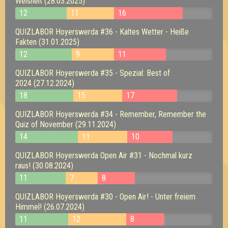
Weisheit (28.03.2025)
12
11
16
QUIZLABOR Hoyerswerda #36 - Kaltes Wetter - Heiße
Fakten (31.01.2025)
12
9
11
QUIZLABOR Hoyerswerda #35 - Spezial: Best of
2024 (27.12.2024)
18
15
17
QUIZLABOR Hoyerswerda #34 - Remember, Remember the
Quiz of November (29.11.2024)
14
11
10
QUIZLABOR Hoyerswerda Open Air #31 - Nochmal kurz
raus! (30.08.2024)
11
7
8
QUIZLABOR Hoyerswerda #30 - Open Air! - Unter freiem
Himmel! (26.07.2024)
11
12
8