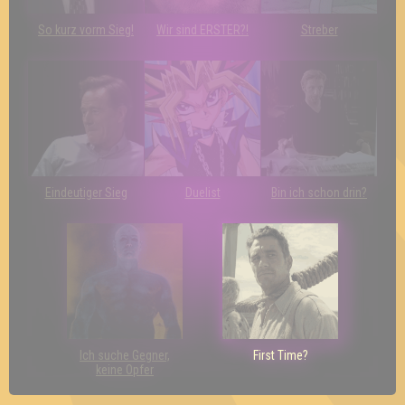
So kurz vorm Sieg!
Wir sind ERSTER?!
Streber
Eindeutiger Sieg
Duelist
Bin ich schon drin?
Ich suche Gegner,
First Time?
keine Opfer