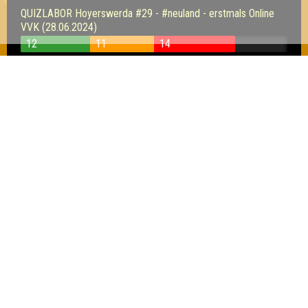
QUIZLABOR Hoyerswerda #29 - #neuland - erstmals Online
VVK (28.06.2024)
12
11
14
QUIZLABOR Hoyerswerda #26 - Wahrlich März
erwärmend! (29.03.2024)
9
9
11
QUIZLABOR Hoyerswerda #25 - Alles, was der Kopf
begehrt! (23.02.2024)
11
10
16
QUIZLABOR Hoyerswerda #24 - Alles auf
Anfang (26.01.2024)
15
13
9
QUIZLABOR Hoyerswerda Spezial - Best of
2023 (29.12.2023)
19
17
21
QUIZLABOR Hoyerswerda #22 - [AUSVERKAUFT]
Knowember. (17.11.2023)