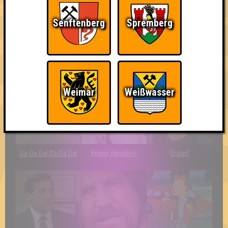
Senftenberg
Spremberg
Nerven aus Stahl
The Amount of
Ich war da, vor 3000
Teilnahmen is too
Jahren
damn high
Weimar
Weißwasser
Da-Da Da! Da-Da Da!
Knapp daneben!
Erster!