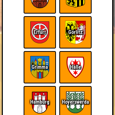
BUCHEN
RESERVIERUNG
HIGHSCORE
EVENTS
ÜBER UNS
Erfurt
Görlitz
FAQ
Hirn, Schmalz und Pommes
Errungenschaften
Kleiner Hinweis: bei uns sind Teams, die in einem Stechen
Grimma
Halle
verlieren, trotzdem auf dem 1. Platz - den haben sie sich
schließlich verdient! Entsprechend gibt es für diese auch
Errungenschaften für den 1. Platz.
Hamburg
Hoyerswerda