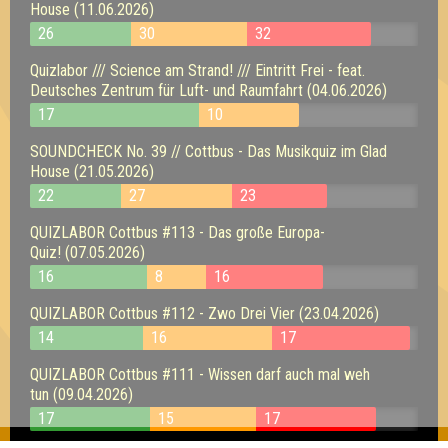
House (11.06.2026)
26
30
32
Quizlabor /// Science am Strand! /// Eintritt Frei - feat.
Deutsches Zentrum für Luft- und Raumfahrt (04.06.2026)
17
10
SOUNDCHECK No. 39 // Cottbus - Das Musikquiz im Glad
House (21.05.2026)
22
27
23
QUIZLABOR Cottbus #113 - Das große Europa-
Quiz! (07.05.2026)
16
8
16
QUIZLABOR Cottbus #112 - Zwo Drei Vier (23.04.2026)
14
16
17
QUIZLABOR Cottbus #111 - Wissen darf auch mal weh
tun (09.04.2026)
17
15
17