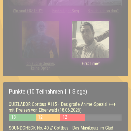
Wir sind ERSTER?!
Eindeutiger Sieg
Bin ich schon drin?
Ich suche Gegner,
First Time?
keine Opfer
Punkte (10 Teilnahmen | 1 Siege)
QUIZLABOR Cottbus #115 - Das große Anime-Spezial +++
mit Preisen von Elbenwald (18.06.2026)
13
12
12
SOUNDCHECK No. 40 // Cottbus - Das Musikquiz im Glad