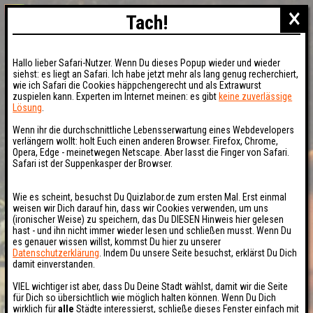
×
Tach!
Hallo lieber Safari-Nutzer. Wenn Du dieses Popup wieder und wieder
siehst: es liegt an Safari. Ich habe jetzt mehr als lang genug recherchiert,
wie ich Safari die Cookies häppchengerecht und als Extrawurst
zuspielen kann. Experten im Internet meinen: es gibt
keine zuverlässige
Lösung
.
Wenn ihr die durchschnittliche Lebensserwartung eines Webdevelopers
verlängern wollt: holt Euch einen anderen Browser. Firefox, Chrome,
Opera, Edge - meinetwegen Netscape. Aber lasst die Finger von Safari.
Safari ist der Suppenkasper der Browser.
Wie es scheint, besuchst Du Quizlabor.de zum ersten Mal. Erst einmal
weisen wir Dich darauf hin, dass wir Cookies verwenden, um uns
(ironischer Weise) zu speichern, das Du DIESEN Hinweis hier gelesen
hast - und ihn nicht immer wieder lesen und schließen musst. Wenn Du
es genauer wissen willst, kommst Du hier zu unserer
Datenschutzerklärung
. Indem Du unsere Seite besuchst, erklärst Du Dich
damit einverstanden.
VIEL wichtiger ist aber, dass Du Deine Stadt wählst, damit wir die Seite
für Dich so übersichtlich wie möglich halten können. Wenn Du Dich
wirklich für
alle
Städte interessierst, schließe dieses Fenster einfach mit