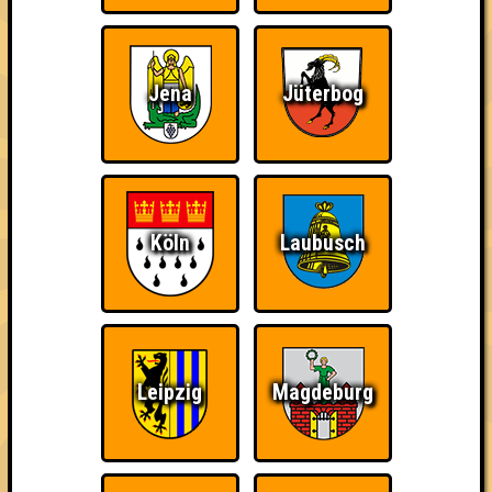
Schon wieder zum
Knapp daneben!
Erster!
Quiz?!
Jena
Jüterbog
Streber
Duelist
Wiederzehn macht
Köln
Laubusch
Freude
Leipzig
Magdeburg
Quizveteran
Wir sind immer bei
Nerven aus Stahl
Euch!