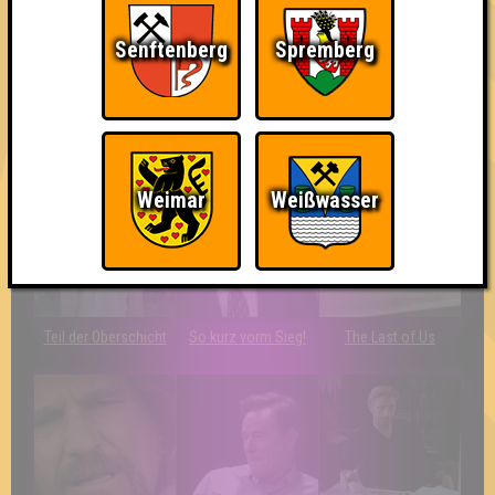
Senftenberg
Spremberg
The Amount of
Ich war da, vor 3000
Da-Da Da! Da-Da Da!
Teilnahmen is too
Jahren
damn high
Weimar
Weißwasser
Teil der Oberschicht
So kurz vorm Sieg!
The Last of Us