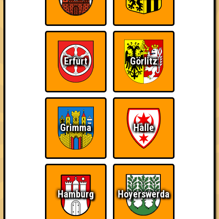
Errungenschaften
Kleiner Hinweis: bei uns sind Teams, die in einem Stechen
verlieren, trotzdem auf dem 1. Platz - den haben sie sich
schließlich verdient! Entsprechend gibt es für diese auch
Errungenschaften für den 1. Platz.
Erfurt
Görlitz
Schon wieder zum
Wiederzehn macht
Quizveteran
Grimma
Halle
Quiz?!
Freude
Hamburg
Hoyerswerda
Wir sind immer bei
Nerven aus Stahl
The Amount of
Euch!
Teilnahmen is too