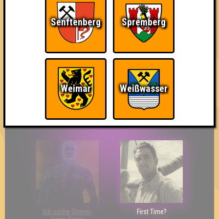
Senftenberg
Spremberg
The Last of Us
Wir sind ERSTER?!
Streber
Weimar
Weißwasser
Eindeutiger Sieg
Duelist
Bin ich schon drin?
Ich suche Gegner,
First Time?