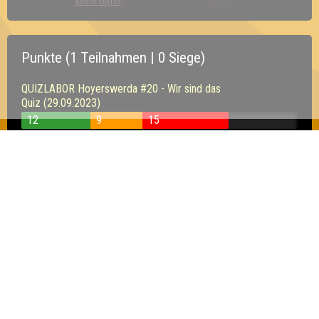
keine Opfer
Punkte (1 Teilnahmen | 0 Siege)
QUIZLABOR Hoyerswerda #20 - Wir sind das
Quiz (29.09.2023)
12
9
15
Inhaber & Geschäftsführer:
Georg Martin // Quizlabor
Sandower Straße 56
03046 Cottbus
info@quizlabor.de
Impressum:
Impressum
Datenschutz:
Datenschutzerklärung
Facebook:
https://www.facebook.com/quizlabor