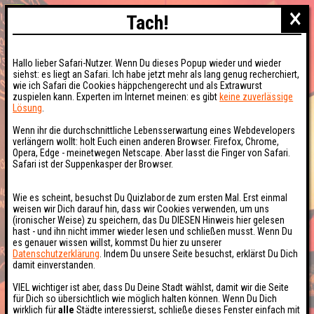
×
Tach!
Hallo lieber Safari-Nutzer. Wenn Du dieses Popup wieder und wieder
siehst: es liegt an Safari. Ich habe jetzt mehr als lang genug recherchiert,
wie ich Safari die Cookies häppchengerecht und als Extrawurst
zuspielen kann. Experten im Internet meinen: es gibt
keine zuverlässige
Lösung
.
Wenn ihr die durchschnittliche Lebensserwartung eines Webdevelopers
verlängern wollt: holt Euch einen anderen Browser. Firefox, Chrome,
Opera, Edge - meinetwegen Netscape. Aber lasst die Finger von Safari.
Safari ist der Suppenkasper der Browser.
Wie es scheint, besuchst Du Quizlabor.de zum ersten Mal. Erst einmal
weisen wir Dich darauf hin, dass wir Cookies verwenden, um uns
(ironischer Weise) zu speichern, das Du DIESEN Hinweis hier gelesen
hast - und ihn nicht immer wieder lesen und schließen musst. Wenn Du
es genauer wissen willst, kommst Du hier zu unserer
Datenschutzerklärung
. Indem Du unsere Seite besuchst, erklärst Du Dich
damit einverstanden.
VIEL wichtiger ist aber, dass Du Deine Stadt wählst, damit wir die Seite
für Dich so übersichtlich wie möglich halten können. Wenn Du Dich
wirklich für
alle
Städte interessierst, schließe dieses Fenster einfach mit