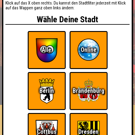
Klick auf das X oben rechts. Du kannst den Stadtfilter jederzeit mit Klick
auf das Wappen ganz oben links ändern:
Wähle Deine Stadt
Alle
Online
BUCHEN
RESERVIERUNG
Berlin
Brandenburg
HIGHSCORE
EVENTS
ÜBER UNS
FAQ
Sasuke
Cottbus
Dresden