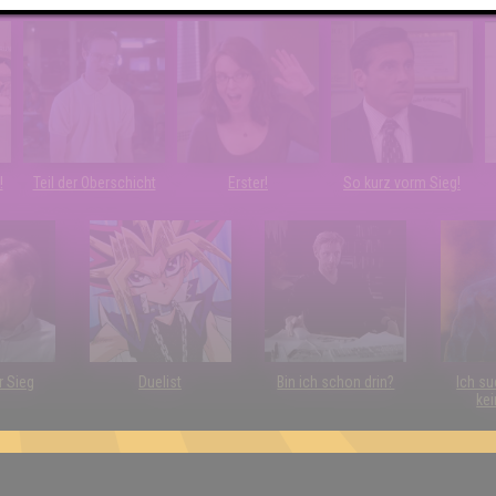
Freude
Euch!
!
Teil der Oberschicht
Erster!
So kurz vorm Sieg!
r Sieg
Duelist
Bin ich schon drin?
Ich su
kei