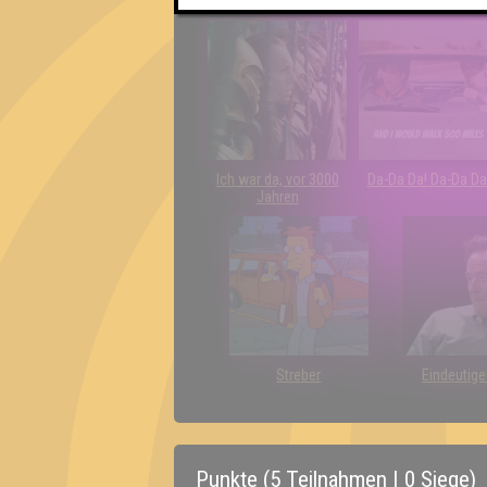
Quiz?!
Ich war da, vor 3000
Da-Da Da! Da-Da Da
Jahren
Streber
Eindeutige
Punkte (5 Teilnahmen | 0 Siege)