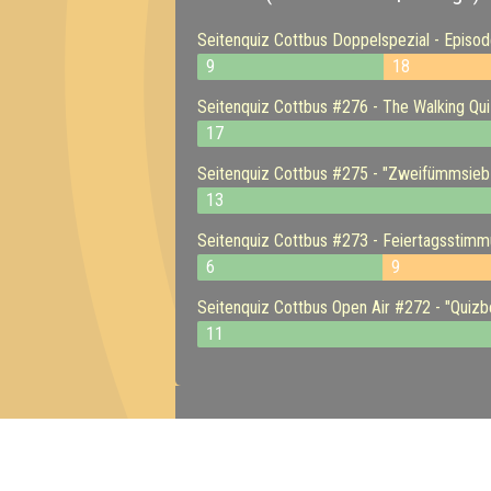
Seitenquiz Cottbus Doppelspezial - Episod
9
18
Seitenquiz Cottbus #276 - The Walking Qui
17
Seitenquiz Cottbus #275 - "Zweifümmsiebzi
13
Seitenquiz Cottbus #273 - Feiertagsstimm
6
9
Seitenquiz Cottbus Open Air #272 - "Quizbe
11
Inhaber & Geschäftsführer:
Georg Martin // Quizlabor
Sandower Straße 56
03046 Cottbus