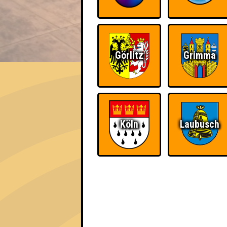
EVENT
Görlitz
Grimma
Kein Hirn - keine Kopfsc
Errungenschaften
Köln
Laubusch
Kleiner Hinweis: bei uns sind Teams, die in
für diese auch Errungenschaften für den 1. 
Schon wieder zum
Knapp daneben!