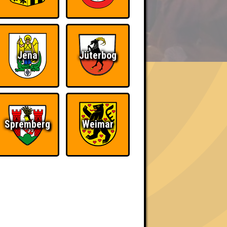
BER UNS
Jena
Jüterbog
Spremberg
Weimar
h schließlich verdient! Entsprechend gibt es
Nerven aus Stahl
The Amount of