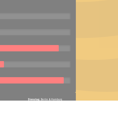
Dienstag:
Berlin & Hamburg
Mittwoch:
Dresden & Köln
Donnerstag:
Halle, Leipzig & Cottbus
Freitag:
Brandenburg, Görlitz & Hoyerswerda