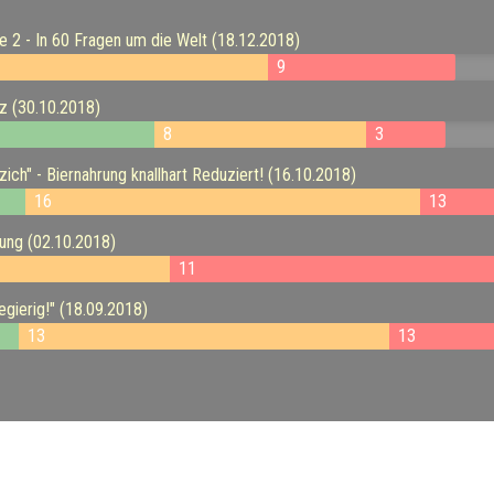
e 2 - In 60 Fragen um die Welt (18.12.2018)
9
z (30.10.2018)
8
3
ch" - Biernahrung knallhart Reduziert! (16.10.2018)
16
13
ung (02.10.2018)
11
gierig!" (18.09.2018)
13
13
Impressum:
Impressum
Datenschutz:
Datenschutzerklärung
Facebook:
https://www.facebook.com/quizlabor