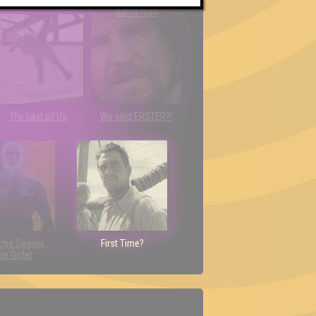
Teilnahmen is too
damn high
The Last of Us
Wir sind ERSTER?!
che Gegner,
First Time?
ne Opfer