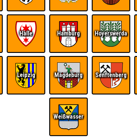
RESERVIERUNG
HIGHSCORE
S
Halle
Hamburg
Hoyerswerda
 einem Stechen verlieren, trotzdem auf dem 1. Platz - den haben sie sic
Platz.
Leipzig
Magdeburg
Senftenberg
Wiederzehn macht
Quizveteran
Wir sind immer bei
Freude
Euch!
Weißwasser