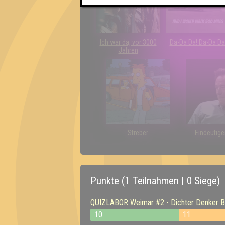
Ich war da, vor 3000
Da-Da Da! Da-Da Da
Jahren
Streber
Eindeutige
Punkte (1 Teilnahmen | 0 Siege)
QUIZLABOR Weimar #2 - Dichter Denker B
10
11