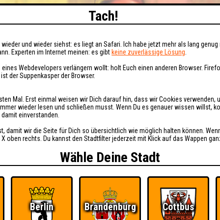
Tach!
wieder und wieder siehst: es liegt an Safari. Ich habe jetzt mehr als lang genug 
nn. Experten im Internet meinen: es gibt
keine zuverlässige Lösung
.
 eines Webdevelopers verlängern wollt: holt Euch einen anderen Browser. Fire
i ist der Suppenkasper der Browser.
sten Mal. Erst einmal weisen wir Dich darauf hin, dass wir Cookies verwenden, 
t immer wieder lesen und schließen musst. Wenn Du es genauer wissen willst, 
h damit einverstanden.
st, damit wir die Seite für Dich so übersichtlich wie möglich halten können. Wen
 X oben rechts. Du kannst den Stadtfilter jederzeit mit Klick auf das Wappen gan
Wähle Deine Stadt
Berlin
Brandenburg
Cottbus
Ü
FAQ
BUCHEN