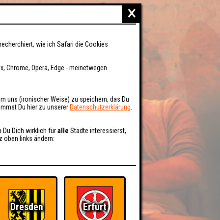
×
recherchiert, wie ich Safari die Cookies
fox, Chrome, Opera, Edge - meinetwegen
um uns (ironischer Weise) zu speichern, das Du
kommst Du hier zu unserer
Datenschutzerklärung
.
n Du Dich wirklich für
alle
Städte interessierst,
z oben links ändern:
Dresden
Erfurt
BER UNS