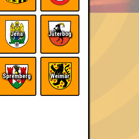
Jena
Jüterbog
h schließlich verdient! Entsprechend gibt es
Spremberg
Weimar
Nerven aus Stahl
The Amount of
Teilnahmen is too
damn high