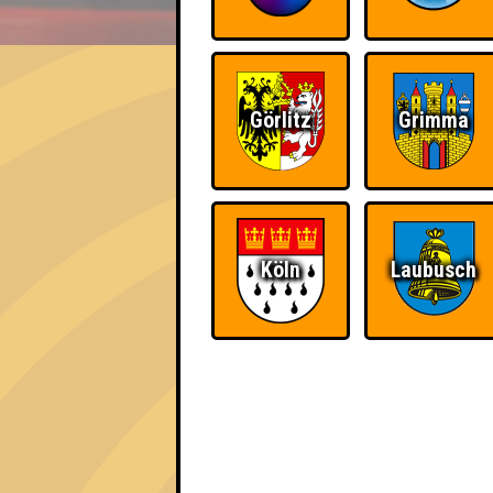
EVENT
Die Zwei Halbwissen
Görlitz
Grimma
Errungenschaften
Kleiner Hinweis: bei uns sind Teams, die in
für diese auch Errungenschaften für den 1. 
Köln
Laubusch
The Last of Us
Schon wieder zum
Quiz?!