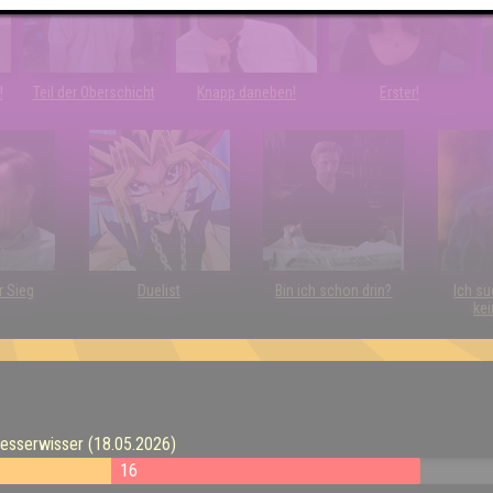
!
Teil der Oberschicht
Knapp daneben!
Erster!
r Sieg
Duelist
Bin ich schon drin?
Ich su
kei
esserwisser (18.05.2026)
16