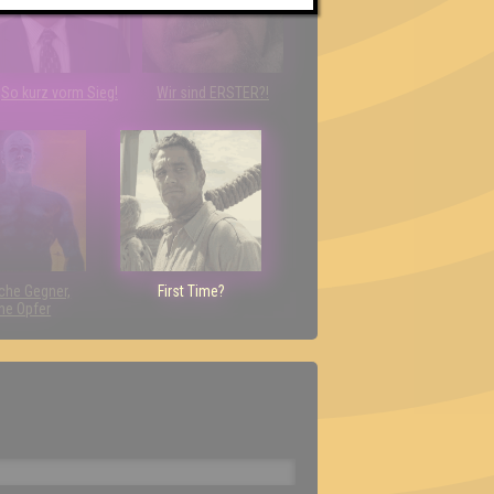
So kurz vorm Sieg!
Wir sind ERSTER?!
che Gegner,
First Time?
ne Opfer