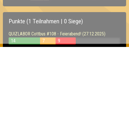
Punkte (1 Teilnahmen | 0 Siege)
QUIZLABOR Cottbus #108 - Feierabend! (27.12.2025)
14
7
9
Inhaber & Geschäftsführer:
Georg Martin // Quizlabor
Sandower Straße 56
03046 Cottbus
info@quizlabor.de
Impressum:
Impressum
Datenschutz:
Datenschutzerklärung
Facebook:
https://www.facebook.com/quizlabor
Instagram:
https://www.instagram.com/quizlabor/