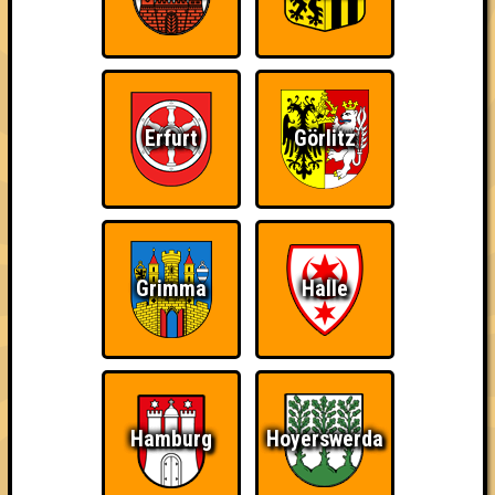
Kleiner Hinweis: bei uns sind Teams, die in einem Stechen
verlieren, trotzdem auf dem 1. Platz - den haben sie sich
schließlich verdient! Entsprechend gibt es für diese auch
Errungenschaften für den 1. Platz.
Erfurt
Görlitz
The Last of Us
Schon wieder zum
Wiederzehn macht
Grimma
Halle
Quiz?!
Freude
Hamburg
Hoyerswerda
Quizveteran
Wir sind immer bei
Nerven aus Stahl
Euch!