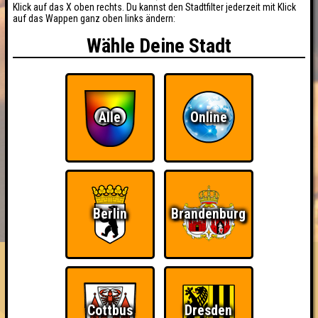
Klick auf das X oben rechts. Du kannst den Stadtfilter jederzeit mit Klick
auf das Wappen ganz oben links ändern:
Wähle Deine Stadt
Alle
Online
BUCHEN
RESERVIERUNG
Berlin
Brandenburg
HIGHSCORE
EVENTS
ÜBER UNS
FAQ
USB-C und Ü50
Cottbus
Dresden
Errungenschaften