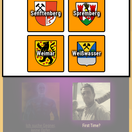
Senftenberg
Spremberg
So kurz vorm Sieg!
Wir sind ERSTER?!
Streber
Weimar
Weißwasser
Eindeutiger Sieg
Duelist
Bin ich schon drin?
Ich suche Gegner,
First Time?
keine Opfer