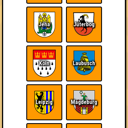
Jena
Jüterbog
The Amount of
Ich war da, vor 3000
Da-Da Da! Da-Da Da!
Teilnahmen is too
Jahren
damn high
Köln
Laubusch
Teil der Oberschicht
Knapp daneben!
Erster!
Leipzig
Magdeburg