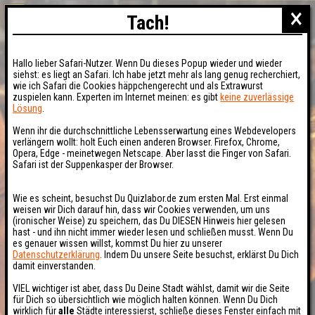
×
Tach!
Hallo lieber Safari-Nutzer. Wenn Du dieses Popup wieder und wieder
siehst: es liegt an Safari. Ich habe jetzt mehr als lang genug recherchiert,
wie ich Safari die Cookies häppchengerecht und als Extrawurst
zuspielen kann. Experten im Internet meinen: es gibt
keine zuverlässige
Lösung
.
Wenn ihr die durchschnittliche Lebensserwartung eines Webdevelopers
verlängern wollt: holt Euch einen anderen Browser. Firefox, Chrome,
Opera, Edge - meinetwegen Netscape. Aber lasst die Finger von Safari.
Safari ist der Suppenkasper der Browser.
Wie es scheint, besuchst Du Quizlabor.de zum ersten Mal. Erst einmal
weisen wir Dich darauf hin, dass wir Cookies verwenden, um uns
(ironischer Weise) zu speichern, das Du DIESEN Hinweis hier gelesen
hast - und ihn nicht immer wieder lesen und schließen musst. Wenn Du
es genauer wissen willst, kommst Du hier zu unserer
Datenschutzerklärung
. Indem Du unsere Seite besuchst, erklärst Du Dich
damit einverstanden.
VIEL wichtiger ist aber, dass Du Deine Stadt wählst, damit wir die Seite
für Dich so übersichtlich wie möglich halten können. Wenn Du Dich
wirklich für
alle
Städte interessierst, schließe dieses Fenster einfach mit