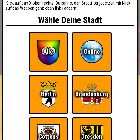
Klick auf das X oben rechts. Du kannst den Stadtfilter jederzeit mit Klick
auf das Wappen ganz oben links ändern:
Wähle Deine Stadt
Alle
Online
BUCHEN
RESERVIERUNG
HIGHSCORE
EVENTS
ÜBER UNS
FAQ
«
»
BINGO BINGO 2026
Berlin
Brandenburg
Benefiz Bingoabend für die Elternhilfe krebskranker Kinder ·
23.10.2026 · StuK
Info
Angemeldete Teams
Cottbus
Dresden