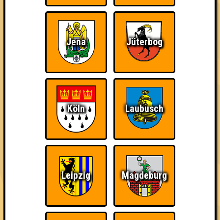
Es gibt einen Haufen Preise von unseren großartigen
Sponsoren zu gewinnen und gleichzeitig könnt ihr Gutes tun,
indem ihr einen Haufen Bingozettel kauft.
Jena
Jüterbog
Am Abend warten drei abwechslungsreiche Runden auf euch -
wie genau die aussehen, werden wir euch bald erzählen!
Ihr könnt euch als Team anmelden und bekommt einen festen
Tisch oder werdet als Einzelperson mit anderen
zusammengesetzt. Der Clou: Der Tisch mit den meisten
Zetteln pro Kopf gewinnt zusätzlich einen Sonderpreis. So
Köln
Laubusch
lohnt es sich gleich doppelt, Gas zu geben!
👉 Jetzt reservieren
Alle weiteren Infos zu Spielmodi, Preisen und Sponsoren gibt
es regelmäßig auf Instagram!
Leipzig
Magdeburg
== FAKTENCHECK ==
🏨 StuK (Leipziger Studentenkeller e.V.)
🚋 Nürnberger Straße 42 | 04103 Leipzig
📅 23.10.2026