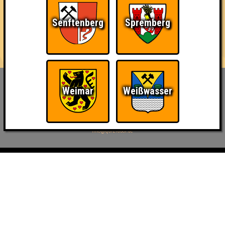
🕢 Einlass: 19:00 Uhr
🕗 Beginn: 20:00 Uhr
Senftenberg
Spremberg
💵 Eintritt: frei
🖐️ Voranmeldung empfohlen
Weimar
Weißwasser
Inhaber & Geschäftsführer:
Georg Martin // Quizlabor
Sandower Straße 56
03046 Cottbus
info@quizlabor.de
Impressum:
Impressum
Datenschutz:
Datenschutzerklärung
Facebook:
https://www.facebook.com/quizlabor
Instagram:
https://www.instagram.com/quizlabor/
Dienstag:
Berlin & Hamburg