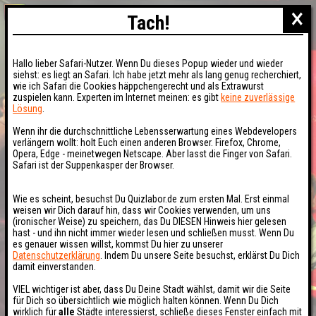
×
Tach!
Hallo lieber Safari-Nutzer. Wenn Du dieses Popup wieder und wieder
siehst: es liegt an Safari. Ich habe jetzt mehr als lang genug recherchiert,
wie ich Safari die Cookies häppchengerecht und als Extrawurst
zuspielen kann. Experten im Internet meinen: es gibt
keine zuverlässige
Lösung
.
Wenn ihr die durchschnittliche Lebensserwartung eines Webdevelopers
verlängern wollt: holt Euch einen anderen Browser. Firefox, Chrome,
Opera, Edge - meinetwegen Netscape. Aber lasst die Finger von Safari.
Safari ist der Suppenkasper der Browser.
Wie es scheint, besuchst Du Quizlabor.de zum ersten Mal. Erst einmal
weisen wir Dich darauf hin, dass wir Cookies verwenden, um uns
(ironischer Weise) zu speichern, das Du DIESEN Hinweis hier gelesen
hast - und ihn nicht immer wieder lesen und schließen musst. Wenn Du
es genauer wissen willst, kommst Du hier zu unserer
Datenschutzerklärung
. Indem Du unsere Seite besuchst, erklärst Du Dich
damit einverstanden.
VIEL wichtiger ist aber, dass Du Deine Stadt wählst, damit wir die Seite
für Dich so übersichtlich wie möglich halten können. Wenn Du Dich
wirklich für
alle
Städte interessierst, schließe dieses Fenster einfach mit