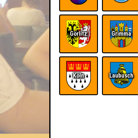
Görlitz
Grimma
Köln
Laubusch
EVENT