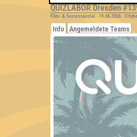
QUIZLABOR Dresden #13
Film- & Serienspezial · 19.08.2026 · City
Info
Angemeldete Teams