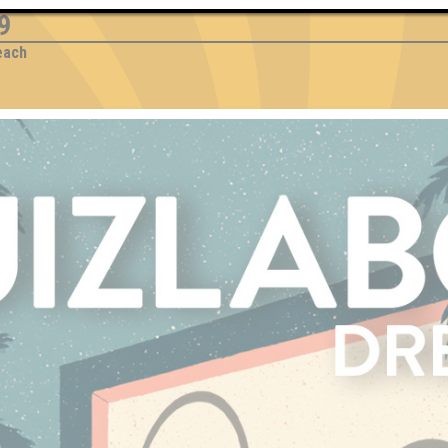
9
beach