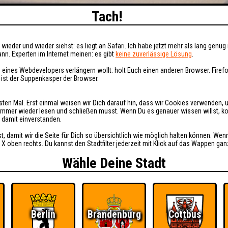
Tach!
wieder und wieder siehst: es liegt an Safari. Ich habe jetzt mehr als lang genug 
nn. Experten im Internet meinen: es gibt
keine zuverlässige Lösung
.
 eines Webdevelopers verlängern wollt: holt Euch einen anderen Browser. Fire
i ist der Suppenkasper der Browser.
sten Mal. Erst einmal weisen wir Dich darauf hin, dass wir Cookies verwenden, 
t immer wieder lesen und schließen musst. Wenn Du es genauer wissen willst, 
h damit einverstanden.
st, damit wir die Seite für Dich so übersichtlich wie möglich halten können. Wen
 X oben rechts. Du kannst den Stadtfilter jederzeit mit Klick auf das Wappen gan
Wähle Deine Stadt
Berlin
Brandenburg
Cottbus