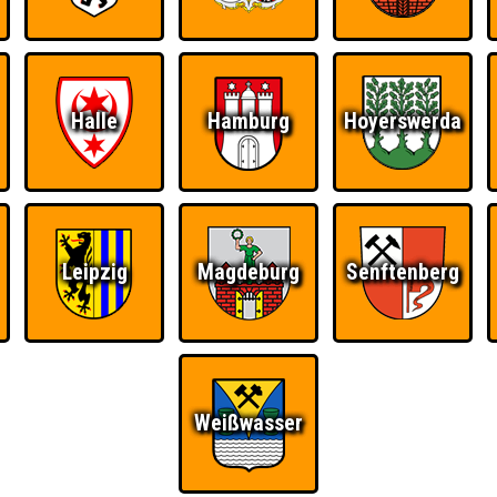
Halle
Hamburg
Hoyerswerda
Leipzig
Magdeburg
Senftenberg
Ü
FAQ
Weißwasser
BUCHEN
RESERVIERUNG
HIGHSCORE
S