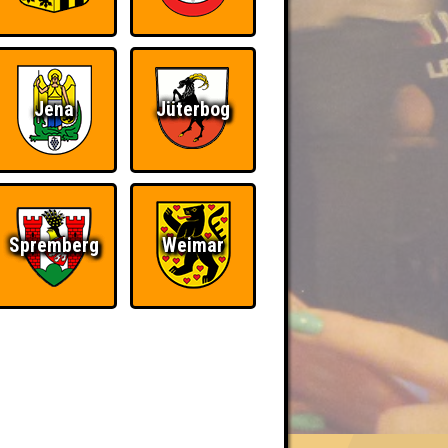
Jena
Jüterbog
Spremberg
Weimar
BER UNS