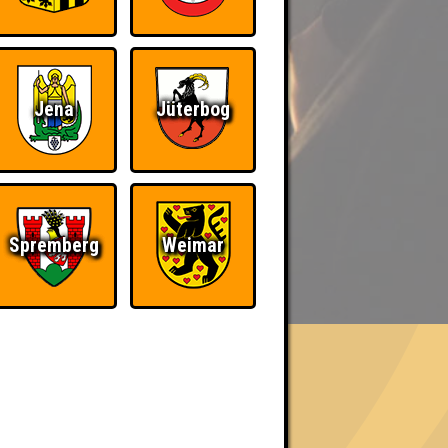
Jena
Jüterbog
Spremberg
Weimar
BER UNS
«
»