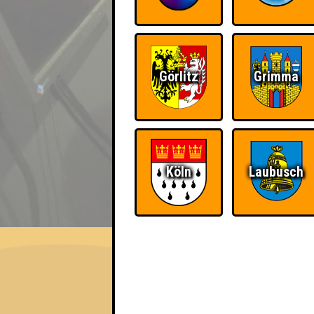
Görlitz
Grimma
Köln
Laubusch
EVENT
QUIZLABOR Halle #91
Verquizt nochmal! · 12.02.2026 · Hollys Bi
Info
Punkte
Angemeldete 