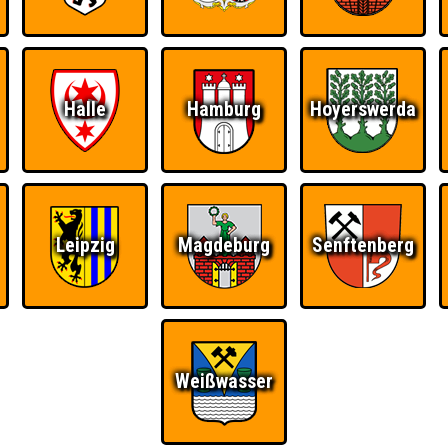
Halle
Hamburg
Hoyerswerda
Leipzig
Magdeburg
Senftenberg
Ü
FAQ
BUCHEN
RESERVIERUNG
HIGHSCORE
S
Weißwasser
g Bar
Teams