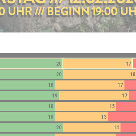
20
17
20
18
18
17
19
17
18
15
18
13
20
14