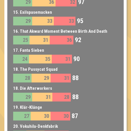
97
29
36
32
15. Exilspasemacken
95
29
33
33
16. That Akward Moment Between Birth And Death
92
25
31
36
17. Fanta Sieben
90
24
35
31
18. The Pussycat Squad
88
28
29
31
18. Die Afterworkers
88
29
31
28
19. Klär-Klänge
87
27
30
30
20. Vokuhila-Denkfabrik