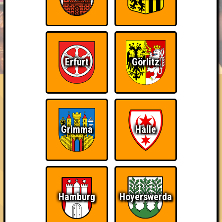
BUCHEN
RESERVIERUNG
HIGHSCORE
EVENTS
Erfurt
Görlitz
ÜBER UNS
FAQ
«
»
SOUNDCHECK No. 17 // Berlin
Das Musikquiz im Fluxbau · 02.06.2026 · FluxBau
Grimma
Halle
Info
Punkte
Angemeldete Teams
Hamburg
Hoyerswerda