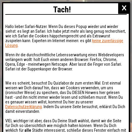
×
Tach!
Hallo lieber Safari-Nutzer. Wenn Du dieses Popup wieder und wieder
siehst: es liegt an Safari. Ich habe jetzt mehr als lang genug recherchiert,
wie ich Safari die Cookies häppchengerecht und als Extrawurst
zuspielen kann. Experten im Internet meinen: es gibt
keine zuverlässige
Lösung
.
Wenn ihr die durchschnittliche Lebensserwartung eines Webdevelopers
verlängern wollt: holt Euch einen anderen Browser. Firefox, Chrome,
Opera, Edge - meinetwegen Netscape. Aber lasst die Finger von Safari.
Safari ist der Suppenkasper der Browser.
Wie es scheint, besuchst Du Quizlabor.de zum ersten Mal. Erst einmal
weisen wir Dich darauf hin, dass wir Cookies verwenden, um uns
(ironischer Weise) zu speichern, das Du DIESEN Hinweis hier gelesen
hast - und ihn nicht immer wieder lesen und schließen musst. Wenn Du
es genauer wissen willst, kommst Du hier zu unserer
Datenschutzerklärung
. Indem Du unsere Seite besuchst, erklärst Du Dich
damit einverstanden.
VIEL wichtiger ist aber, dass Du Deine Stadt wählst, damit wir die Seite
für Dich so übersichtlich wie möglich halten können. Wenn Du Dich
wirklich für
alle
Städte interessierst, schließe dieses Fenster einfach mit