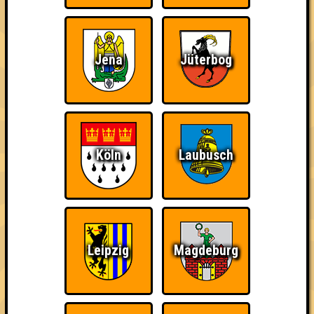
Jena
Jüterbog
Köln
Laubusch
Punkte
1. Alphaville's wissen
Leipzig
Magdeburg
120
35
43
42
2. Die hawaiianischen Tanzzebras
116
34
41
41