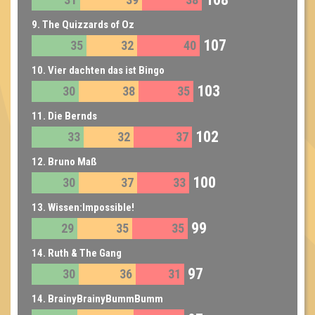
9. The Quizzards of Oz
107
35
32
40
10. Vier dachten das ist Bingo
103
30
38
35
11. Die Bernds
102
33
32
37
12. Bruno Maß
100
30
37
33
13. Wissen:Impossible!
99
29
35
35
14. Ruth & The Gang
97
30
36
31
14. BrainyBrainyBummBumm