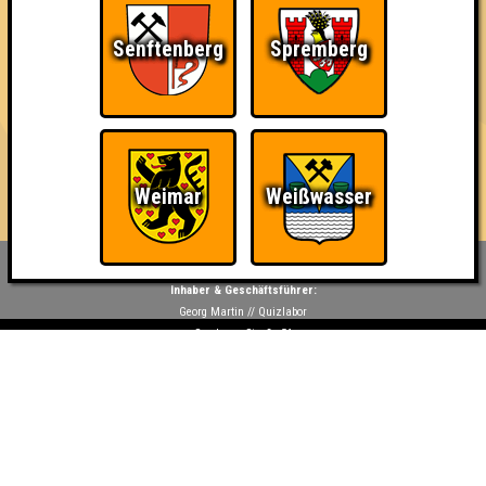
des Wissens"! Wenn vorher angekündigt auch mit wechselnden
Extrapreisen.
Senftenberg
Spremberg
🎖 Die punktbesten Teams der aktuellen Runde erhalten zur
Belohnung einen Schnaps pro Nase.
🥉 Ein zufällig gewähltes Team zwischen Platz 2 und dem
vorletzten Platz erhält den sogenannten "Mittelmäßigkeits-
Preis" - eine sorgfältig ausgewählte Flasche Schnaps!
Weimar
Weißwasser
Inhaber & Geschäftsführer:
Georg Martin // Quizlabor
Sandower Straße 56
03046 Cottbus
info@quizlabor.de
Impressum:
Impressum
Datenschutz:
Datenschutzerklärung
Facebook:
https://www.facebook.com/quizlabor