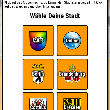
Klick auf das X oben rechts. Du kannst den Stadtfilter jederzeit mit Klick
auf das Wappen ganz oben links ändern:
Wähle Deine Stadt
Alle
Online
BUCHEN
RESERVIERUNG
HIGHSCORE
EVENTS
ÜBER UNS
FAQ
«
»
QUIZLABOR Leipzig #196
Berlin
Brandenburg
· 15.10.2026 · StuK
Info
Angemeldete Teams
Cottbus
Dresden