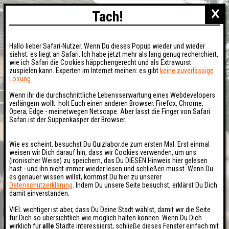
×
Tach!
Hallo lieber Safari-Nutzer. Wenn Du dieses Popup wieder und wieder
siehst: es liegt an Safari. Ich habe jetzt mehr als lang genug recherchiert,
wie ich Safari die Cookies häppchengerecht und als Extrawurst
zuspielen kann. Experten im Internet meinen: es gibt
keine zuverlässige
Lösung
.
Wenn ihr die durchschnittliche Lebensserwartung eines Webdevelopers
verlängern wollt: holt Euch einen anderen Browser. Firefox, Chrome,
Opera, Edge - meinetwegen Netscape. Aber lasst die Finger von Safari.
Safari ist der Suppenkasper der Browser.
Wie es scheint, besuchst Du Quizlabor.de zum ersten Mal. Erst einmal
weisen wir Dich darauf hin, dass wir Cookies verwenden, um uns
(ironischer Weise) zu speichern, das Du DIESEN Hinweis hier gelesen
hast - und ihn nicht immer wieder lesen und schließen musst. Wenn Du
es genauer wissen willst, kommst Du hier zu unserer
Datenschutzerklärung
. Indem Du unsere Seite besuchst, erklärst Du Dich
damit einverstanden.
VIEL wichtiger ist aber, dass Du Deine Stadt wählst, damit wir die Seite
für Dich so übersichtlich wie möglich halten können. Wenn Du Dich
wirklich für
alle
Städte interessierst, schließe dieses Fenster einfach mit