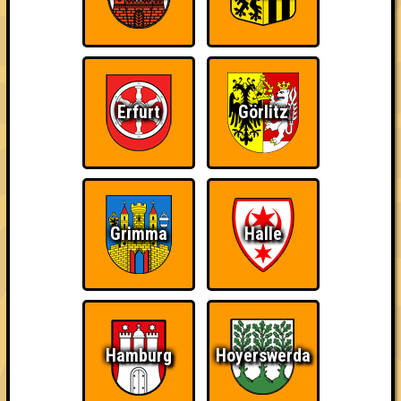
Erfurt
Görlitz
Achtung! Wenn ihr beim Quiz dabei sein wollt, meldet euch über
die folgende Seite an:
RESERVIERUNG
====================================
...
Grimma
Halle
Euer Quizlabor
und Euer StuK! ♥
== FAKTENCHECK ==
🌐 www.quizlabor.de
Hamburg
Hoyerswerda
🏨 StuK (Leipziger Studentenkeller e.V.)
🚋 Nürnberger Straße 42 | 04103 Leipzig
📅 jeden 1.,3. & 5. Donnerstag