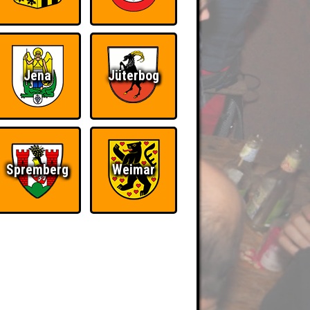
Jena
Jüterbog
Spremberg
Weimar
BER UNS