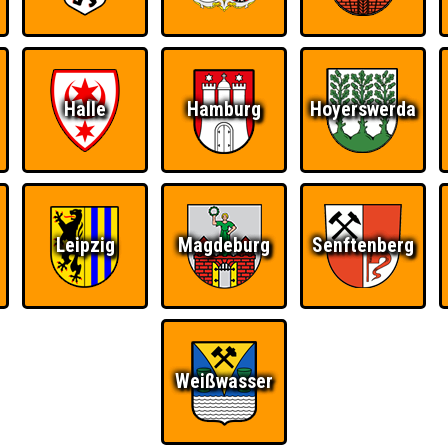
Halle
Hamburg
Hoyerswerda
Leipzig
Magdeburg
Senftenberg
Weißwasser
Ü
FAQ
BUCHEN
RESERVIERUNG
HIGHSCORE
S