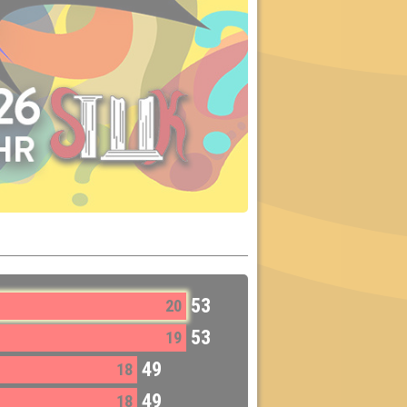
53
20
53
19
49
18
49
18