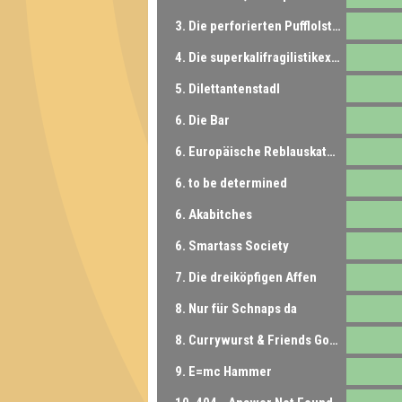
3. Die perforierten Pufflolsterfolien
4. Die superkalifragilistikexpialigetischen Ritter:innen von Ni
5. Dilettantenstadl
6. Die Bar
6. Europäische Reblauskatastrophe
6. to be determined
6. Akabitches
6. Smartass Society
7. Die dreiköpfigen Affen
8. Nur für Schnaps da
8. Currywurst & Friends Goes Leipzig
9. E=mc Hammer