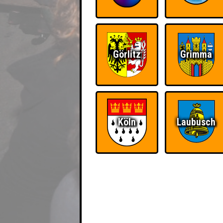
Görlitz
Grimma
Köln
Laubusch
EVENT