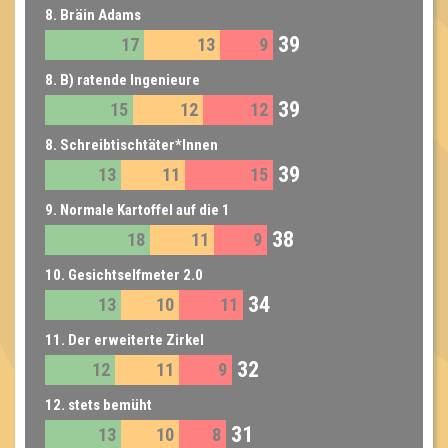
8. Bräin Adams
39
17
13
9
8. B) ratende Ingenieure
39
15
12
12
8. Schreibtischtäter*Innen
39
13
11
15
9. Normale Kartoffel auf die 1
38
18
11
9
10. Gesichtselfmeter 2.0
34
13
10
11
11. Der erweiterte Zirkel
32
12
11
9
12. stets bemüht
31
13
10
8