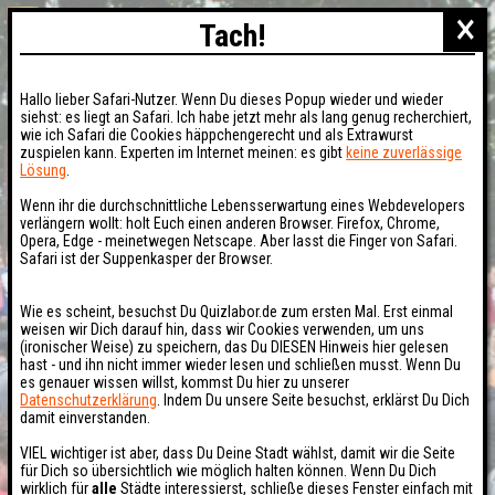
×
Tach!
Hallo lieber Safari-Nutzer. Wenn Du dieses Popup wieder und wieder
siehst: es liegt an Safari. Ich habe jetzt mehr als lang genug recherchiert,
wie ich Safari die Cookies häppchengerecht und als Extrawurst
zuspielen kann. Experten im Internet meinen: es gibt
keine zuverlässige
Lösung
.
Wenn ihr die durchschnittliche Lebensserwartung eines Webdevelopers
verlängern wollt: holt Euch einen anderen Browser. Firefox, Chrome,
Opera, Edge - meinetwegen Netscape. Aber lasst die Finger von Safari.
Safari ist der Suppenkasper der Browser.
Wie es scheint, besuchst Du Quizlabor.de zum ersten Mal. Erst einmal
weisen wir Dich darauf hin, dass wir Cookies verwenden, um uns
(ironischer Weise) zu speichern, das Du DIESEN Hinweis hier gelesen
hast - und ihn nicht immer wieder lesen und schließen musst. Wenn Du
es genauer wissen willst, kommst Du hier zu unserer
Datenschutzerklärung
. Indem Du unsere Seite besuchst, erklärst Du Dich
damit einverstanden.
VIEL wichtiger ist aber, dass Du Deine Stadt wählst, damit wir die Seite
für Dich so übersichtlich wie möglich halten können. Wenn Du Dich
wirklich für
alle
Städte interessierst, schließe dieses Fenster einfach mit