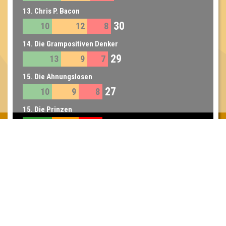
13. Chris P. Bacon
30
10
12
8
14. Die Grampositiven Denker
29
13
9
7
15. Die Ahnungslosen
27
10
9
8
15. Die Prinzen
27
10
9
8
16. Sexy Primzahlen
6
8
17. 7 Sterni für 1 Hallelujah!
4
8