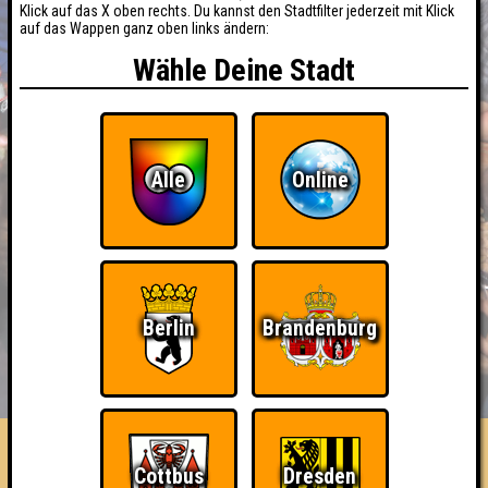
Klick auf das X oben rechts. Du kannst den Stadtfilter jederzeit mit Klick
auf das Wappen ganz oben links ändern:
Wähle Deine Stadt
Alle
Online
Berlin
Brandenburg
BUCHEN
RESERVIERUNG
HIGHSCORE
EVENTS
ÜBER UNS
FAQ
«
»
QUIZLABOR Leipzig #169
Cottbus
Dresden