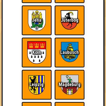
Punkte
Jena
Jüterbog
1. Dilettantenstadl
55
19
18
18
2. Wer wird Günther Jauch?
Köln
Laubusch
52
17
18
17
3. Quizzen for sun
51
15
18
18
4. That's my Jacket
50
17
16
17
Leipzig
Magdeburg
4. Die 3 lustigen 5
50
17
15
18