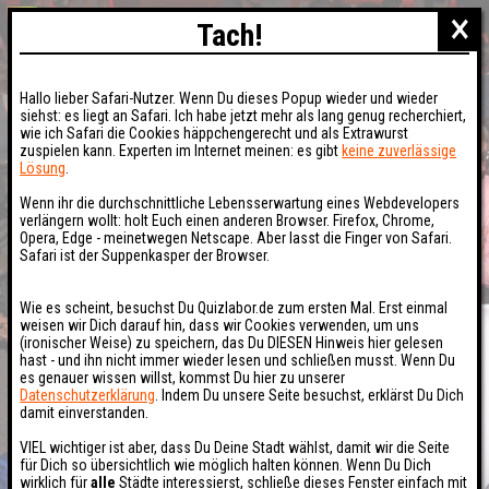
×
Tach!
Hallo lieber Safari-Nutzer. Wenn Du dieses Popup wieder und wieder
siehst: es liegt an Safari. Ich habe jetzt mehr als lang genug recherchiert,
wie ich Safari die Cookies häppchengerecht und als Extrawurst
zuspielen kann. Experten im Internet meinen: es gibt
keine zuverlässige
Lösung
.
Wenn ihr die durchschnittliche Lebensserwartung eines Webdevelopers
verlängern wollt: holt Euch einen anderen Browser. Firefox, Chrome,
Opera, Edge - meinetwegen Netscape. Aber lasst die Finger von Safari.
Safari ist der Suppenkasper der Browser.
Wie es scheint, besuchst Du Quizlabor.de zum ersten Mal. Erst einmal
weisen wir Dich darauf hin, dass wir Cookies verwenden, um uns
(ironischer Weise) zu speichern, das Du DIESEN Hinweis hier gelesen
hast - und ihn nicht immer wieder lesen und schließen musst. Wenn Du
es genauer wissen willst, kommst Du hier zu unserer
Datenschutzerklärung
. Indem Du unsere Seite besuchst, erklärst Du Dich
damit einverstanden.
VIEL wichtiger ist aber, dass Du Deine Stadt wählst, damit wir die Seite
für Dich so übersichtlich wie möglich halten können. Wenn Du Dich
wirklich für
alle
Städte interessierst, schließe dieses Fenster einfach mit