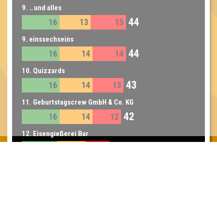
9. …und alles
44
16
13
15
9. einssechseins
44
16
14
14
10. Quizzards
43
16
14
13
11. Geburtstagscrew GmbH & Co. KG
42
16
14
12
12. Eisengießerei Bar
37
15
12
10
Inhaber & Geschäftsführer:
Georg Martin // Quizlabor