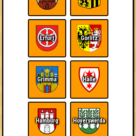
NICE! · 12.02.2026 · Eisengießerei
Info
Punkte
Angemeldete Teams
Erfurt
Görlitz
Grimma
Halle
Hamburg
Hoyerswerda