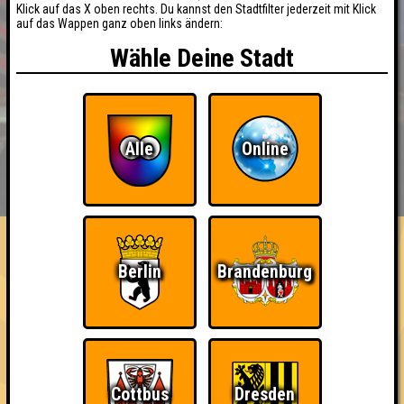
Klick auf das X oben rechts. Du kannst den Stadtfilter jederzeit mit Klick
auf das Wappen ganz oben links ändern:
Wähle Deine Stadt
Alle
Online
BUCHEN
RESERVIERUNG
HIGHSCORE
EVENTS
ÜBER UNS
FAQ
«
»
QUIZLABOR Senftenberg #12
Berlin
Brandenburg
Wissen für alle · 15.04.2026 · Jamm e.V.
Info
Punkte
Angemeldete Teams
Cottbus
Dresden