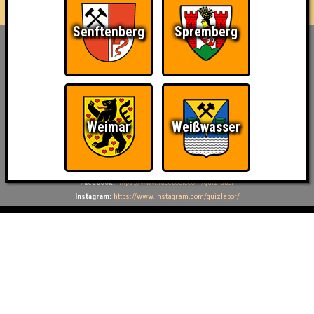
Senftenberg
Spremberg
Inhaber & Geschäftsführer:
Georg Martin // Quizlabor
Sandower Straße 56
03046 Cottbus
info@quizlabor.de
Weimar
Weißwasser
Impressum:
Impressum
Datenschutz:
Datenschutzerklärung
Facebook:
https://www.facebook.com/quizlabor
Instagram:
https://www.instagram.com/quizlabor/
Dienstag:
Berlin & Hamburg
Mittwoch:
Dresden & Köln
Donnerstag:
Halle, Leipzig & Cottbus
Freitag:
Brandenburg, Görlitz & Hoyerswerda
Samstag:
Weißwasser
Termin- oder Ortsänderungen möglich