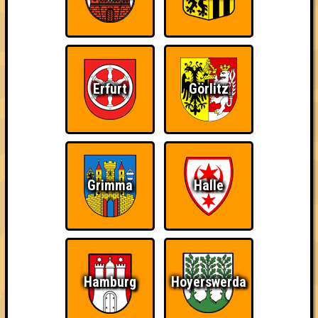
Erfurt
Görlitz
Grimma
Halle
Punkte
Hamburg
Hoyerswerda
1. Gefährliches Halbwissen ©