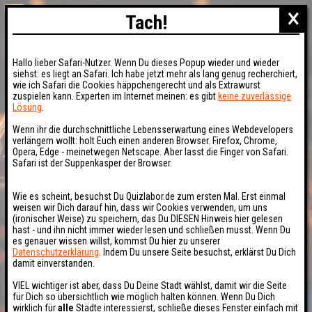
×
Tach!
Hallo lieber Safari-Nutzer. Wenn Du dieses Popup wieder und wieder
siehst: es liegt an Safari. Ich habe jetzt mehr als lang genug recherchiert,
wie ich Safari die Cookies häppchengerecht und als Extrawurst
zuspielen kann. Experten im Internet meinen: es gibt
keine zuverlässige
Lösung
.
Wenn ihr die durchschnittliche Lebensserwartung eines Webdevelopers
verlängern wollt: holt Euch einen anderen Browser. Firefox, Chrome,
Opera, Edge - meinetwegen Netscape. Aber lasst die Finger von Safari.
Safari ist der Suppenkasper der Browser.
Wie es scheint, besuchst Du Quizlabor.de zum ersten Mal. Erst einmal
weisen wir Dich darauf hin, dass wir Cookies verwenden, um uns
(ironischer Weise) zu speichern, das Du DIESEN Hinweis hier gelesen
hast - und ihn nicht immer wieder lesen und schließen musst. Wenn Du
es genauer wissen willst, kommst Du hier zu unserer
Datenschutzerklärung
. Indem Du unsere Seite besuchst, erklärst Du Dich
damit einverstanden.
VIEL wichtiger ist aber, dass Du Deine Stadt wählst, damit wir die Seite
für Dich so übersichtlich wie möglich halten können. Wenn Du Dich
wirklich für
alle
Städte interessierst, schließe dieses Fenster einfach mit