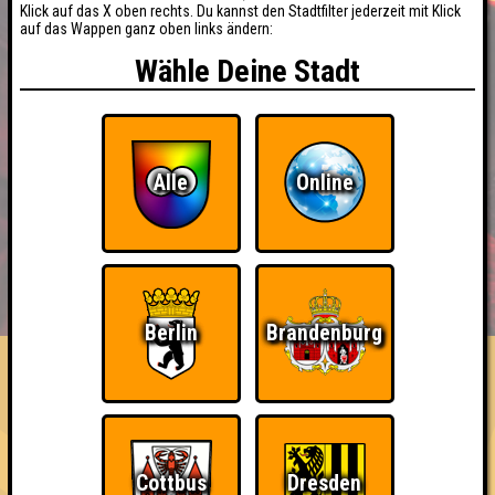
Klick auf das X oben rechts. Du kannst den Stadtfilter jederzeit mit Klick
auf das Wappen ganz oben links ändern:
Wähle Deine Stadt
Alle
Online
BUCHEN
RESERVIERUNG
HIGHSCORE
EVENTS
ÜBER UNS
Berlin
Brandenburg
FAQ
«
»
QUIZLABOR Laubusch #10
Die Zehn Quizlabor Gebote · 16.01.2026 · Kulturhaus
Laubusch
Cottbus
Dresden
Info
Punkte
Angemeldete Teams