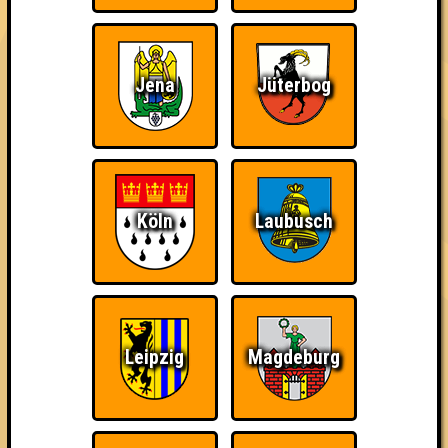
Punkte
1. KONSUUMENTEN
Jena
Jüterbog
44
10
18
16
2. Quiz einer Hoylt
42
16
13
13
3. Blunowledge
Köln
Laubusch
37
12
14
11
4. K.I.Keine Intelligenz
36
9
17
10
5. Die Schlaubis
Leipzig
Magdeburg
35
11
12
12
6. Suffivor Boys and Girls
33
10
13
10