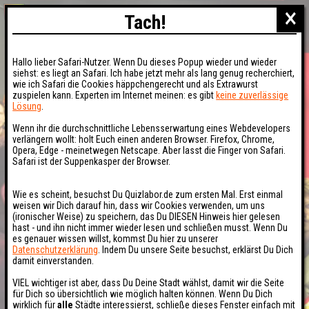
×
Tach!
Hallo lieber Safari-Nutzer. Wenn Du dieses Popup wieder und wieder
siehst: es liegt an Safari. Ich habe jetzt mehr als lang genug recherchiert,
wie ich Safari die Cookies häppchengerecht und als Extrawurst
zuspielen kann. Experten im Internet meinen: es gibt
keine zuverlässige
Lösung
.
Wenn ihr die durchschnittliche Lebensserwartung eines Webdevelopers
verlängern wollt: holt Euch einen anderen Browser. Firefox, Chrome,
Opera, Edge - meinetwegen Netscape. Aber lasst die Finger von Safari.
Safari ist der Suppenkasper der Browser.
Wie es scheint, besuchst Du Quizlabor.de zum ersten Mal. Erst einmal
weisen wir Dich darauf hin, dass wir Cookies verwenden, um uns
(ironischer Weise) zu speichern, das Du DIESEN Hinweis hier gelesen
hast - und ihn nicht immer wieder lesen und schließen musst. Wenn Du
es genauer wissen willst, kommst Du hier zu unserer
Datenschutzerklärung
. Indem Du unsere Seite besuchst, erklärst Du Dich
damit einverstanden.
VIEL wichtiger ist aber, dass Du Deine Stadt wählst, damit wir die Seite
für Dich so übersichtlich wie möglich halten können. Wenn Du Dich
wirklich für
alle
Städte interessierst, schließe dieses Fenster einfach mit