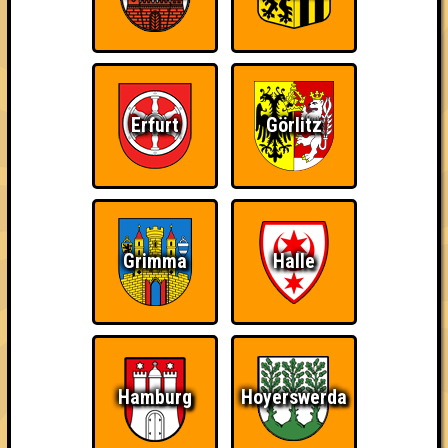
Erfurt
Görlitz
Grimma
Halle
Hamburg
Hoyerswerda